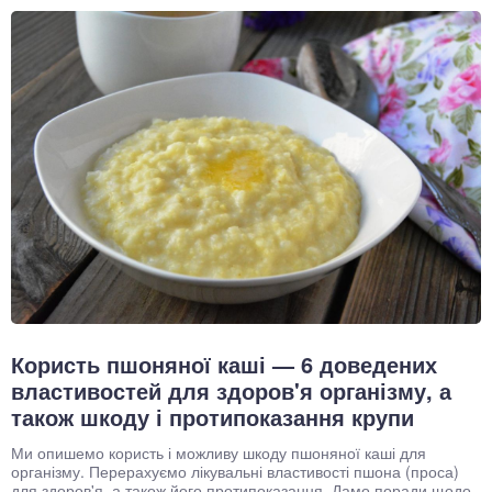
Користь пшоняної каші — 6 доведених
властивостей для здоров'я організму, а
також шкоду і протипоказання крупи
Ми опишемо користь і можливу шкоду пшоняної каші для
організму. Перерахуємо лікувальні властивості пшона (проса)
для здоров'я, а також його протипоказання. Дамо поради щодо