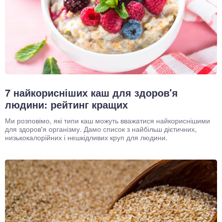
окринна система
нна система
ки, суглоби, м'язи
7 найкорисніших каш для здоров'я
людини: рейтинг кращих
Ми розповімо, які типи каш можуть вважатися найкориснішими
для здоров'я організму. Дамо список з найбільш дієтичних,
низькокалорійних і нешкідливих круп для людини.