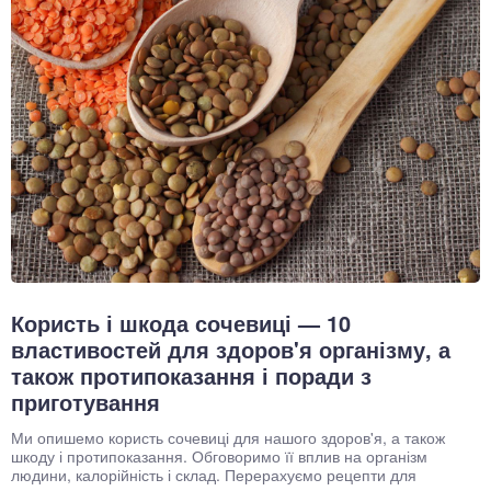
Користь і шкода сочевиці — 10
властивостей для здоров'я організму, а
також протипоказання і поради з
приготування
Ми опишемо користь сочевиці для нашого здоров'я, а також
шкоду і протипоказання. Обговоримо її вплив на організм
людини, калорійність і склад. Перерахуємо рецепти для