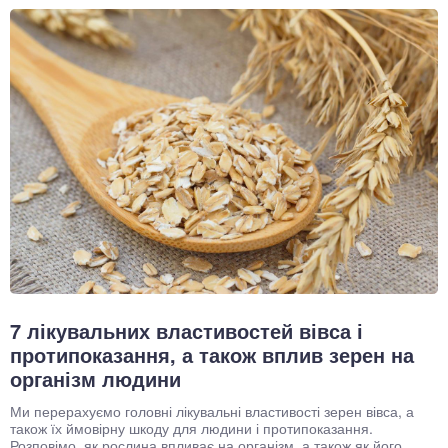
7 лікувальних властивостей вівса і
протипоказання, а також вплив зерен на
організм людини
Ми перерахуємо головні лікувальні властивості зерен вівса, а
також їх ймовірну шкоду для людини і протипоказання.
Розповімо, як рослина впливає на організм, а також як його