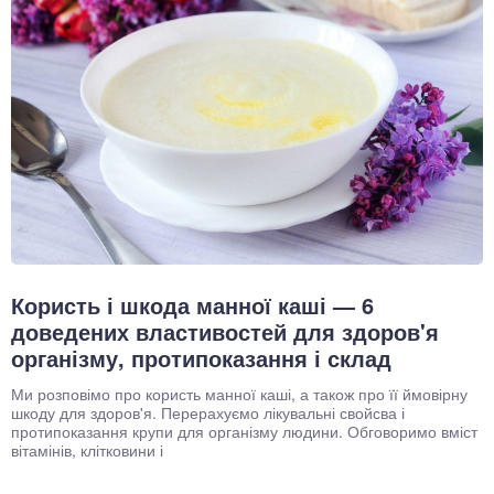
Користь і шкода манної каші — 6
доведених властивостей для здоров'я
організму, протипоказання і склад
Ми розповімо про користь манної каші, а також про її ймовірну
шкоду для здоров'я. Перерахуємо лікувальні свойсва і
протипоказання крупи для організму людини. Обговоримо вміст
вітамінів, клітковини і