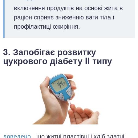
включення продуктів на основі жита в
раціон сприяє зниженню ваги тіла і
профілактиці ожиріння.
3. Запобігає розвитку
цукрового діабету II типу
доведено
, що житні пластівці і хліб здатні