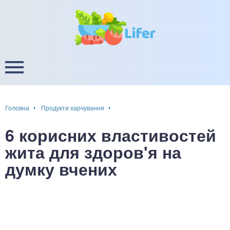
це
ширення / звуження судин
ини
пам'яті, енергії, уваги
в
настрою, від депресії і
есу
Головна
Продукти харчування
фа
6 корисних властивостей
ок
жита для здоров'я на
думку вчених
інка
ани ШКТ
ова система