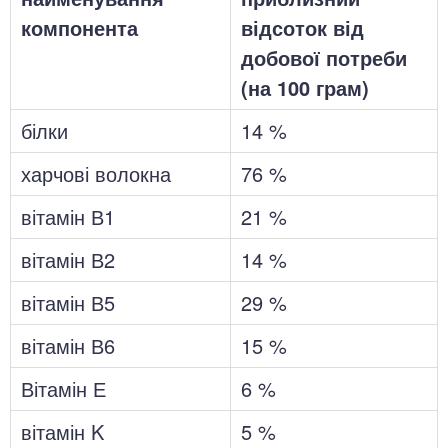
компонента
відсоток від
добової потреби
(на 100 грам)
білки
14 %
харчові волокна
76 %
вітамін В1
21 %
вітамін В2
14 %
вітамін В5
29 %
вітамін В6
15 %
Вітамін Е
6 %
вітамін K
5 %