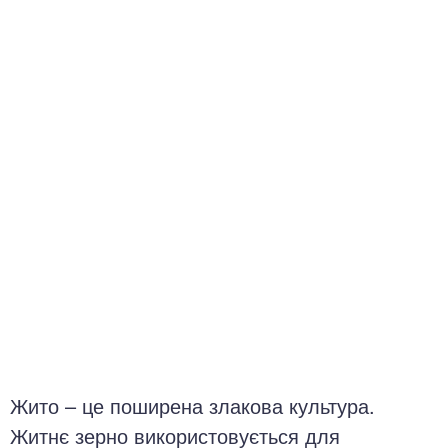
окринна система
нна система
ки, суглоби, м'язи
Жито – це поширена злакова культура.
Житнє зерно використовується для