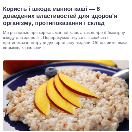
Користь і шкода манної каші — 6
доведених властивостей для здоров'я
організму, протипоказання і склад
Ми розповімо про користь манної каші, а також про її ймовірну
шкоду для здоров'я. Перерахуємо лікувальні свойсва і
протипоказання крупи для організму людини. Обговоримо вміст
вітамінів, клітковини і