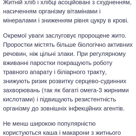
Житній хліб і хлібці асоційовані з схудненням,
насиченням організму вітамінами і
мінералами і зниженням рівня цукру в крові.
Окремої уваги заслуговує пророщене жито.
Проростки містять більше біологічно активних
речовин, ніж цільні злаки. При регулярному
вживанні паростки покращують роботу
травного апарату і біліарного тракту,
знижують ризик розвитку серцево-судинних
захворювань (так як багаті омега-3 жирними
кислотами) і підвищують резистентність
організму до зовнішніх інфекційних агентів.
Не менш широкою популярністю
користуються каша і макарони з житнього