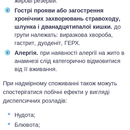
жирові резерви.
Гострі прояви або загострення
хронічних захворювань стравоходу,
шлунка і дванадцятипалої кишки.
до
групи належать: виразкова хвороба,
гастрит, дуоденіт, ГЕРХ.
Алергія.
при наявності алергії на жито в
анамнезі слід категорично відмовитися
від її вживання.
При надмірному споживанні також можуть
спостерігатися побічні ефекти у вигляді
диспепсичних розладів:
Нудота;
Блювота;