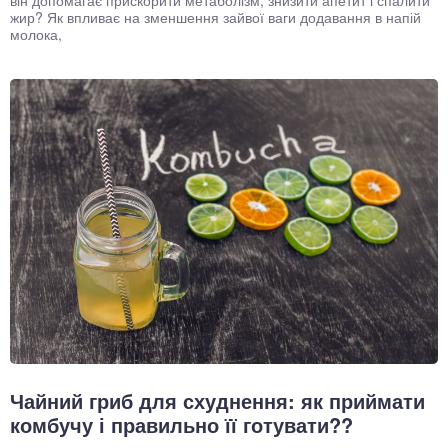
він допомагає прискорити метаболізм, знизити апетит і спалити
жир? Як впливає на зменшення зайвої ваги додавання в напій
молока,
Чайний гриб для схуднення: як приймати
комбучу і правильно її готувати??