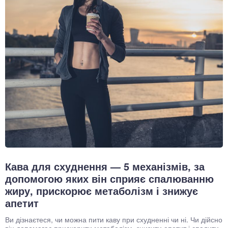
Кава для схуднення — 5 механізмів, за
допомогою яких він сприяє спалюванню
жиру, прискорює метаболізм і знижує
апетит
Ви дізнаєтеся, чи можна пити каву при схудненні чи ні. Чи дійсно