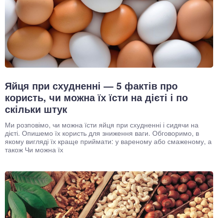
окринна система
нна система
ки, суглоби, м'язи
Яйця при схудненні — 5 фактів про
користь, чи можна їх їсти на дієті і по
скільки штук
Ми розповімо, чи можна їсти яйця при схудненні і сидячи на
дієті. Опишемо їх користь для зниження ваги. Обговоримо, в
якому вигляді їх краще приймати: у вареному або смаженому, а
також Чи можна їх