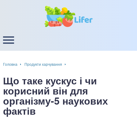
це
ширення / звуження судин
ини
пам'яті, енергії, уваги
в
настрою, від депресії і
есу
Головна
Продукти харчування
фа
Що таке кускус і чи
ок
корисний він для
організму-5 наукових
інка
фактів
ани ШКТ
ова система