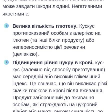
може завдати шкоди людині. Негативними
якостями є:
Велика кількість глютену.
Кускус
протипоказаний особам з алергією на
глютен (та інші білки продукту) або
непереносимістю цієї речовини
(целіакією).
Підвищення рівня цукру в крові.
кус-
кус (залежно від способу приготування)
має середній або високий глікемічний
індекс. Це означає, що він викликає різкі
скачки глюкози в крові після вживання.
Продукт заборонений до вживання
особам, які страждають на цукровий
діабет або мають високу схильність до