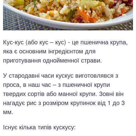
Кус-кус (або кус – кус) - це пшенична крупа,
яка є основним інгредієнтом для
приготування однойменної страви.
У стародавні часи кускус виготовлявся з
проса, в наш час – з пшеничної крупи
твердих сортів або манної крупи. Зовні він
нагадує рис з розміром крупинок від 1 до 3
мм.
Існує кілька типів кускусу: