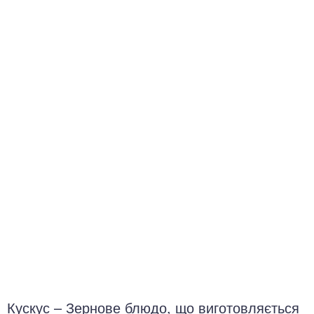
окринна система
нна система
ки, суглоби, м'язи
Кускус – Зернове блюдо, що виготовляється