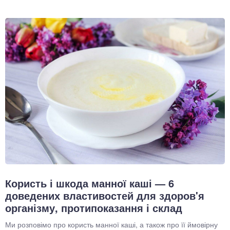
Користь і шкода манної каші — 6
доведених властивостей для здоров'я
організму, протипоказання і склад
Ми розповімо про користь манної каші, а також про її ймовірну