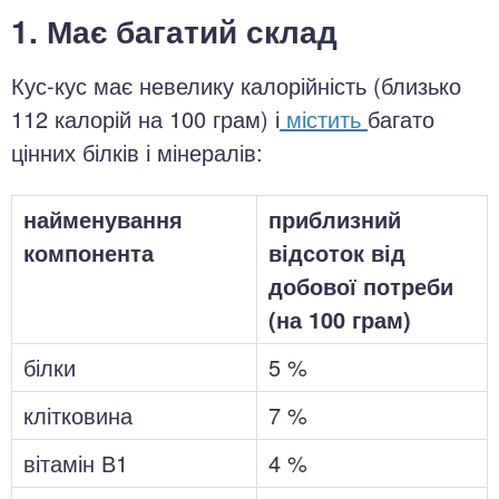
1. Має багатий склад
Кус-кус має невелику калорійність (близько
112 калорій на 100 грам) і
містить
багато
цінних білків і мінералів:
найменування
приблизний
компонента
відсоток від
добової потреби
(на 100 грам)
білки
5 %
клітковина
7 %
вітамін В1
4 %