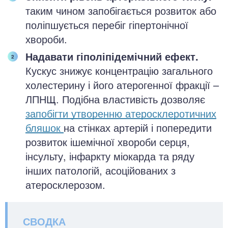
таким чином запобігається розвиток або
поліпшується перебіг гіпертонічної
хвороби.
Надавати гіполіпідемічний ефект.
Кускус знижує концентрацію загального
холестерину і його атерогенної фракції –
ЛПНЩ. Подібна властивість дозволяє
запобігти утворенню атеросклеротичних
бляшок
на стінках артерій і попередити
розвиток ішемічної хвороби серця,
інсульту, інфаркту міокарда та ряду
інших патологій, асоційованих з
атеросклерозом.