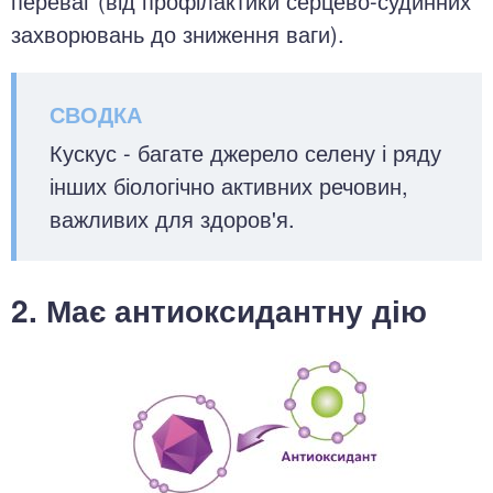
переваг (від профілактики серцево-судинних
захворювань до зниження ваги).
Кускус - багате джерело селену і ряду
інших біологічно активних речовин,
важливих для здоров'я.
2. Має антиоксидантну дію