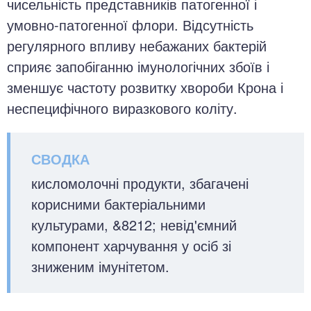
чисельність представників патогенної і
умовно-патогенної флори. Відсутність
регулярного впливу небажаних бактерій
сприяє запобіганню імунологічних збоїв і
зменшує частоту розвитку хвороби Крона і
неспецифічного виразкового коліту.
кисломолочні продукти, збагачені
корисними бактеріальними
культурами, &8212; невід'ємний
компонент харчування у осіб зі
зниженим імунітетом.