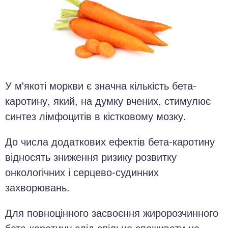
У м'якоті моркви є значна кількість бета-
каротину, який, на думку вчених, стимулює
синтез лімфоцитів в кістковому мозку.
До числа додаткових ефектів бета-каротину
відносять зниження ризику розвитку
онкологічних і серцево-судинних
захворювань.
Для повноцінного засвоєння жиророзчинного
бета-каротину слід спільно споживати не