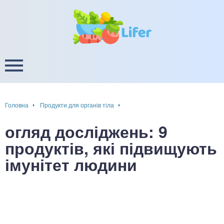
це
ширення / звуження судин
ини
пам'яті, енергії, уваги
в
настрою, від депресії і
есу
Головна
Продукти для органів тіла
фа
огляд досліджень: 9
ок
продуктів, які підвищують
імунітет людини
інка
ани ШКТ
ова система