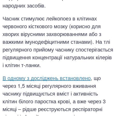
народних засобів.
Часник стимулює лейкопоез в клітинах
червоного кісткового мозку (корисно для
хворих вірусними захворюваннями або з
важкими імунодефіцитними станами). На тлі
регулярного прийому часнику спостерігається
підвищення концентрації натуральних кілерів
і клітин т-ланки.
В одному з досліджень встановлено
, що
через 1,5 місяці регулярного вживання
часнику підвищується вміст і активність
клітин білого паростка крові, а вже через 3
місяці – рідше реєструються респіраторні