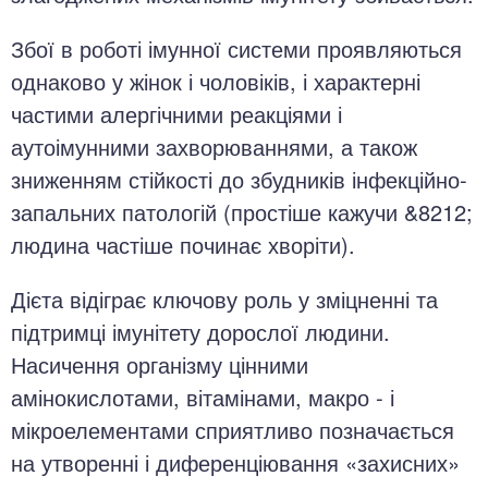
Збої в роботі імунної системи проявляються
однаково у жінок і чоловіків, і характерні
частими алергічними реакціями і
аутоімунними захворюваннями, а також
зниженням стійкості до збудників інфекційно-
запальних патологій (простіше кажучи &8212;
людина частіше починає хворіти).
Дієта відіграє ключову роль у зміцненні та
підтримці імунітету дорослої людини.
Насичення організму цінними
амінокислотами, вітамінами, макро - і
мікроелементами сприятливо позначається
на утворенні і диференціювання «захисних»