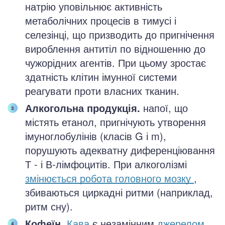
натрію уповільнює активність
метаболічних процесів в тимусі і
селезінці, що призводить до пригнічення
вироблення антитіл по відношенню до
чужорідних агентів. При цьому зростає
здатність клітин імунної системи
реагувати проти власних тканин.
Алкогольна продукція.
напої, що
містять етанол, пригнічують утворення
імуноглобулінів (класів G і m),
порушують адекватну диференціювання
Т - і В-лімфоцитів. При алкоголізмі
змінюється робота головного мозку
,
збиваються циркадні ритми (наприклад,
ритм сну).
Кофеїн.
Кава
є незамінним
джерелом