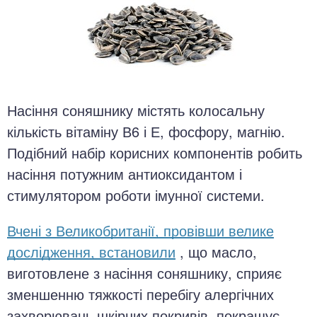
Насіння соняшнику містять колосальну
кількість вітаміну В6 і Е, фосфору, магнію.
Подібний набір корисних компонентів робить
насіння потужним антиоксидантом і
стимулятором роботи імунної системи.
Вчені з Великобританії, провівши велике
дослідження, встановили
, що масло,
виготовлене з насіння соняшнику, сприяє
зменшенню тяжкості перебігу алергічних
захворювань шкірних покривів, покращує