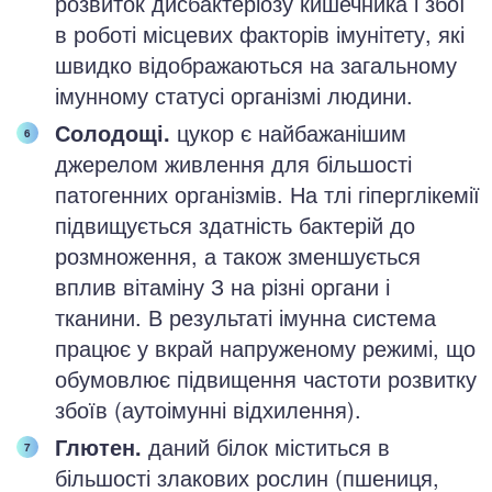
розвиток дисбактеріозу кишечника і збої
в роботі місцевих факторів імунітету, які
швидко відображаються на загальному
імунному статусі організмі людини.
Солодощі.
цукор є найбажанішим
джерелом живлення для більшості
патогенних організмів. На тлі гіперглікемії
підвищується здатність бактерій до
розмноження, а також зменшується
вплив вітаміну З на різні органи і
тканини. В результаті імунна система
працює у вкрай напруженому режимі, що
обумовлює підвищення частоти розвитку
збоїв (аутоімунні відхилення).
Глютен.
даний білок міститься в
більшості злакових рослин (пшениця,