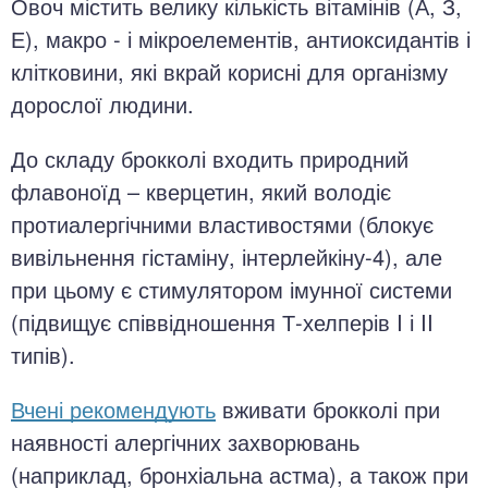
Овоч містить велику кількість вітамінів (А, З,
Е), макро - і мікроелементів, антиоксидантів і
клітковини, які вкрай корисні для організму
дорослої людини.
До складу брокколі входить природний
флавоноїд – кверцетин, який володіє
протиалергічними властивостями (блокує
вивільнення гістаміну, інтерлейкіну-4), але
при цьому є стимулятором імунної системи
(підвищує співвідношення Т-хелперів I і II
типів).
Вчені рекомендують
вживати брокколі при
наявності алергічних захворювань
(наприклад, бронхіальна астма), а також при