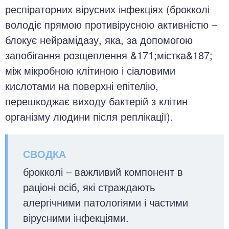
респіраторних вірусних інфекціях (брокколі
володіє прямою противірусною активністю –
блокує нейрамідазу, яка, за допомогою
запобігання розщеплення &171;містка&187;
між мікробною клітиною і сіаловими
кислотами на поверхні епітелію,
перешкоджає виходу бактерій з клітин
організму людини після реплікації).
брокколі – важливий компонент в
раціоні осіб, які страждають
алергічними патологіями і частими
вірусними інфекціями.