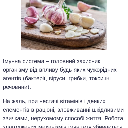
Імунна система – головний захисник
організму від впливу будь-яких чужорідних
агентів (бактерії, віруси, грибки, токсичні
речовини).
На жаль, при нестачі вітамінів і деяких
елементів в раціоні, зловживанні шкідливими
звичками, нерухомому способі життя, Робота
злагоджених механізмів імунітету збивається.