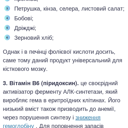
Петрушка, кінза, селера, листовий салат;
Бобові;
Дріжджі;
Зерновий хліб;
Однак і в печінці фолієвої кислоти досить,
саме тому даний продукт універсальний для
кісткового мозку.
3. Вітамін В6 (піридоксин).
це своєрідний
активізатор ферменту АЛК-синтетази, який
виробляє гема в еритроїдних клітинах. Його
низький вміст також призводить до анемії,
через порушення синтезу і
зниження
гемоглобіну
. Для поповнення запасів