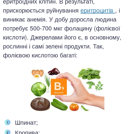
еритроїдних клітин. В результаті,
прискорюється руйнування
еритроцитів
, і
виникає анемія. У добу доросла людина
потребує 500-700 мкг фолацину (фолієвої
кислоти). Джерелами його є, в основному,
рослинні і самі зелені продукти. Так,
фолієвою кислотою багаті:
Шпинат;
Кропива;