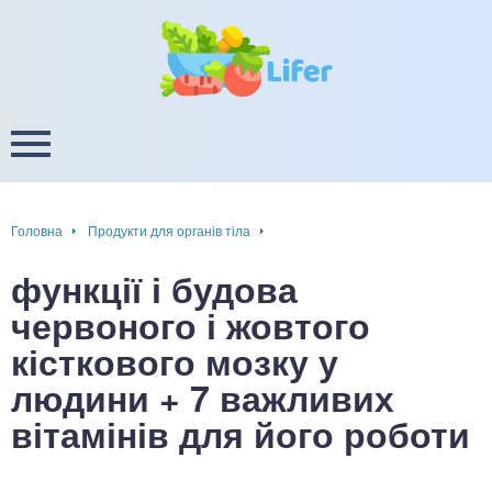
це
ширення / звуження судин
ини
пам'яті, енергії, уваги
в
настрою, від депресії і
есу
Головна
Продукти для органів тіла
фа
функції і будова
ок
червоного і жовтого
кісткового мозку у
інка
людини + 7 важливих
ани ШКТ
вітамінів для його роботи
ова система