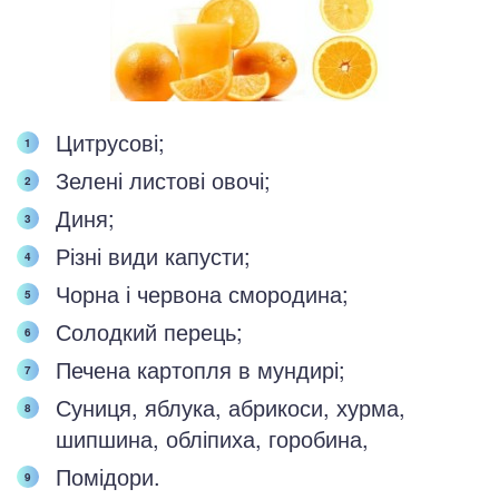
Цитрусові;
Зелені листові овочі;
Диня;
Різні види капусти;
Чорна і червона смородина;
Солодкий перець;
Печена картопля в мундирі;
Суниця, яблука, абрикоси, хурма,
шипшина, обліпиха, горобина,
Помідори.