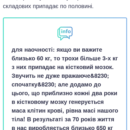
складових припадає по половині.
для наочності: якщо ви важите
близько 60 кг, то трохи більше 3-х кг
з них припадає на кістковий мозок.
Звучить не дуже вражаюче&8230;
спочатку&8230; але додамо до
цього, що приблизно кожні два роки
в кістковому мозку генерується
маса клітин крові, рівна масі нашого
тіла! В результаті за 70 років життя
в нас виробляється близько 650 кг