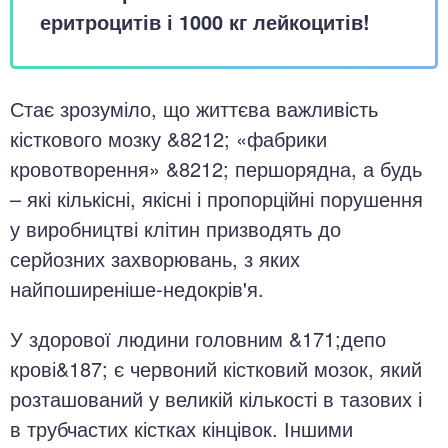
еритроцитів і 1000 кг лейкоцитів!
Стає зрозуміло, що життєва важливість
кісткового мозку &8212; «фабрики
кровотворення» &8212; першорядна, а будь
– які кількісні, якісні і пропорційні порушення
у виробництві клітин призводять до
серйозних захворювань, з яких
найпоширеніше-недокрів'я.
У здорової людини головним &171;депо
крові&187; є червоний кістковий мозок, який
розташований у великій кількості в тазових і
в трубчастих кістках кінцівок. Іншими