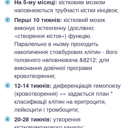
На 5-му місяці:
кістковим мозком
наповнюються трубчасті кістки кінцівок;
Перші 10 тижнів:
кістковий мозок
виконує остеогенну (дослівно:
«створення кісток») функцію.
Паралельно в ньому проходить
накопичення стовбурових клітин - його
головного наповнювача &8212; для
виконання довічної програми
кровотворення;
12-14 тижнів:
диференціація гемопоезу
(кровотворення) «» задається план "
класифікації клітин на еритроцити,
лейкоцити і тромбоцити;
20-28 тижнів:
утворення
кістковомозкового каналу;