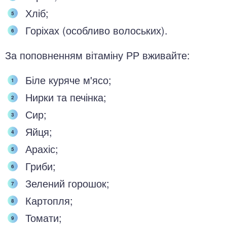
Хліб;
Горіхах (особливо волоських).
За поповненням вітаміну РР вживайте:
Біле куряче м'ясо;
Нирки та печінка;
Сир;
Яйця;
Арахіс;
Гриби;
Зелений горошок;
Картопля;
Томати;