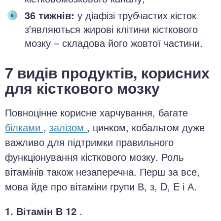
36 тижнів:
у діафізі трубчастих кісток
з'являються жирові клітини кісткового
мозку – складова його жовтої частини.
7 видів продуктів, корисних
для кісткового мозку
Повноцінне корисне харчування, багате
білками
,
залізом
, цинком, кобальтом дуже
важливо для підтримки правильного
функціонування кісткового мозку. Роль
вітамінів також незаперечна. Перш за все,
мова йде про вітаміни групи В, з, D, E і А.
1. Вітамін В 12
.