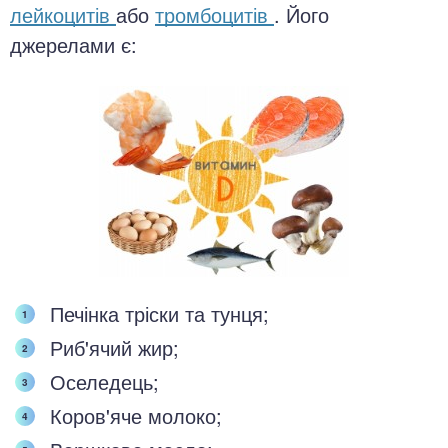
лейкоцитів
або
тромбоцитів
. Його
джерелами є:
Печінка тріски та тунця;
Риб'ячий жир;
Оселедець;
Коров'яче молоко;