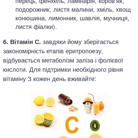
перець, фенхель, ламінарія, коров'як,
подорожник, листя малини, хміль, хвощ
конюшина, лимонник, шавлія, мучниця,
листя фіалки).
6. Вітамін С.
завдяки йому зберігається
закономірність етапів еритропоезу,
відбувається метаболізм заліза і фолієвої
кислоти. Для підтримки необхідного рівня
вітаміну З кожен день вживайте: