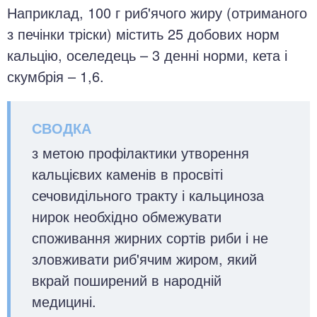
Наприклад, 100 г риб'ячого жиру (отриманого
з печінки тріски) містить 25 добових норм
кальцію, оселедець – 3 денні норми, кета і
скумбрія – 1,6.
з метою профілактики утворення
кальцієвих каменів в просвіті
сечовидільного тракту і кальциноза
нирок необхідно обмежувати
споживання жирних сортів риби і не
зловживати риб'ячим жиром, який
вкрай поширений в народній
медицині.