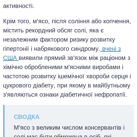
активності.
Крім того, м'ясо, після соління або копчення,
містить рекордний обсяг солі, яка є
незалежним фактором ризику розвитку
гіпертонії і набрякового синдрому.
вчені з
США
виявили прямий зв'язок між раціоном з
хімічно обробленими м'ясними виробами і
частотою розвитку ішемічної хвороби серця і
цукрового діабету, при якому в майбутньому
з'являються ознаки діабетичної нефропатії.
М'ясо з великим числом консервантів і
солі має бути обмежена в осіб, які