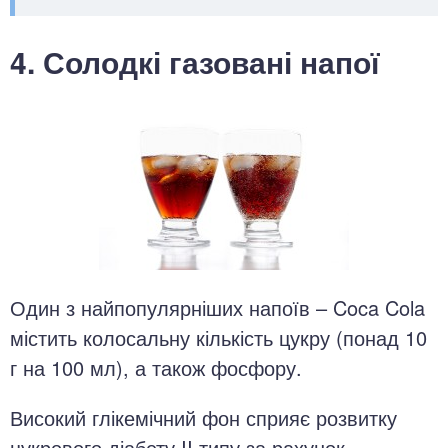
4. Солодкі газовані напої
Один з найпопулярніших напоїв – Coca Cola
містить колосальну кількість цукру (понад 10
г на 100 мл), а також фосфору.
Високий глікемічний фон сприяє розвитку
цукрового діабету II типу за рахунок