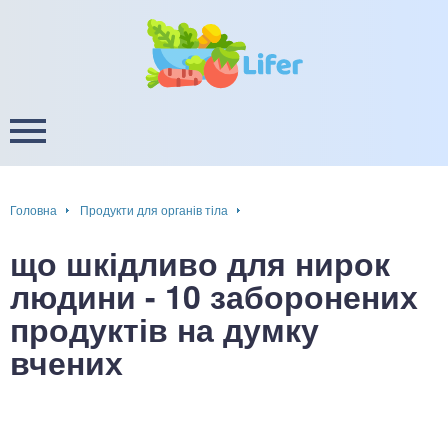
це
ширення / звуження судин
ини
пам'яті, енергії, уваги
в
настрою, від депресії і
есу
Головна
Продукти для органів тіла
фа
що шкідливо для нирок
ок
людини - 10 заборонених
продуктів на думку
інка
вчених
ани ШКТ
ова система