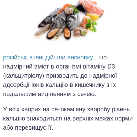
російські вчені дійшли висновку
, що
надмірний вміст в організмі вітаміну D3
(кальцитріолу) призводить до надмірної
адсорбції іонів кальцію в кишечнику з їх
подальшим виділенням з сечею.
У всіх хворих на сечокам'яну хворобу рівень
кальцію знаходиться на верхніх межах норми
або перевищує її.