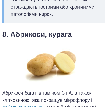
страждають гострими або хронічними
патологіями нирок.
8. Абрикоси, курага
Абрикоси багаті вітаміном C і A, а також
клітковиною, яка покращує мікрофлору і
роботу кишечника
. Єдиний мінус-високий