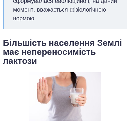
сформувалася еволюційно і, на даний
момент, вважається фізіологічною
нормою.
Більшість населення Землі
має непереносимість
лактози