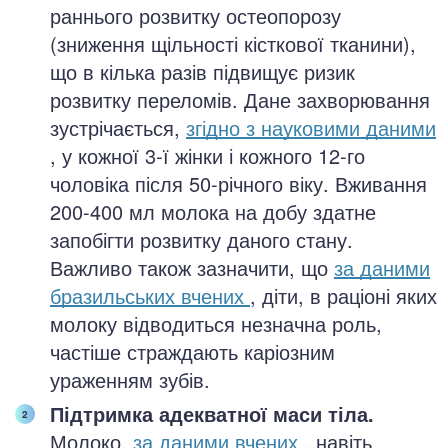
раннього розвитку остеопорозу
(зниження щільності кісткової тканини),
що в кілька разів підвищує ризик
розвитку переломів. Дане захворювання
зустрічається,
згідно з науковими даними
, у кожної 3-ї жінки і кожного 12-го
чоловіка після 50-річного віку. Вживання
200-400 мл молока на добу здатне
запобігти розвитку даного стану.
Важливо також зазначити, що
за даними
бразильських вчених
, діти, в раціоні яких
молоку відводиться незначна роль,
частіше страждають каріозним
ураженням зубів.
Підтримка адекватної маси тіла.
Молоко,
за даними вчених
, навіть