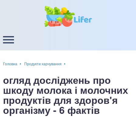
це
ширення / звуження судин
ини
пам'яті, енергії, уваги
в
настрою, від депресії і
есу
Головна
Продукти харчування
фа
огляд досліджень про
ок
шкоду молока і молочних
продуктів для здоров'я
інка
організму - 6 фактів
ани ШКТ
ова система