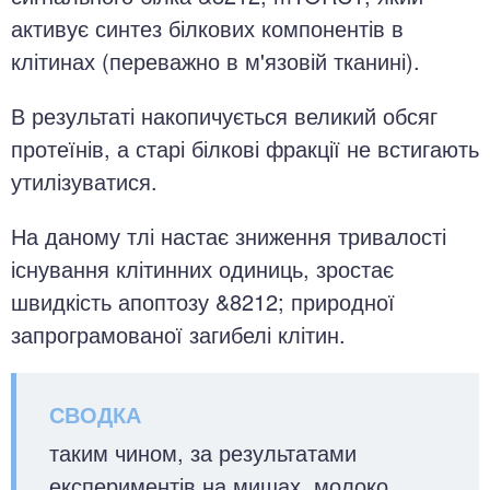
активує синтез білкових компонентів в
клітинах (переважно в м'язовій тканині).
В результаті накопичується великий обсяг
протеїнів, а старі білкові фракції не встигають
утилізуватися.
На даному тлі настає зниження тривалості
існування клітинних одиниць, зростає
швидкість апоптозу &8212; природної
запрограмованої загибелі клітин.
таким чином, за результатами
експериментів на мишах, молоко