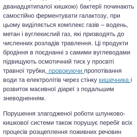
дванадцятипалої кишкою) бактерії починають
самостійно ферментувати галактозу, при
цьому виділяється комплекс газів – водень,
метан і вуглекислий газ, які призводять до
численних розладів травлення. Ці продукти
бродіння в поєднанні з самими вуглеводами
підвищують осмотичний тиск у просвіті
травної трубки,
провокуючи
пропотівання
води та електролітів через стінку
кишечника
і
розвиток масивної діареї з подальшим
зневодненням.
Порушення злагодженої роботи шлунково-
кишкової системи також порушує перебіг всіх
процесів розщеплення поживних речовин