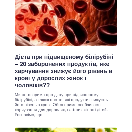
Дієта при підвищеному білірубіні
– 20 заборонених продуктів, яке
харчування знижує його рівень в
крові у дорослих жінок і
чоловіків??
Ми поговоримо про дієту при підвищеному
білірубіні, а також про те, які продукти знижують
його рівень в крові. Обговоримо особливості
харчування для дорослих, вагітних жінок і дітей.
Розповімо, що