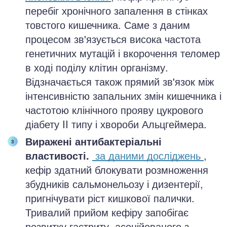
перебіг хронічного запалення в стінках
товстого кишечника. Саме з даним
процесом зв'язується висока частота
генетичних мутацій і вкорочення теломер
в ході поділу клітин організму.
Відзначається також прямий зв'язок між
інтенсивністю запальних змін кишечника і
частотою клінічного прояву цукрового
діабету II типу і хвороби Альцгеймера.
Виражені антибактеріальні
властивості.
за даними досліджень
,
кефір здатний блокувати розмноження
збудників сальмонельозу і дизентерії,
пригнічувати ріст кишкової палички.
Тривалий прийом кефіру запобігає
розвитку гастриту, асоційованого з