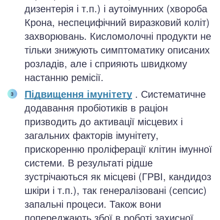
дизентерія і т.п.) і аутоімунних (хвороба
Крона, неспецифічний виразковий коліт)
захворювань. Кисломолочні продукти не
тільки знижують симптоматику описаних
розладів, але і сприяють швидкому
настанню ремісії.
Підвищення імунітету
. Систематичне
додавання пробіотиків в раціон
призводить до активації місцевих і
загальних факторів імунітету,
прискоренню проліферації клітин імунної
системи. В результаті рідше
зустрічаються як місцеві (ГРВІ, кандидоз
шкіри і т.п.), так генералізовані (сепсис)
запальні процеси. Також вони
попереджають збої в роботі захисної