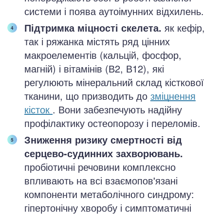
системи і поява аутоімунних відхилень.
Підтримка міцності скелета.
як кефір,
так і ряжанка містять ряд цінних
макроелементів (кальцій, фосфор,
магній) і вітамінів (В2, В12), які
регулюють мінеральний склад кісткової
тканини, що призводить до
зміцнення
кісток
. Вони забезпечують надійну
профілактику остеопорозу і переломів.
Зниження ризику смертності від
серцево-судинних захворювань.
пробіотичні речовини комплексно
впливають на всі взаємопов'язані
компоненти метаболічного синдрому:
гіпертонічну хворобу і симптоматичні