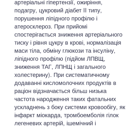
артеріальні гіпертензії, ожиріння,
подагру, цукровий діабет II типу,
порушення ліпідного профілю і
атеросклероз. При прийомі
спостерігається зниження артеріального
тиску і рівня цукру в крові, нормалізація
маси тіла, обміну глюкози та інсуліну,
ліпідного профілю (підйом ЛПВЩ,
зниження ТАГ, ЛПНЩ і загального
холестерину). При систематичному
додаванні кисломолочних продуктів в
раціон відзначається більш низька
частота народження таких фатальних
ускладнень з боку системи кровообігу, як
інфаркт міокарда, тромбоемболія гілок
легеневих артерій, ішемічний і