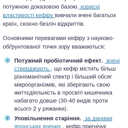
потужною доказовою базою.
корисні
властивості кефіру
вивчали вчені багатьох
країн, скоєно безліч відкриттів.
Основними перевагами кефіру з науково-
обґрунтованої точки зору вважаються:
Потужний пробіотичний ефект.
вчені
стверджують
, що кефір містить більш
різноманітний спектр і більший обсяг
мікроорганізмів, які зберігають свою
життєдіяльність в просвіті кишечника
набагато довше (30-40 видів проти
всього 2 у ряжанки).
Уповільнення старіння.
за даними
японських вчених
, кефір пригнічує