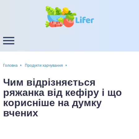
це
ширення / звуження судин
ини
пам'яті, енергії, уваги
в
настрою, від депресії і
есу
Головна
Продукти харчування
фа
Чим відрізняється
ок
ряжанка від кефіру і що
корисніше на думку
інка
вчених
ани ШКТ
ова система