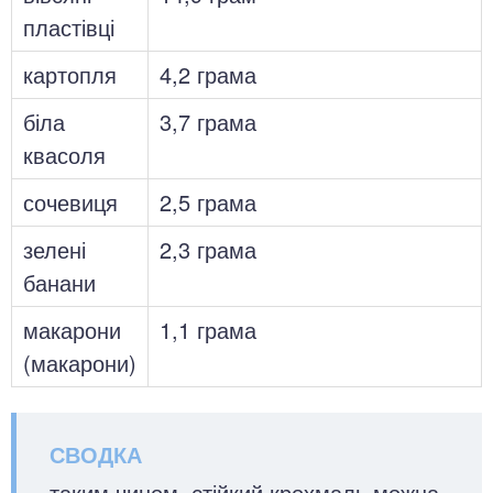
пластівці
картопля
4,2 грама
біла
3,7 грама
квасоля
сочевиця
2,5 грама
зелені
2,3 грама
банани
макарони
1,1 грама
(макарони)
таким чином, стійкий крохмаль можна