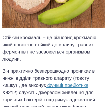
Стійкий крохмаль – це різновид крохмалю,
який повністю стійкий до впливу травних
ферментів і не засвоюється організмом
людини.
Він практично безперешкодно проникає в
нижні відділи травного апарату (товсту
кишку) , де виконує
функції пребіотика
&8212; служить джерелом живлення для
корисних бактерій і підтримує адекватний
якісний і кількісний склад мікрофлори.