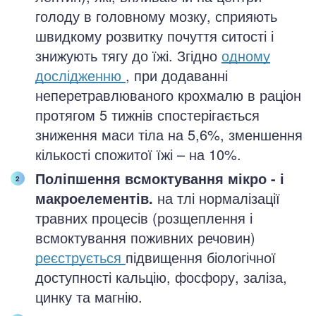
голоду в головному мозку, сприяють
швидкому розвитку почуття ситості і
знижують тягу до їжі. Згідно
одному
дослідженню
, при додаванні
неперетравлюваного крохмалю в раціон
протягом 5 тижнів спостерігається
зниження маси тіла на 5,6%, зменшення
кількості спожитої їжі – на 10%.
Поліпшення всмоктування мікро - і
макроелементів.
на тлі нормалізації
травних процесів (розщеплення і
всмоктування поживних речовин)
реєструється
підвищення біологічної
доступності кальцію, фосфору, заліза,
цинку та магнію.