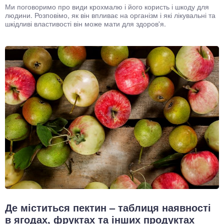
Ми поговоримо про види крохмалю і його користь і шкоду для
людини. Розповімо, як він впливає на організм і які лікувальні та
шкідливі властивості він може мати для здоров'я.
Де міститься пектин – таблиця наявності
в ягодах, фруктах та інших продуктах