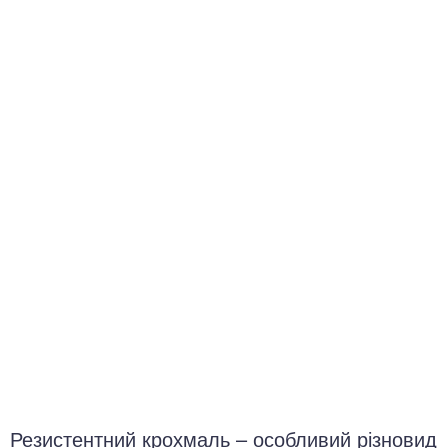
окринна система
нна система
ки, суглоби, м'язи
Резистентний крохмаль – особливий різновид