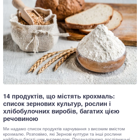
14 продуктів, що містять крохмаль:
список зернових культур, рослин і
хлібобулочних виробів, багатих цією
речовиною
Ми надамо список продуктів харчування з високим вмістом
крохмалю. Розповімо, які Зернові култури та інші рослини
найбільш багаті цим вуглеводом. Проаналізуємо дослідницькі