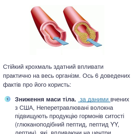
Стійкий крохмаль здатний впливати
практично на весь організм. Ось 6 доведених
фактів про його користь:
Зниження маси тіла.
за даними
вчених
з США, Неперетравлювані волокна
підвищують продукцію гормонів ситості
(глюканоподібний пептид, пептид YY,
лептин), які, впливаючи на центри