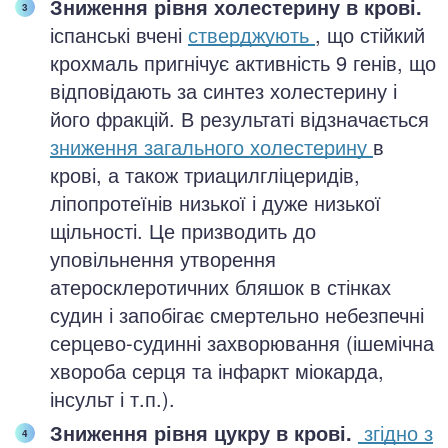
Зниження рівня холестерину в крові.
іспанські вчені
стверджують
, що стійкий
крохмаль пригнічує активність 9 генів, що
відповідають за синтез холестерину і
його фракцій. В результаті відзначається
зниження загального холестерину
в
крові, а також триацилгліцеридів,
ліпопротеїнів низької і дуже низької
щільності. Це призводить до
уповільнення утворення
атеросклеротичних бляшок в стінках
судин і запобігає смертельно небезпечні
серцево-судинні захворювання (ішемічна
хвороба серця та інфаркт міокарда,
інсульт і т.п.).
Зниження рівня цукру в крові.
згідно з