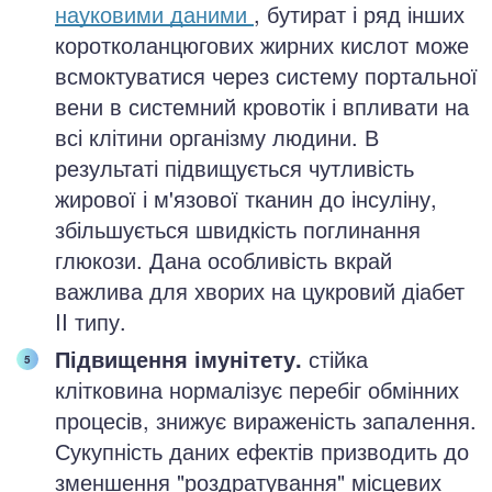
науковими даними
, бутират і ряд інших
коротколанцюгових жирних кислот може
всмоктуватися через систему портальної
вени в системний кровотік і впливати на
всі клітини організму людини. В
результаті підвищується чутливість
жирової і м'язової тканин до інсуліну,
збільшується швидкість поглинання
глюкози. Дана особливість вкрай
важлива для хворих на цукровий діабет
II типу.
Підвищення імунітету.
стійка
клітковина нормалізує перебіг обмінних
процесів, знижує вираженість запалення.
Сукупність даних ефектів призводить до
зменшення "роздратування" місцевих