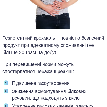
Резистентний крохмаль – повністю безпечний
продукт при адекватному споживанні (не
більше 30 грам на добу).
При перевищенні норми можуть
спостерігатися небажані реакції:
Підвищене газоутворення.
Зниження всмоктування білкових
речовин, що надходять з їжею.
Утворення калових каменів, здатних