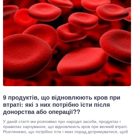
9 продуктів, що відновлюють кров при
втраті: які з них потрібно їсти після
донорства або операції??
У даній статті ми розповімо про народні засоби, продуктах і
правилах харчування, що відновлюють кров при великій втраті.
Розглянемо, що потрібно їсти і яких порад дотримуватися, щоб