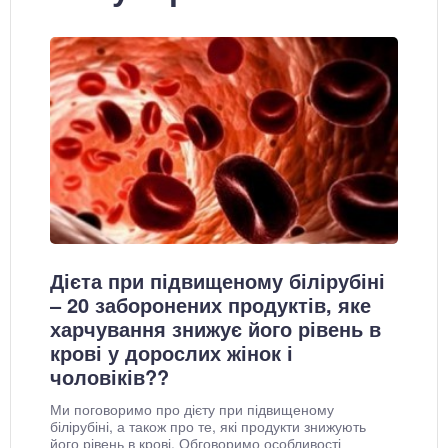
Дієта при підвищеному білірубіні
– 20 заборонених продуктів, яке
харчування знижує його рівень в
крові у дорослих жінок і
чоловіків??
Ми поговоримо про дієту при підвищеному
білірубіні, а також про те, які продукти знижують
його рівень в крові. Обговоримо особливості