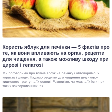
окринна система
нна система
ки, суглоби, м'язи
Користь яблук для печінки — 5 фактів про
те, як вони впливають на орган, рецепти
для чищення, а також можливу шкоду при
цирозі і гепатозі
Ми поговоримо про вплив яблук на печінку і обговоримо їх
користь і шкоду. Надамо рецепти для чищення шлунково-
кишкового тракту на їх основі. Розповімо, чи можна їх їсти при
таких захворюваннях, як