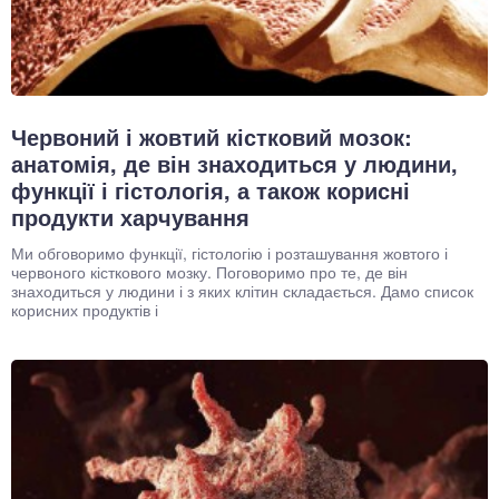
Червоний і жовтий кістковий мозок:
анатомія, де він знаходиться у людини,
функції і гістологія, а також корисні
продукти харчування
Ми обговоримо функції, гістологію і розташування жовтого і
червоного кісткового мозку. Поговоримо про те, де він
знаходиться у людини і з яких клітин складається. Дамо список
корисних продуктів і