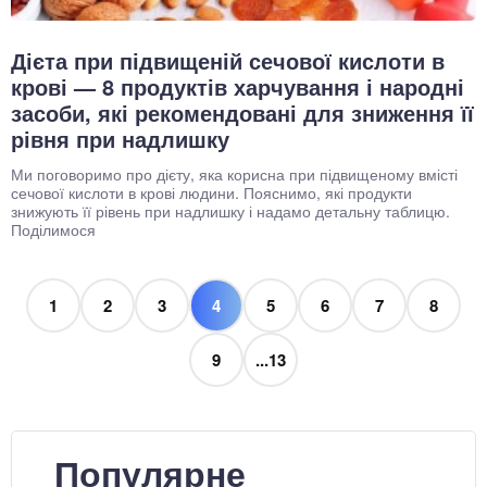
Дієта при підвищеній сечової кислоти в
крові — 8 продуктів харчування і народні
засоби, які рекомендовані для зниження її
рівня при надлишку
Ми поговоримо про дієту, яка корисна при підвищеному вмісті
сечової кислоти в крові людини. Пояснимо, які продукти
знижують її рівень при надлишку і надамо детальну таблицю.
Поділимося
1
2
3
4
5
6
7
8
9
...13
Популярне