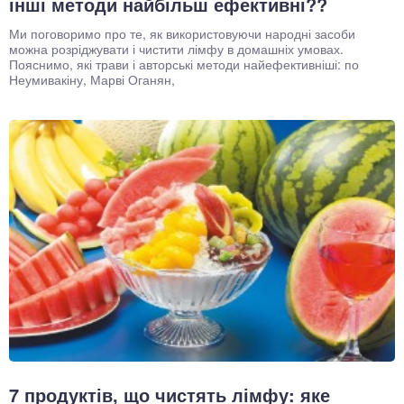
інші методи найбільш ефективні??
Ми поговоримо про те, як використовуючи народні засоби
можна розріджувати і чистити лімфу в домашніх умовах.
Пояснимо, які трави і авторські методи найефективніші: по
Неумивакіну, Марві Оганян,
7 продуктів, що чистять лімфу: яке