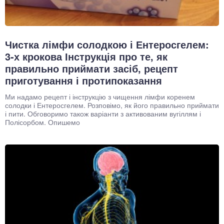
Чистка лімфи солодкою і Ентеросгелем:
3-х крокова Інструкція про те, як
правильно приймати засіб, рецепт
приготування і протипоказання
Ми надамо рецепт і інструкцію з чищення лімфи коренем
солодки і Ентеросгелем. Розповімо, як його правильно приймати
і пити. Обговоримо також варіанти з активованим вугіллям і
Полісорбом. Опишемо