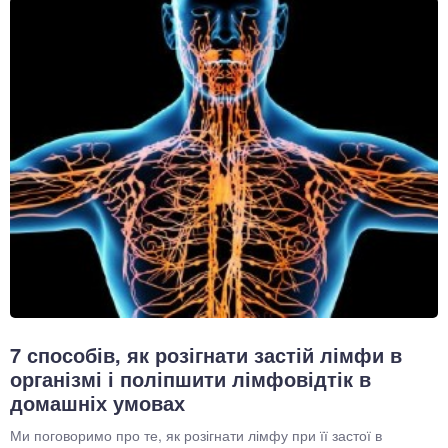
7 способів, як розігнати застій лімфи в
організмі і поліпшити лімфовідтік в
домашніх умовах
Ми поговоримо про те, як розігнати лімфу при її застої в