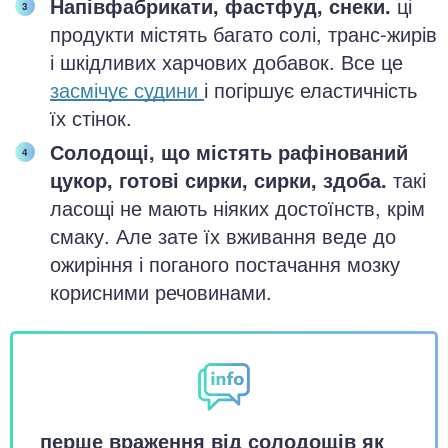
Напівфабрикати, фастфуд, снеки.
ці
продукти містять багато солі, транс-жирів
і шкідливих харчових добавок. Все це
засмічує судини
і погіршує еластичність
їх стінок.
Солодощі, що містять рафінований
цукор, готові сирки, сирки, здоба.
такі
ласощі не мають ніяких достоїнств, крім
смаку. Але зате їх вживання веде до
ожиріння і поганого постачання мозку
корисними речовинами.
перше враження від солодощів як