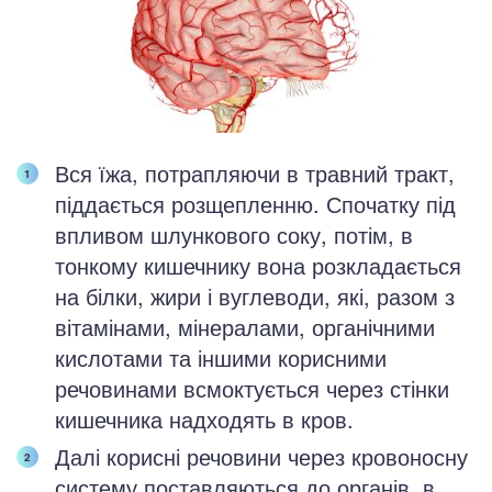
Вся їжа, потрапляючи в травний тракт,
піддається розщепленню. Спочатку під
впливом шлункового соку, потім, в
тонкому кишечнику вона розкладається
на білки, жири і вуглеводи, які, разом з
вітамінами, мінералами, органічними
кислотами та іншими корисними
речовинами всмоктується через стінки
кишечника надходять в кров.
Далі корисні речовини через кровоносну
систему поставляються до органів, в