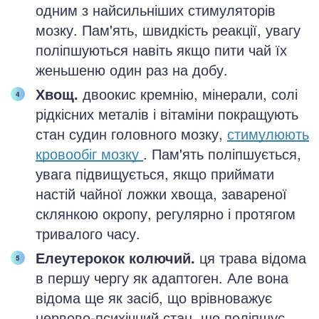
одним з найсильніших стимуляторів
мозку. Пам'ять, швидкість реакції, увагу
поліпшуються навіть якщо пити чай їх
женьшеню один раз на добу.
Хвощ.
двоокис кремнію, мінерали, солі
рідкісних металів і вітаміни покращують
стан судин головного мозку,
стимулюють
кровообіг мозку
. Пам'ять поліпшується,
увага підвищується, якщо приймати
настій чайної ложки хвоща, завареної
склянкою окропу, регулярно і протягом
тривалого часу.
Елеутерокок колючий.
ця трава відома
в першу чергу як адаптоген. Але вона
відома ще як засіб, що врівноважує
нервово-психічний стан, що поліпшує