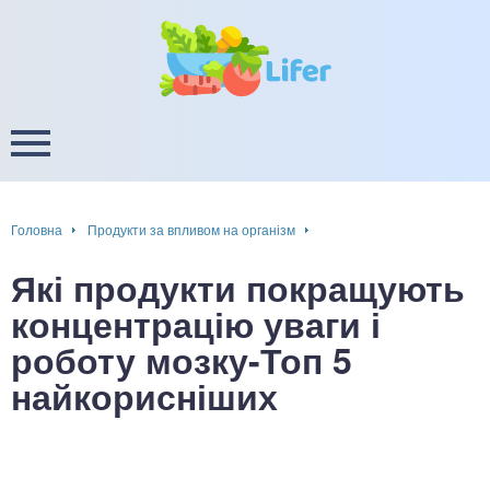
це
ширення / звуження судин
ини
пам'яті, енергії, уваги
в
настрою, від депресії і
есу
Головна
Продукти за впливом на організм
фа
Які продукти покращують
ок
концентрацію уваги і
роботу мозку-Топ 5
інка
найкорисніших
ани ШКТ
ова система