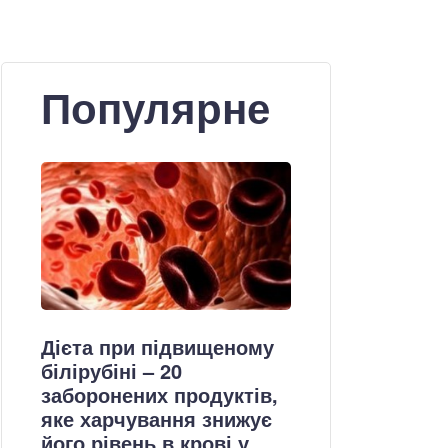
Популярне
Дієта при підвищеному
білірубіні – 20
заборонених продуктів,
яке харчування знижує
його рівень в крові у