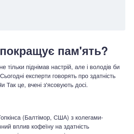
 покращує пам'ять?
е тільки піднімав настрій, але і володів би
ьогодні експерти говорять про здатність
и Так це, вчені з'ясовують досі.
опкінса (Балтімор, США) з колегами-
ний вплив кофеїну на здатність