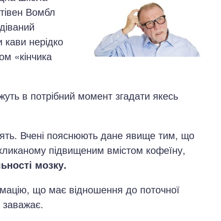
Стівен Вомбл
одіваний
и кави нерідко
ом «кінчика
жуть в потрібний момент згадати якесь
'ять. Вчені пояснюють дане явище тим, що
викликаному підвищеним вмістом кофеїну,
ьності мозку.
рмацію, що має відношення до поточної
 заважає.