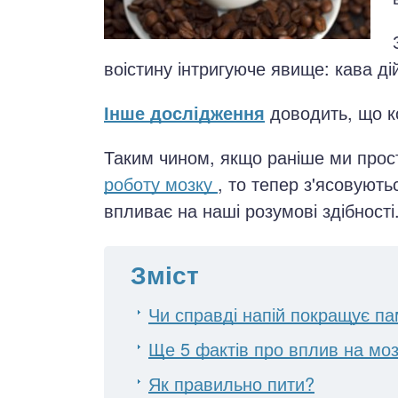
воістину інтригуюче явище: кава д
Інше дослідження
доводить, що ко
Таким чином, якщо раніше ми прос
роботу мозку
, то тепер з'ясовують
впливає на наші розумові здібності.
Зміст
Чи справді напій покращує па
Ще 5 фактів про вплив на мо
Як правильно пити?