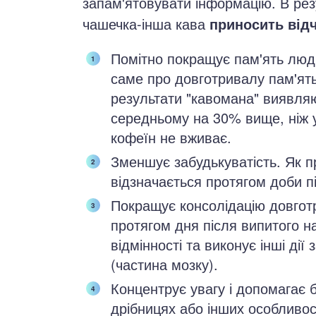
запам'ятовувати інформацію. В рез
чашечка-інша кава
приносить відч
Помітно покращує пам'ять люд
саме про довготривалу пам'ят
результати "кавомана" виявля
середньому на 30% вище, ніж у
кофеїн не вживає.
Зменшує забудькуватість. Як п
відзначається протягом доби п
Покращує консолідацію довготр
протягом дня після випитого 
відмінності та виконує інші дії
(частина мозку).
Концентрує увагу і допомагає б
дрібницях або інших особливос