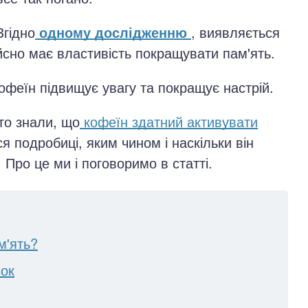
Згідно
одному дослідженню
, виявляється
ійсно має властивість покращувати пам'ять.
феїн підвищує увагу та покращує настрій.
то знали, що
кофеїн здатний активувати
ся подробиці, яким чином і наскільки він
 Про це ми і поговоримо в статті.
м'ять?
зок