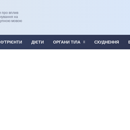
и про вплив
рчування на
тупною мовою
НУТРІЄНТИ
ДІЄТИ
ОРГАНИ ТІЛА
СХУДНЕННЯ