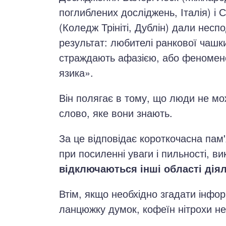
поглиблених досліджень, Італія) і 
(Коледж Трініті, Дублін) дали несп
результат: любителі ранкової чашк
страждають афазією, або феномен
язика».
Він полягає в тому, що люди не мо
слово, яке вони знають.
За це відповідає короткочасна пам
при посиленні уваги і пильності, 
відключаються інші області діял
Втім, якщо необхідно згадати інфо
ланцюжку думок, кофеїн нітрохи не