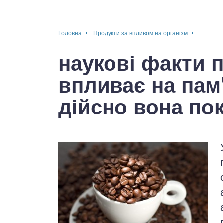
окринна система
Головна
Продукти за впливом на організм
нна система
наукові факти п
ки, суглоби, м'язи
впливає на пам
дійсно вона пок