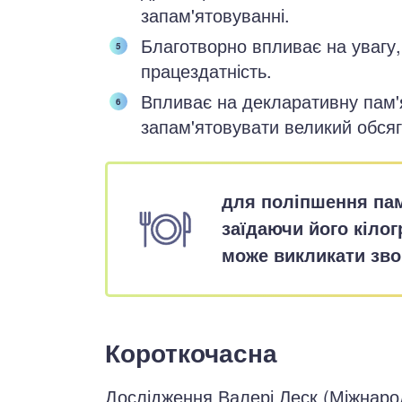
запам'ятовуванні.
Благотворно впливає на увагу, 
працездатність.
Впливає на декларативну пам'я
запам'ятовувати великий обсяг
для поліпшення пам'
заїдаючи його кіло
може викликати зво
Короткочасна
Дослідження Валері Леск (Міжнар