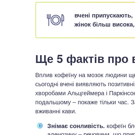
вчені припускають,
жінок більш висока,
Ще 5 фактів про 
Вплив кофеїну на мозок людини ще 
сьогодні вчені виявляють позитивн
хворобами Альцгеймера і Паркінсона
подальшому – покаже тільки час. З
вживанні кави.
Знімає сонливість.
кофеїн бл
аденозину – речовини, що приг