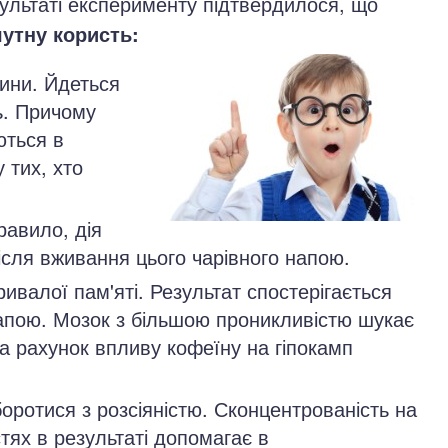
ультаті експерименту підтвердилося, що
утну користь:
ини. Йдеться
ь. Причому
ються в
 тих, хто
равило, дія
ісля вживання цього чарівного напою.
ивалої пам'яті. Результат спостерігається
напою. Мозок з більшою проникливістю шукає
 за рахунок впливу кофеїну на гіпокамп
оротися з розсіяністю. Сконцентрованість на
тях в результаті допомагає в