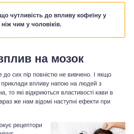
 що чутливість до впливу кофеїну у
 ніж чим у чоловіків.
вплив на мозок
до сих пір повністю не вивчено. І якщо
і приклади впливу напою на людей з
, то які відкриються властивості кави в
араз же нам відомі наступні ефекти при
окує рецептори
нічує