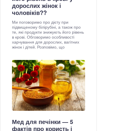
дорослих жінок і
чоловіків??
Ми поговоримо про дієту при
підвищеному білірубіні, а також про
те, які продукти знижують його рівень
в крові. Обговоримо особливості
харчування для дорослих, вагітних
жінок і дітей. Розповімо, що
Мед для печінки — 5
фактів про користь і