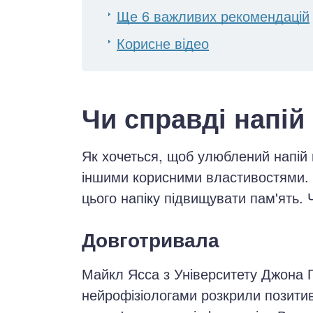
Ще 6 важливих рекомендацій
Корисне відео
Чи справді напій
Як хочеться, щоб улюблений напій н
іншими корисними властивостями. С
цього напіку підвищувати пам'ять. Ч
Довготривала
Майкл Ясса з Університету Джона Г
нейрофізіологами розкрили позитив