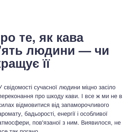
ро те, як кава
'ять людини — чи
ращує її
У свідомості сучасної людини міцно засіло
переконання про шкоду кави. І все ж ми не в
силах відмовитися від запаморочливого
аромату, бадьорості, енергії і особливої
атмосфери, пов'язаної з ним. Виявилося, не
все так погано.