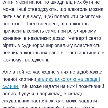
елітні якісні напої, то шкоди від них бути не
може. Інші стверджують, що алкоголь можна
пити час від часу, щоб полегшити симптоми
гіпертонії. Треті впевнені, що алкоголь
приносить користь саме при регулярному
вживанні в невеликих дозах. Четверті свято
вірять в судинорозширювальну властивість
певних алкогольних напоїв. Частка істини є в
кожному твердженні.
Але в той же час жодне з них не відображає
повної картини
впливу алкоголю на серце і
судини
: він може надати на них і позитивний
вплив, будучи, наприклад, в складі
лікувальних настоянок, але може завдати і
серйозної шкоди здоров'ю і навіть життю