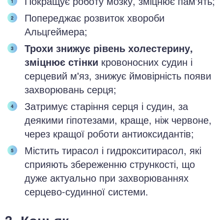
Покращує роботу мозку, зміцнює пам'ять;
Попереджає розвиток хвороби
Альцгеймера;
Трохи знижує рівень холестерину,
зміцнює стінки
кровоносних судин і
серцевий м'яз, знижує ймовірність появи
захворювань серця;
Затримує старіння серця і судин, за
деякими гіпотезами, краще, ніж червоне,
через кращої роботи антиоксидантів;
Містить тирасол і гидрокситирасол, які
сприяють збереженню стрункості, що
дуже актуально при захворюваннях
серцево-судинної системи.