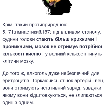
Крім, такий протиприродною
&171;гімнастики&187; під впливом етанолу,
судини голови
стають більш крихкими і
проникними, мозок не отримує потрібної
кількості кисню
, у великій кількості гинуть
клітини мозку.
До того ж, алкоголь дуже небезпечний для
еритроцитів. Торкаючись стінок артерій і вен,
вони отримують негативний заряд, завдяки
якому вони відштовхуються, не злипаються
один з одним.