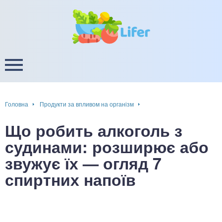
це
ширення / звуження судин
ини
пам'яті, енергії, уваги
в
настрою, від депресії і
есу
Головна
Продукти за впливом на організм
фа
Що робить алкоголь з
ок
судинами: розширює або
звужує їх — огляд 7
інка
спиртних напоїв
ани ШКТ
ова система