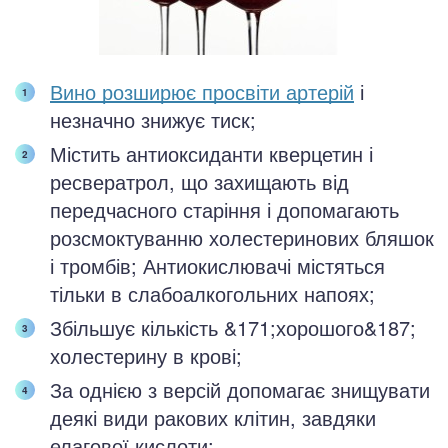
Вино розширює просвіти артерій
і
незначно знижує тиск;
Містить антиоксиданти кверцетин і
ресвератрол, що захищають від
передчасного старіння і допомагають
розсмоктуванню холестеринових бляшок
і тромбів; Антиокислювачі містяться
тільки в слабоалкогольних напоях;
Збільшує кількість &171;хорошого&187;
холестерину в крові;
За однією з версій допомагає знищувати
деякі види ракових клітин, завдяки
елагової кислоти;