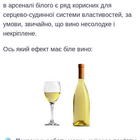
в арсеналі білого є ряд корисних для
серцево-судинної системи властивостей, за
умови, звичайно, що вино несолодке і
некріплене.
Ось який ефект має біле вино: