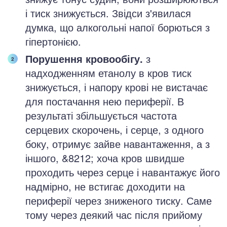
і тиск знижується. Звідси з'явилася
думка, що алкогольні напої борються з
гіпертонією.
Порушення кровообігу.
з
надходженням етанолу в кров тиск
знижується, і напору крові не вистачає
для постачання нею периферії. В
результаті збільшується частота
серцевих скорочень, і серце, з одного
боку, отримує зайве навантаження, а з
іншого, &8212; хоча кров швидше
проходить через серце і навантажує його
надмірно, не встигає доходити на
периферії через зниженого тиску. Саме
тому через деякий час після прийому