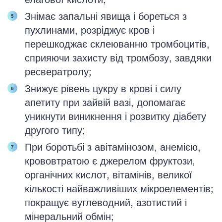
Знімає запальні явища і бореться з
пухлинами, розріджує кров і
перешкоджає склеюванню тромбоцитів,
сприяючи захисту від тромбозу, завдяки
ресвератролу;
Знижує рівень цукру в крові і силу
апетиту при зайвій вазі, допомагає
уникнути виникнення і розвитку діабету
другого типу;
При боротьбі з авітамінозом, анемією,
крововтратою є джерелом фруктози,
органічних кислот, вітамінів, великої
кількості найважливіших мікроелементів;
покращує вуглеводний, азотистий і
мінеральний обмін;