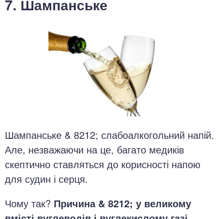
7. Шампанське
Шампанське & 8212; слабоалкогольний напій.
Але, незважаючи на це, багато медиків
скептично ставляться до корисності напою
для судин і серця.
Чому так?
Причина & 8212; у великому
вмісті вуглеводів і вуглекислому газі
,