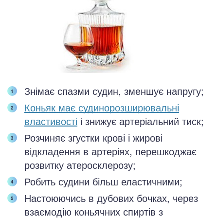
Знімає спазми судин, зменшує напругу;
Коньяк має судинорозширювальні
властивості
і знижує артеріальний тиск;
Розчиняє згустки крові і жирові
відкладення в артеріях, перешкоджає
розвитку атеросклерозу;
Робить судини більш еластичними;
Настоюючись в дубових бочках, через
взаємодію коньячних спиртів з