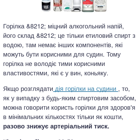
Горілка &8212; міцний алкогольний напій,
його склад &8212; це тільки етиловий спирт з
водою, там немає інших компонентів, які
можуть бути корисними для судин. Тому
горілка не володіє тими корисними
властивостями, які є у вин, коньяку.
Якщо розглядати
дія горілки на судини
, то,
як у випадку з будь-яким спиртовим засобом,
можна говорити користь горілки для здоров'я
в мінімальних кількостях тільки як кошти,
разово знижує артеріальний тиск.