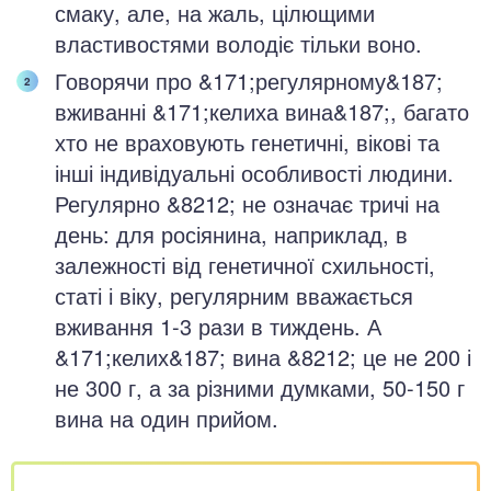
смаку, але, на жаль, цілющими
властивостями володіє тільки воно.
Говорячи про &171;регулярному&187;
вживанні &171;келиха вина&187;, багато
хто не враховують генетичні, вікові та
інші індивідуальні особливості людини.
Регулярно &8212; не означає тричі на
день: для росіянина, наприклад, в
залежності від генетичної схильності,
статі і віку, регулярним вважається
вживання 1-3 рази в тиждень. А
&171;келих&187; вина &8212; це не 200 і
не 300 г, а за різними думками, 50-150 г
вина на один прийом.