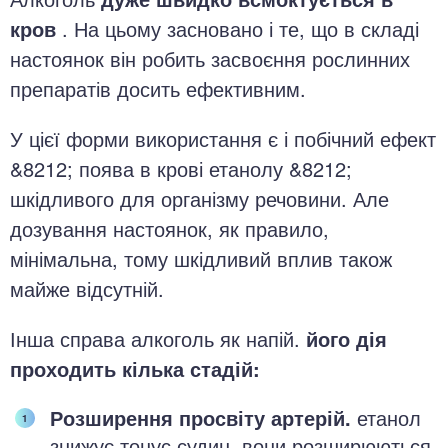
кров
. На цьому засновано і те, що в складі
настоянок він робить засвоєння рослинних
препаратів досить ефективним.
У цієї форми використання є і побічний ефект
&8212; поява в крові етанолу &8212;
шкідливого для організму речовини. Але
дозування настоянок, як правило,
мінімальна, тому шкідливий вплив також
майже відсутній.
Інша справа алкоголь як напій.
його дія
проходить кілька стадій:
Розширення просвіту артерій.
етанол
знижує тонус судин, вони розширюються