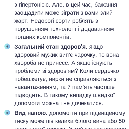
з гіпертонією. Але, в цей час, бажання
заощадити може зіграти з вами злий
жарт. Недорогі сорти роблять з
порушенням технології і додаванням
поганих компонентів.
Загальний стан здоров'я.
якщо
здоровий мужик вип'є чарочку, то вона
хвороба не принесе. А якщо існують
проблеми зі здоров'ям? Коли сердечко
побешкетує, нирки не справляються з
навантаженням, та й пам'ять частіше
підводить. В такому випадку швидкої
допомоги можна і не дочекатися.
Вид напою.
допомогти при підвищеному
тиску може пів келиха білого вина або 50
грам чистої горілки. У той же час червоне