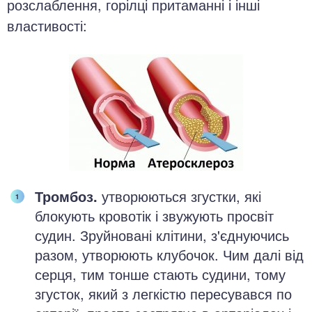
розслаблення, горілці притаманні і інші
властивості:
Тромбоз.
утворюються згустки, які
блокують кровотік і звужують просвіт
судин. Зруйновані клітини, з'єднуючись
разом, утворюють клубочок. Чим далі від
серця, тим тонше стають судини, тому
згусток, який з легкістю пересувався по