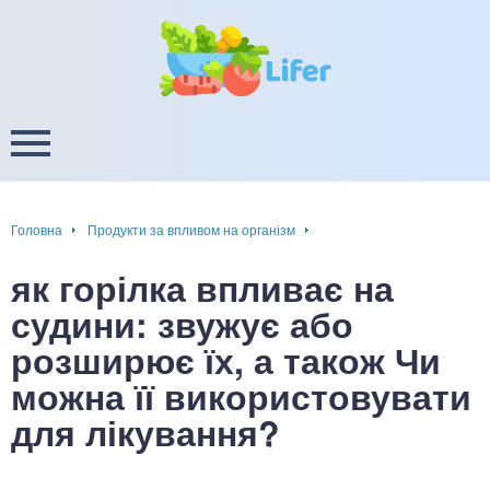
це
ширення / звуження судин
ини
пам'яті, енергії, уваги
в
настрою, від депресії і
есу
Головна
Продукти за впливом на організм
фа
як горілка впливає на
ок
судини: звужує або
розширює їх, а також Чи
інка
можна її використовувати
ани ШКТ
для лікування?
ова система