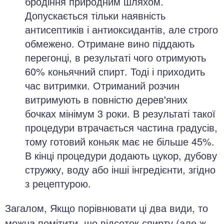
бродіння природним шляхом.
Допускається тільки наявність
антисептиків і антиоксидантів, але строго
обмежено. Отримане вино піддають
перегонці, в результаті чого отримують
60% коньячний спирт. Тоді і приходить
час витримки. Отриманий розчин
витримують в повністю дерев'яних
бочках мінімум 3 роки. В результаті такої
процедури втрачається частина градусів,
тому готовий коньяк має не більше 45%.
В кінці процедури додають цукор, дубову
стружку, воду або інші інгредієнти, згідно
з рецептурою.
Загалом, Якщо порівнювати ці два види, то
можна помітити, що відсоток спирту (але ж