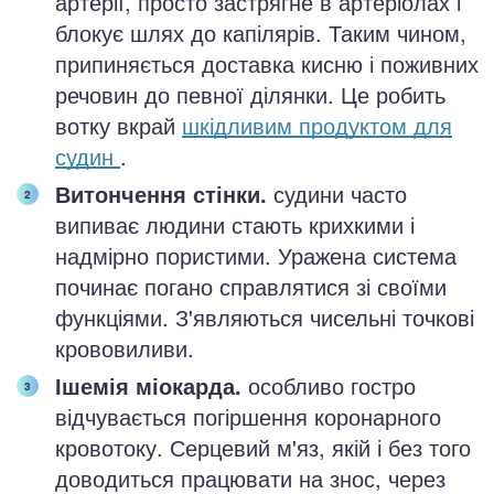
артерії, просто застрягне в артеріолах і
блокує шлях до капілярів. Таким чином,
припиняється доставка кисню і поживних
речовин до певної ділянки. Це робить
вотку вкрай
шкідливим продуктом для
судин
.
Витончення стінки.
судини часто
випиває людини стають крихкими і
надмірно пористими. Уражена система
починає погано справлятися зі своїми
функціями. З'являються чисельні точкові
крововиливи.
Ішемія міокарда.
особливо гостро
відчувається погіршення коронарного
кровотоку. Серцевий м'яз, якій і без того
доводиться працювати на знос, через