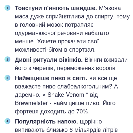
Товстуни п'яніють швидше.
М'язова
маса дуже сприйнятлива до спирту, тому
в головний мозок потрапляє
одурманюючої речовини набагато
менше. Хочете прокачати свої
можливості-бігом в спортзал.
Дивні ритуали вікінків.
Вікінги вживали
його з черепів, переможених ворогів
Найміцніше пиво в світі.
ви все ще
вважаєте пиво слабоалкогольним? А
даремно. » Snake Venom " від
Brewmeister - найміцніше пиво. Його
фортеця доходить до 70%.
Популярність напою.
щорічно
випивають близько 6 мільярдів літрів