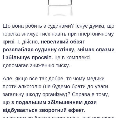
Що вона робить з судинами? Існує думка, що
горілка знижує тиск навіть при гіпертонічному
кризі. І, дійсно,
невеликий обсяг
розслабляє судинну стінку, знімає спазми
і збільшує просвіт.
це в комплексі
допомагає зниженню тиску.
Але, якщо все так добре, то чому медики
проти алкоголю (не будемо брати до уваги
загальну шкоду організму)? Справа в тому,
що
з подальшим збільшенням дози
відбувається зворотний ефект.
викидається багато адреналіну, яке визначає