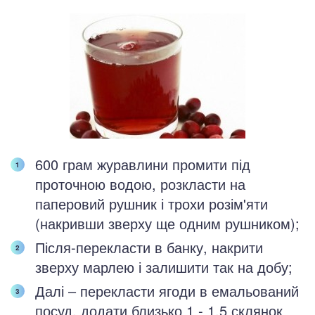
600 грам журавлини промити під
проточною водою, розкласти на
паперовий рушник і трохи розім'яти
(накривши зверху ще одним рушником);
Після-перекласти в банку, накрити
зверху марлею і залишити так на добу;
Далі – перекласти ягоди в емальований
посуд, додати близько 1 - 1,5 склянок