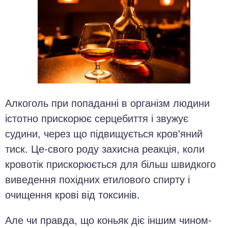
Алкоголь при попаданні в організм людини
істотно прискорює серцебиття і звужує
судини, через що підвищується кров'яний
тиск. Це-свого роду захисна реакція, коли
кровотік прискорюється для більш швидкого
виведення похідних етилового спирту і
очищення крові від токсинів.
Але чи правда, що коньяк діє іншим чином-