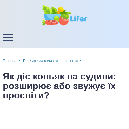
це
ширення / звуження судин
ини
пам'яті, енергії, уваги
в
настрою, від депресії і
есу
Головна
Продукти за впливом на організм
фа
Як діє коньяк на судини:
ок
розширює або звужує їх
просвіти?
інка
ани ШКТ
ова система