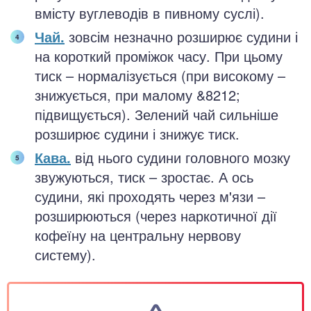
вмісту вуглеводів в пивному суслі).
Чай.
зовсім незначно розширює судини і
на короткий проміжок часу. При цьому
тиск – нормалізується (при високому –
знижується, при малому &8212;
підвищується). Зелений чай сильніше
розширює судини і знижує тиск.
Кава.
від нього судини головного мозку
звужуються, тиск – зростає. А ось
судини, які проходять через м'язи –
розширюються (через наркотичної дії
кофеїну на центральну нервову
систему).