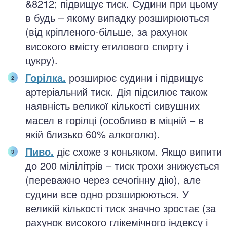
&8212; підвищує тиск. Судини при цьому
в будь – якому випадку розширюються
(від кріпленого-більше, за рахунок
високого вмісту етилового спирту і
цукру).
Горілка.
розширює судини і підвищує
артеріальний тиск. Дія підсилює також
наявність великої кількості сивушних
масел в горілці (особливо в міцній – в
якій близько 60% алкоголю).
Пиво.
діє схоже з коньяком. Якщо випити
до 200 мілілітрів – тиск трохи знижується
(переважно через сечогінну дію), але
судини все одно розширюються. У
великій кількості тиск значно зростає (за
рахунок високого глікемічного індексу і