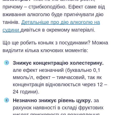
причому – стрибкоподібно. Ефект саме від
вживання алкоголю буде пригнічувати дію
танінів.
Детальніше про дію алкоголю на
судини
дивіться в окремому матеріалі.
Що ще робить коньяк з посудинами? Можна
виділити кілька ключових моментів:
Знижує концентрацію холестерину.
але ефект незначний (буквально 0,1
ммоль/л, ефект – тимчасовий, так як
концентрація відновлюється через 12 –
24 години).
Незначно знижує рівень цукру.
за
рахунок наявності в складі фруктових
кислот прискорюється розщеплення