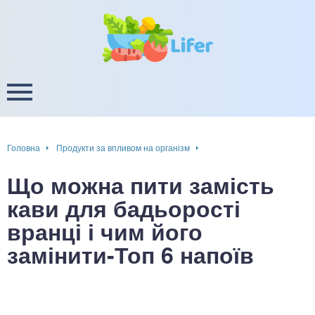
це
ширення / звуження судин
ини
пам'яті, енергії, уваги
в
настрою, від депресії і
есу
Головна
Продукти за впливом на організм
фа
Що можна пити замість
ок
кави для бадьорості
вранці і чим його
інка
замінити-Топ 6 напоїв
ани ШКТ
ова система