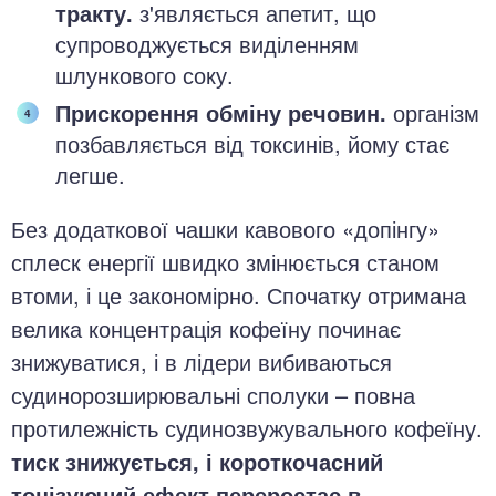
тракту.
з'являється апетит, що
супроводжується виділенням
шлункового соку.
Прискорення обміну речовин.
організм
позбавляється від токсинів, йому стає
легше.
Без додаткової чашки кавового «допінгу»
сплеск енергії швидко змінюється станом
втоми, і це закономірно. Спочатку отримана
велика концентрація кофеїну починає
знижуватися, і в лідери вибиваються
судинорозширювальні сполуки – повна
протилежність судинозвужувального кофеїну.
тиск знижується, і короткочасний
тонізуючий ефект переростає в