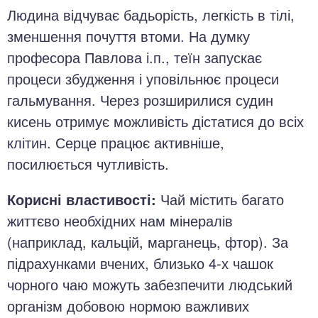
Людина відчуває бадьорість, легкість в тілі,
зменшення почуття втоми. На думку
професора Павлова і.п., теїн запускає
процеси збудження і уповільнює процеси
гальмування. Через розширилися судин
кисень отримує можливість дістатися до всіх
клітин. Серце працює активніше,
посилюється чутливість.
Корисні властивості:
Чай містить багато
життєво необхідних нам мінералів
(наприклад, кальцій, марганець, фтор). За
підрахунками вчених, близько 4-х чашок
чорного чаю можуть забезпечити людський
організм добовою нормою важливих