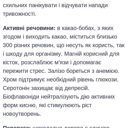
схильних панікувати і відчувати напади
тривожності.
Активні речовини:
в какао-бобах, з яких
згодом і виходить какао, міститься близько
300 різних речовин, що несуть як користь, так
і шкоду для організму. Магній корисний для
кісток, розслаблює м'язи і допомагає
пережити стрес. Залізо бореться з анемією.
Хром підтримує необхідний рівень глюкози.
Серотонін захищає від депресій.
Біофлавоніди нейтралізують дію активних
форм кисню, які стимулюють ріст
новоутворень.
Переваги:
шоколадне дерево є єдиною