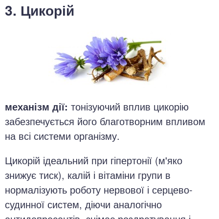
3. Цикорій
механізм дії:
тонізуючий вплив цикорію
забезпечується його благотворним впливом
на всі системи організму.
Цикорій ідеальний при гіпертонії (м'яко
знижує тиск), калій і вітаміни групи в
нормалізують роботу нервової і серцево-
судинної систем, діючи аналогічно
антидепресантів, знімає роздратування і