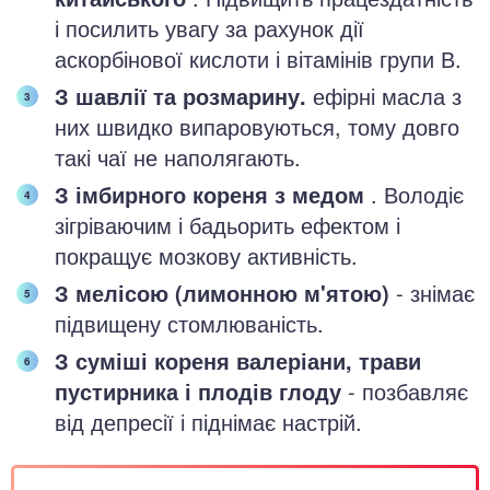
і посилить увагу за рахунок дії
аскорбінової кислоти і вітамінів групи В.
З шавлії та розмарину.
ефірні масла з
них швидко випаровуються, тому довго
такі чаї не наполягають.
З імбирного кореня з медом
. Володіє
зігріваючим і бадьорить ефектом і
покращує мозкову активність.
З мелісою (лимонною м'ятою)
- знімає
підвищену стомлюваність.
З суміші кореня валеріани, трави
пустирника і плодів глоду
- позбавляє
від депресії і піднімає настрій.