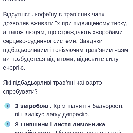
Відсутність кофеїну в трав'яних чаях
дозволяє вживати їх при підвищеному тиску,
а також людям, що страждають хворобами
серцево-судинної системи. Завдяки
підбадьорливим і тонізуючим трав'яним чаям
ви позбудетеся від втоми, відновите силу і
енергію.
Які підбадьорливі трав'яні чаї варто
спробувати?
З звіробою
. Крім підняття бадьорості,
він вилікує легку депресію.
З шипшини і листя лимонника
китайського
. Підвищить працездатність