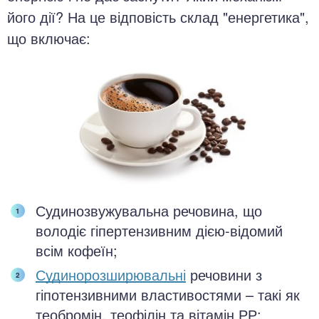
його дії? На це відповість склад "енергетика",
що включає:
Судинозвужувальна речовина, що
володіє гіпертензивним дією-відомий
всім кофеїн;
Судинорозширювальні
речовини з
гіпотензивними властивостями – такі як
теобромін, теофілін та вітамін РР;