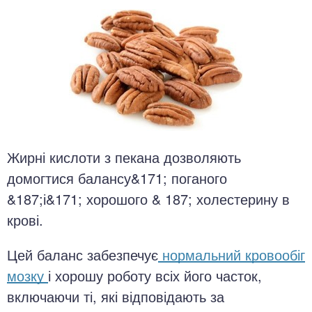
Жирні кислоти з пекана дозволяють
домогтися балансу&171; поганого
&187;і&171; хорошого & 187; холестерину в
крові.
Цей баланс забезпечує
нормальний кровообіг
мозку
і хорошу роботу всіх його часток,
включаючи ті, які відповідають за