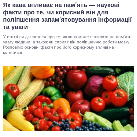
Як кава впливає на пам'ять — наукові
факти про те, чи корисний він для
поліпшення запам'ятовування інформації
та уваги
У статті ви дізнаєтеся про те, як кава може впливати на пам'ять і
увагу людини, а також чи сприяє він поліпшенню роботи мозку.
Розповімо основні факти про його корисному впливі на
когнітивні