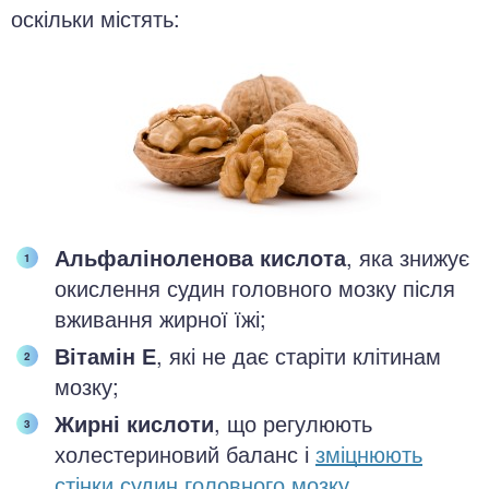
оскільки містять:
Альфаліноленова кислота
, яка знижує
окислення судин головного мозку після
вживання жирної їжі;
Вітамін Е
, які не дає старіти клітинам
мозку;
Жирні кислоти
, що регулюють
холестериновий баланс і
зміцнюють
стінки судин головного мозку
.