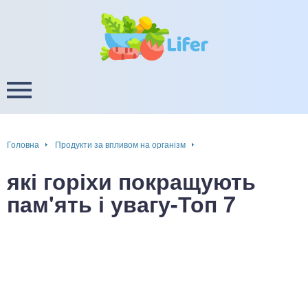
це
ширення / звуження судин
ини
пам'яті, енергії, уваги
в
настрою, від депресії і
есу
Головна
Продукти за впливом на організм
фа
які горіхи покращують
ок
пам'ять і увагу-Топ 7
інка
ани ШКТ
ова система