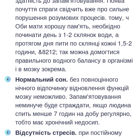
здатність до запам'ятовування. Поява
почуття спраги свідчить вже про сильне
порушення розумових процесів. тому, ч
Оби мати хорошу пам'ять, необхідно
починати день з 1-2 склянок води, а
протягом дня пити по склянці кожні 1,5-2
години, &8212; так можна домогтися
правильного водного балансу в організмі
і в мозку зокрема.
Нормальний сон.
без повноцінного
нічного відпочинку відновлення функцій
мозку неможливо. Запам'ятовування
неминуче буде страждати, якщо людина
спить менше 7 годин на добу регулярно,
тобто має хронічний недосип.
Відсутність стресів.
при постійному