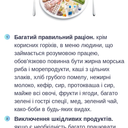
Багатий правильний раціон.
крім
корисних горіхів, в меню людини, що
займається розумовою працею,
обов'язково повинна бути жирна морська
риба і морепродукти, каші з цільних
злаків, хліб грубого помелу, нежирні
молоко, кефір, сир, протокваша і сир,
майже всі овочі, фрукти і ягоди, багато
зелені і гострі спеції, мед, зелений чай,
како-боби в будь-яких видах.
Виключення шкідливих продуктів.
якщо є необхідність багато працювати