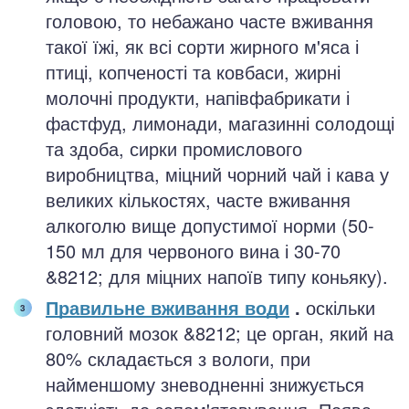
головою, то небажано часте вживання
такої їжі, як всі сорти жирного м'яса і
птиці, копченості та ковбаси, жирні
молочні продукти, напівфабрикати і
фастфуд, лимонади, магазинні солодощі
та здоба, сирки промислового
виробництва, міцний чорний чай і кава у
великих кількостях, часте вживання
алкоголю вище допустимої норми (50-
150 мл для червоного вина і 30-70
&8212; для міцних напоїв типу коньяку).
Правильне вживання води
.
оскільки
головний мозок &8212; це орган, який на
80% складається з вологи, при
найменшому зневодненні знижується