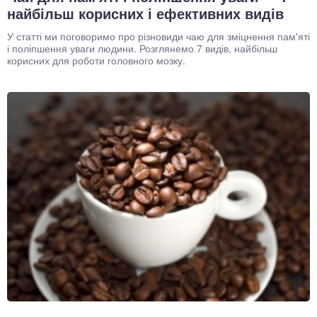
найбільш корисних і ефективних видів
У статті ми поговоримо про різновиди чаю для зміцнення пам'яті
і поліпшення уваги людини. Розглянемо 7 видів, найбільш
корисних для роботи головного мозку.