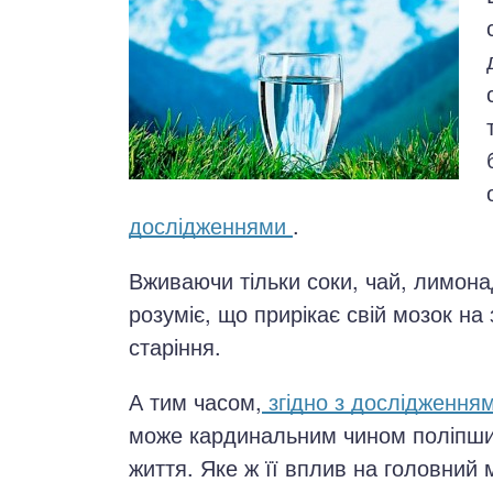
окринна система
нна система
ки, суглоби, м'язи
дослідженнями
.
Вживаючи тільки соки, чай, лимонад
розуміє, що прирікає свій мозок на
старіння.
А тим часом,
згідно з дослідження
може кардинальним чином поліпшит
життя. Яке ж її вплив на головний