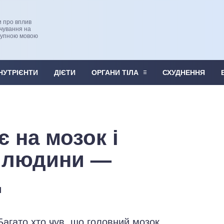
и про вплив
рчування на
тупною мовою
НУТРІЄНТИ
ДІЄТИ
ОРГАНИ ТІЛА
СХУДНЕННЯ
 на мозок і
н людини —
д
Багато хто чув, що головний мозок