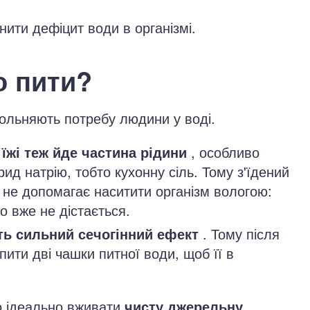
нити дефіцит води в організмі.
о пити?
вольняють потребу людини у воді.
їжі теж йде частина рідини
, особливо
рид натрію, тобто кухонну сіль. Тому з'їдений
к не допомагає наситити організм вологою:
го вже не дістається.
ть сильний сечогінний ефект
. Тому після
пити дві чашки питної води, щоб її в
о ідеально вживати
чисту джерельну,