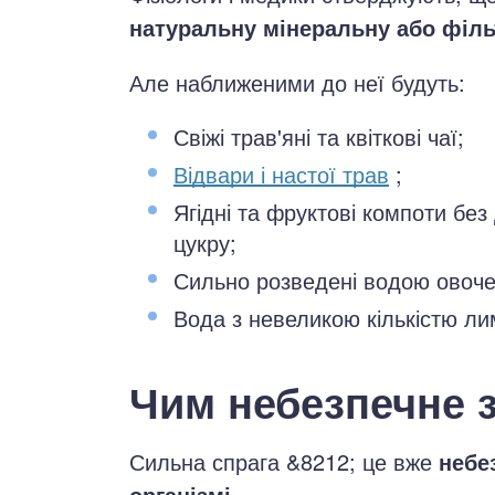
натуральну мінеральну або філ
Але наближеними до неї будуть:
Свіжі трав'яні та квіткові чаї;
Відвари і настої трав
;
Ягідні та фруктові компоти бе
цукру;
Сильно розведені водою овочев
Вода з невеликою кількістю ли
Чим небезпечне 
Сильна спрага &8212; це вже
небе
організмі.