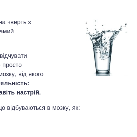
на чверть з
самий
відчувати
е просто
мозку, від якого
яльність:
авіть настрій.
о відбуваються в мозку, як: