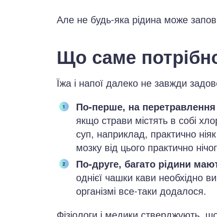
Але не будь-яка рідина може запов
Що саме потрібн
Їжа і напої далеко не завжди задо
По-перше, на перетравлення 
якщо страви містять в собі хло
суп, наприклад, практично нія
мозку від цього практично нічо
По-друге, багато рідини маю
однієї чашки кави необхідно ви
організмі все-таки додалося.
Фізіологи і медики стверджують, щ