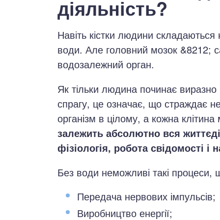
діяльність?
Навіть кістки людини складаються 
води. Але головний мозок &8212; 
водозалежний орган.
Як тільки людина починає виразно 
спрагу, це означає, що страждає н
організм в цілому, а кожна клітина 
залежить абсолютно вся життєді
фізіологія, робота свідомості і н
Без води неможливі такі процеси, щ
Передача нервових імпульсів;
Виробництво енергії;