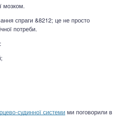
ї мозком.
ання спраги &8212; це не просто
ічної потреби.
:
;
ерцево-судинної системи
ми поговорили в