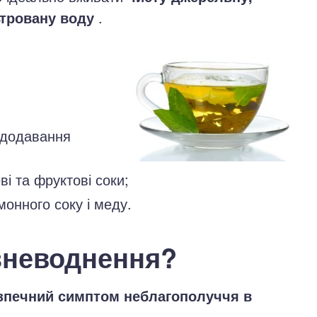
ьтровану воду
.
з додавання
і та фруктові соки;
монного соку і меду.
зневоднення?
зпечний симптом неблагополуччя в