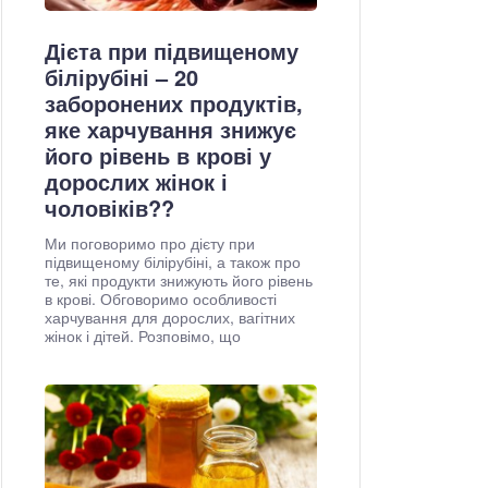
Дієта при підвищеному
білірубіні – 20
заборонених продуктів,
яке харчування знижує
його рівень в крові у
дорослих жінок і
чоловіків??
Ми поговоримо про дієту при
підвищеному білірубіні, а також про
те, які продукти знижують його рівень
в крові. Обговоримо особливості
харчування для дорослих, вагітних
жінок і дітей. Розповімо, що