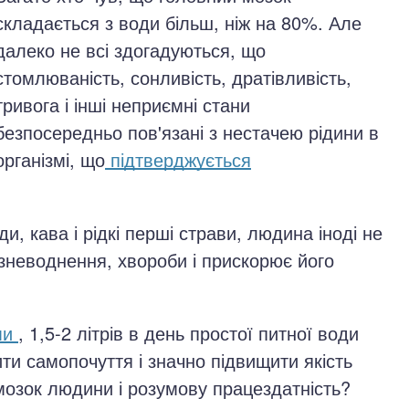
складається з води більш, ніж на 80%. Але
далеко не всі здогадуються, що
стомлюваність, сонливість, дратівливість,
тривога і інші неприємні стани
безпосередньо пов'язані з нестачею рідини в
організмі, що
підтверджується
и, кава і рідкі перші страви, людина іноді не
 зневоднення, хвороби і прискорює його
ми
, 1,5-2 літрів в день простої питної води
и самопочуття і значно підвищити якість
 мозок людини і розумову працездатність?