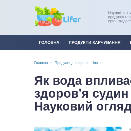
Наукові факт
продуктів ха
організм дос
це
ширення / звуження судин
ини
пам'яті, енергії, уваги
ГОЛОВНА
ПРОДУКТИ ХАРЧУВАННЯ
в
настрою, від депресії і
есу
Головна
Продукти для органів тіла
фа
Як вода впливає
ок
здоров'я суди
інка
Науковий огля
ани ШКТ
ова система