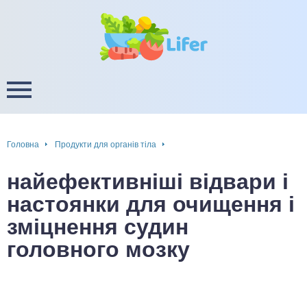
це
ширення / звуження судин
ини
пам'яті, енергії, уваги
в
настрою, від депресії і
есу
Головна
Продукти для органів тіла
фа
найефективніші відвари і
ок
настоянки для очищення і
зміцнення судин
інка
головного мозку
ани ШКТ
ова система