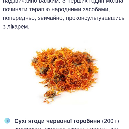
надзвичайно важким. З перших годин можна
починати терапію народними засобами,
попередньо, звичайно, проконсультувавшись
з лікарем.
Сухі ягоди червоної горобини
(200 г)
заливають півлітра окропу і варять дві