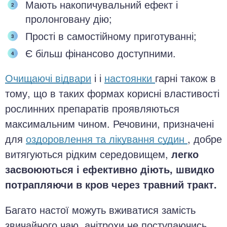
Мають накопичувальний ефект і
пролонговану дію;
Прості в самостійному приготуванні;
Є більш фінансово доступними.
Очищаючі відвари
і і
настоянки
гарні також в
тому, що в таких формах корисні властивості
рослинних препаратів проявляються
максимальним чином. Речовини, призначені
для
оздоровлення та лікування судин
, добре
витягуються рідким середовищем,
легко
засвоюються і ефективно діють, швидко
потрапляючи в кров через травний тракт.
Багато настої можуть вживатися замість
звичайного чаю, анітрохи не поступаючись