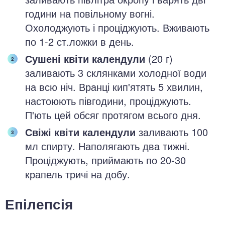
години на повільному вогні.
Охолоджують і проціджують. Вживають
по 1-2 ст.ложки в день.
Сушені квіти календули
(20 г)
заливають 3 склянками холодної води
на всю ніч. Вранці кип'ятять 5 хвилин,
настоюють півгодини, проціджують.
П'ють цей обсяг протягом всього дня.
Свіжі квіти календули
заливають 100
мл спирту. Наполягають два тижні.
Проціджують, приймають по 20-30
крапель тричі на добу.
Епілепсія