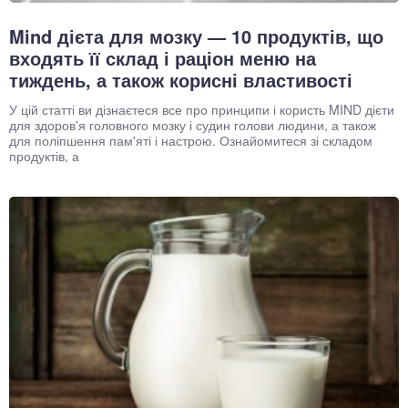
Mind дієта для мозку — 10 продуктів, що
входять її склад і раціон меню на
тиждень, а також корисні властивості
У цій статті ви дізнаєтеся все про принципи і користь MIND дієти
для здоров'я головного мозку і судин голови людини, а також
для поліпшення пам'яті і настрою. Ознайомитеся зі складом
продуктів, а