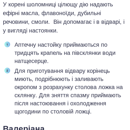
У корені шоломниці цілющу дію надають
ефірні масла, флавоноїди, дубильні
речовини, смоли. Він допомагає і в відварі, і
у вигляді настоянки.
Аптечну настойку приймаються по
тридцять крапель на півсклянки води
натщесерце.
Для приготування відвару корінець
миють, подрібнюють і заливають
окропом з розрахунку столова ложка на
склянку. Для зняття спазму приймають
після настоювання і охолодження
щогодини по столовій ложці.
Валеріана