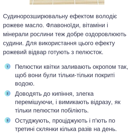
Судинорозширювальну ефектом володіє
рожеве масло. Флавоноїди, вітаміни і
мінерали рослини теж добре оздоровлюють
судини. Для використання цього ефекту
рожевий відвар готують з пелюсток.
Пелюстки квітки заливають окропом так,
щоб вони були тільки-тільки покриті
водою.
Доводять до кипіння, злегка
перемішуючи, і вимикають відразу, як
тільки пелюстки побіліють.
Остуджують, проціджують і п'ють по
третині склянки кілька разів на день.