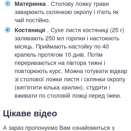
Материнка
. Столову ложку трави
заварюють склянкою окропу і п'ють як
чай постійно.
Костяниця
. Сухе листя костяниці (25 г)
заливають 250 мл горілки і настоюють
місяць. Приймають настойку по 40
крапель протягом 10 днів. Потім
перериваються на півтора тижні і
повторюють курс. Можна готувати відвар
зі столової ложки листя і склянки окропу
(кип'ятити кілька хвилин), студити і
вживати по столовій ложці перед їжею.
Цікаве відео
А зараз пропонуємо Вам ознайомиться з