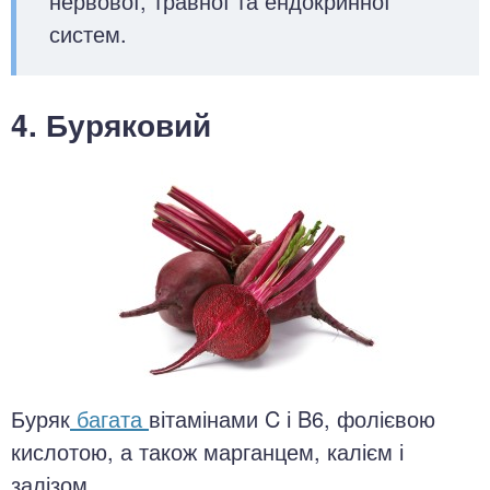
нервової, травної та ендокринної
систем.
4. Буряковий
Буряк
багата
вітамінами C і B6, фолієвою
кислотою, а також марганцем, калієм і
залізом.