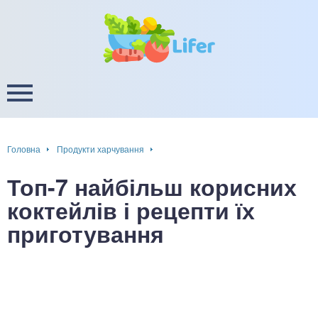
це
ширення / звуження судин
ини
пам'яті, енергії, уваги
в
настрою, від депресії і
есу
Головна
Продукти харчування
фа
Топ-7 найбільш корисних
ок
коктейлів і рецепти їх
приготування
інка
ани ШКТ
ова система