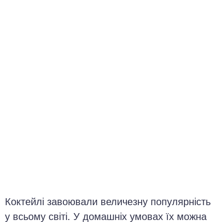
окринна система
нна система
ки, суглоби, м'язи
Коктейлі завоювали величезну популярність
у всьому світі. У домашніх умовах їх можна