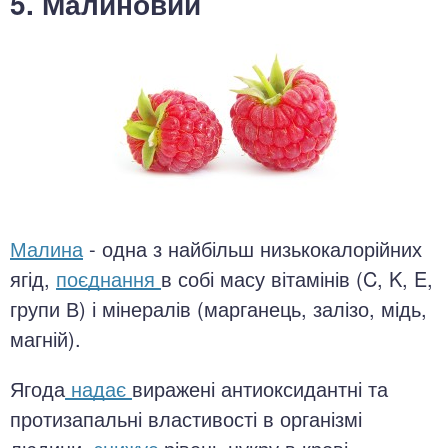
5. Малиновий
Малина
- одна з найбільш низькокалорійних
ягід,
поєднання
в собі масу вітамінів (C, K, E,
групи В) і мінералів (марганець, залізо, мідь,
магній).
Ягода
надає
виражені антиоксидантні та
протизапальні властивості в організмі