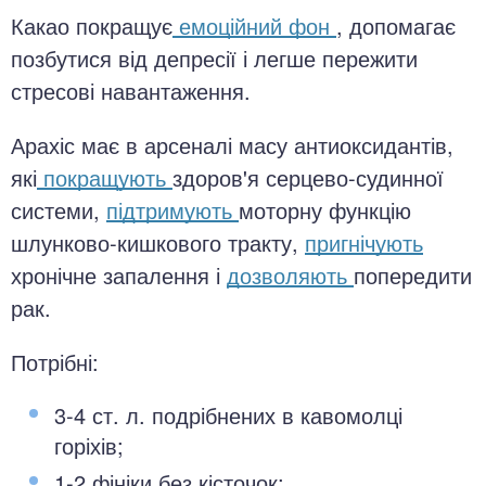
Какао покращує
емоційний фон
, допомагає
позбутися від депресії і легше пережити
стресові навантаження.
Арахіс має в арсеналі масу антиоксидантів,
які
покращують
здоров'я серцево-судинної
системи,
підтримують
моторну функцію
шлунково-кишкового тракту,
пригнічують
хронічне запалення і
дозволяють
попередити
рак.
Потрібні:
3-4 ст. л. подрібнених в кавомолці
горіхів;
1-2 фініки без кісточок;