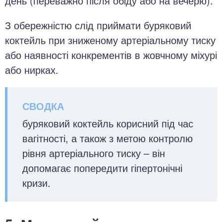
день (переважно після обіду або на вечерю).
З обережністю слід приймати буряковий
коктейль при зниженому артеріальному тиску
або наявності конкрементів в жовчному міхурі
або нирках.
буряковий коктейль корисний під час
вагітності, а також з метою контролю
рівня артеріального тиску – він
допомагає попередити гіпертонічні
кризи.