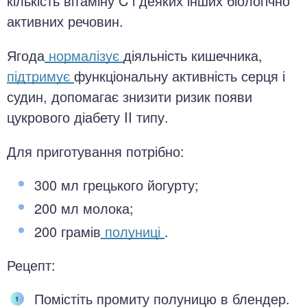
кількість вітаміну C і деяких інших біологічно
активних речовин.
Ягода
нормалізує
діяльність кишечника,
підтримує
функціональну активність серця і
судин, допомагає знизити ризик появи
цукрового діабету II типу.
Для приготування потрібно:
300 мл грецького йогурту;
200 мл молока;
200 грамів
полуниці
.
Рецепт:
Помістіть промиту полуницю в блендер.