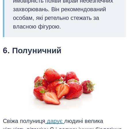
ймовірність появи вкрай небезпечних
захворювань. Він рекомендований
особам, які ретельно стежать за
власною фігурою.
6. Полуничний
Свіжа полуниця
дарує
людині велика