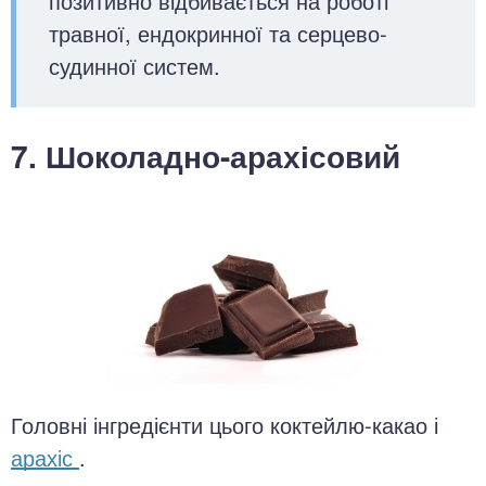
позитивно відбивається на роботі
травної, ендокринної та серцево-
судинної систем.
7. Шоколадно-арахісовий
Головні інгредієнти цього коктейлю-какао і
арахіс
.