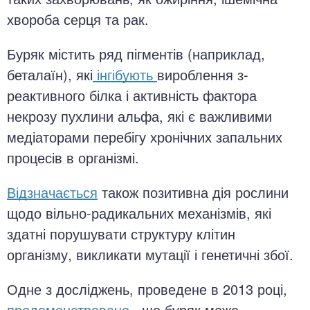
хвороба серця та рак.
Буряк містить ряд пігментів (наприклад,
беталаїн), які
інгібують
вироблення з-
реактивного білка і активність фактора
некрозу пухлини альфа, які є важливими
медіаторами перебігу хронічних запальних
процесів в організмі.
Відзначається
також позитивна дія рослини
щодо вільно-радикальних механізмів, які
здатні порушувати структуру клітин
організму, викликати мутації і генетичні збої.
Одне з досліджень, проведене в 2013 році,
продемонстровано
, що буряк може