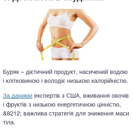
Буряк – дієтичний продукт, насичений водою
і клітковиною і володіє низькою калорійністю.
За даними
експертів з США, вживання овочів
і фруктів з низькою енергетичною цінністю,
&8212; важлива стратегія для зниження маси
тіла.