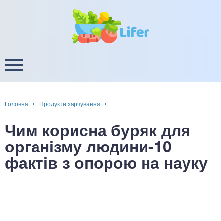
це
ширення / звуження судин
ини
пам'яті, енергії, уваги
в
настрою, від депресії і
есу
Головна
Продукти харчування
фа
Чим корисна буряк для
ок
організму людини-10
фактів з опорою на науку
інка
ани ШКТ
ова система