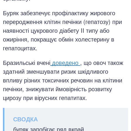
Буряк забезпечує профілактику жирового
переродження клітин печінки (гепатозу) при
наявності цукрового діабету II типу або
ожиріння, покращує обмін холестерину в
гепатоцитах.
Бразильські вчені
доведено
, що овоч також
здатний зменшувати ризик шкідливого
впливу різних токсичних речовин на клітини
печінки, знижувати ймовірність розвитку
цирозу при вірусних гепатитах.
буряк запобігає ряд вкрай