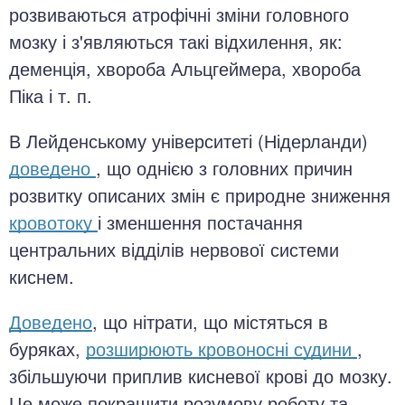
розвиваються атрофічні зміни головного
мозку і з'являються такі відхилення, як:
деменція, хвороба Альцгеймера, хвороба
Піка і т. п.
В Лейденському університеті (Нідерланди)
доведено
, що однією з головних причин
розвитку описаних змін є природне зниження
кровотоку
і зменшення постачання
центральних відділів нервової системи
киснем.
Доведено
, що нітрати, що містяться в
буряках,
розширюють кровоносні судини
,
збільшуючи приплив кисневої крові до мозку.
Це може покращити розумову роботу та