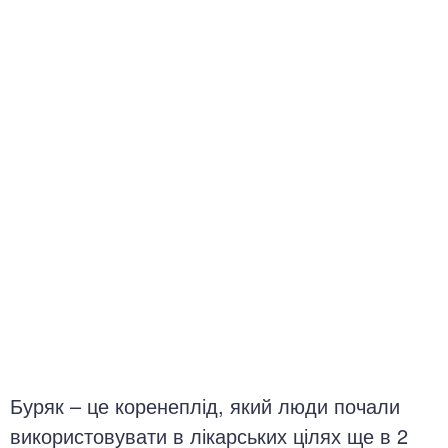
окринна система
нна система
ки, суглоби, м'язи
Буряк – це коренеплід, який люди почали
використовувати в лікарських цілях ще в 2