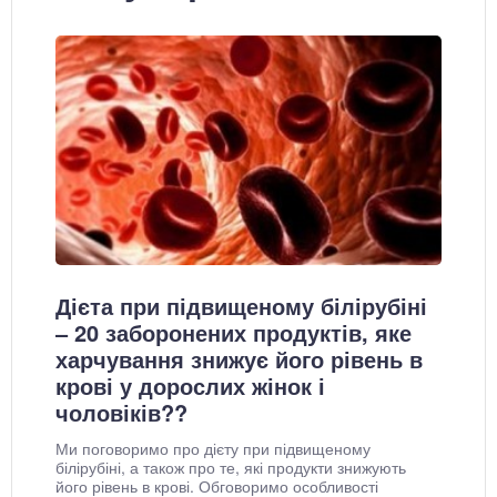
Дієта при підвищеному білірубіні
– 20 заборонених продуктів, яке
харчування знижує його рівень в
крові у дорослих жінок і
чоловіків??
Ми поговоримо про дієту при підвищеному
білірубіні, а також про те, які продукти знижують
його рівень в крові. Обговоримо особливості