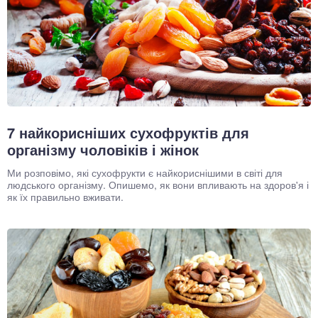
окринна система
нна система
ки, суглоби, м'язи
7 найкорисніших сухофруктів для
організму чоловіків і жінок
Ми розповімо, які сухофрукти є найкориснішими в світі для
людського організму. Опишемо, як вони впливають на здоров'я і
як їх правильно вживати.