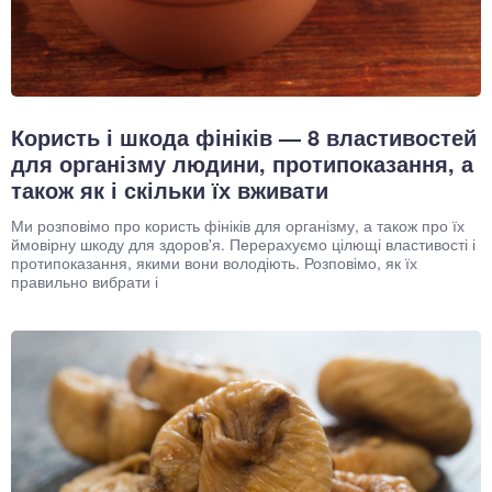
Користь і шкода фініків — 8 властивостей
для організму людини, протипоказання, а
також як і скільки їх вживати
Ми розповімо про користь фініків для організму, а також про їх
ймовірну шкоду для здоров'я. Перерахуємо цілющі властивості і
протипоказання, якими вони володіють. Розповімо, як їх
правильно вибрати і