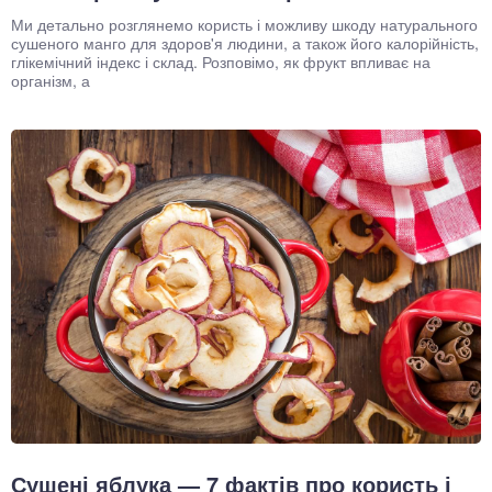
Ми детально розглянемо користь і можливу шкоду натурального
сушеного манго для здоров'я людини, а також його калорійність,
глікемічний індекс і склад. Розповімо, як фрукт впливає на
організм, а
Сушені яблука — 7 фактів про користь і