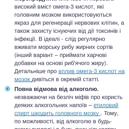
високий вміст омега-3 кислот, які
головним мозком використовуються
якраз для регенерації нервових клітин, а
також захисту існуючих від дії токсинів і
інфекції. В ідеалі - слід регулярно
вживати морську рибу жирних сортів
(інший варіант – приймати харчові
добавки на основі риб'ячого жиру).
Детальніше про
вплив омега-3 кислот на
мозок
дивіться в окремій статті.
Повна відмова від алкоголю.
незважаючи на безліч міфів про користь
деяких алкогольних напоїв –
етиловий
спирт шкодить головного мозку
. Тому,
по можливості, від алкоголю в будь-
якому вигляді і в будь-яких кількостях