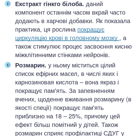
Екстракт гінкго білоба.
даний
компонент останнім часом вкрай часто
додають в харчові добавки. Як показала
практика, ця рослина
покращує
циркуляцію крові в головному мозку
, а
також стимулює процес засвоєння кисню
міжклітинними стінками нейронів.
Розмарин.
у ньому міститься цілий
список ефірних масел, в числі яких і
карнозиновая кислота – вона якраз і
покращує пам'ять. За запевненням
вчених, щоденне вживання розмарину (в
якості спеції) покращує пам'ять
приблизно на 18 – 25%, причому цей
ефект більш помітний у дітей. Також
розмарин сприяє профілактиці СДУГ у