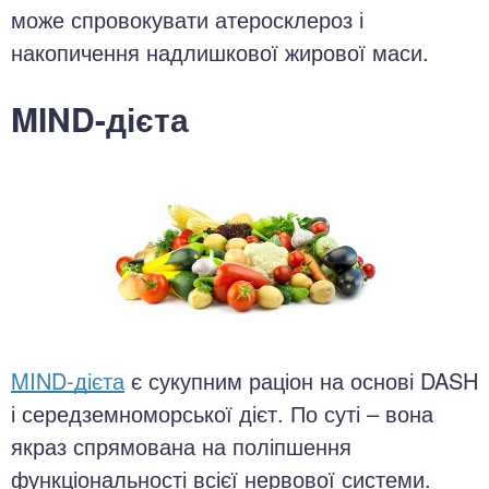
може спровокувати атеросклероз і
накопичення надлишкової жирової маси.
MIND-дієта
MIND-дієта
є сукупним раціон на основі DASH
і середземноморської дієт. По суті – вона
якраз спрямована на поліпшення
функціональності всієї нервової системи.