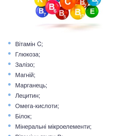
Вітамін C;
Глюкоза;
Залізо;
Магній;
Марганець;
Лецитин;
Омега-кислоти;
Білок;
Мінеральні мікроелементи;