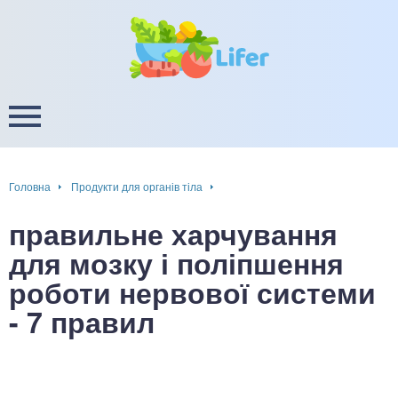
це
ширення / звуження судин
ини
пам'яті, енергії, уваги
в
настрою, від депресії і
есу
Головна
Продукти для органів тіла
фа
правильне харчування
ок
для мозку і поліпшення
роботи нервової системи
інка
- 7 правил
ани ШКТ
ова система