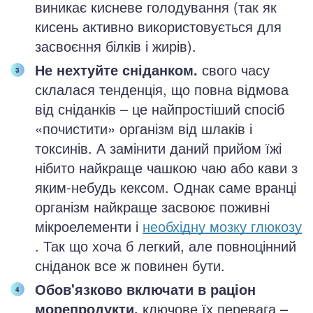
виникає кисневе голодування (так як
кисень активно використовується для
засвоєння білків і жирів).
Не нехтуйте сніданком.
свого часу
склалася тенденція, що повна відмова
від сніданків – це найпростіший спосіб
«почистити» організм від шлаків і
токсинів. А замінити даний прийом їжі
нібито найкраще чашкою чаю або кави з
яким-небудь кексом. Однак саме вранці
організм найкраще засвоює поживні
мікроелементи і
необхідну мозку глюкозу
. Так що хоча б легкий, але повноцінний
сніданок все ж повинен бути.
Обов'язково включати в раціон
морепродукти.
ключове їх перевага –