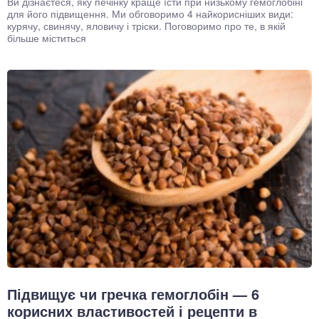
Ви дізнаєтеся, яку печінку краще їсти при низькому гемоглобіні
для його підвищення. Ми обговоримо 4 найкорисніших види:
курячу, свинячу, яловичу і тріски. Поговоримо про те, в якій
більше міститься
Підвищує чи гречка гемоглобін — 6
корисних властивостей і рецепти в