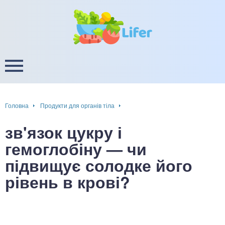
це
ширення / звуження судин
ини
пам'яті, енергії, уваги
в
настрою, від депресії і
есу
Головна
Продукти для органів тіла
фа
зв'язок цукру і
ок
гемоглобіну — чи
підвищує солодке його
інка
рівень в крові?
ани ШКТ
ова система