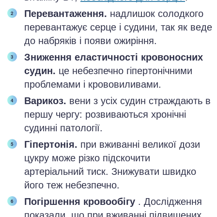
Перевантаження.
надлишок солодкого
перевантажує серце і судини, так як веде
до набряків і появи ожиріння.
Зниження еластичності кровоносних
судин.
це небезпечно гіпертонічними
проблемами і крововиливами.
Варикоз.
вени з усіх судин страждають в
першу чергу: розвиваються хронічні
судинні патології.
Гіпертонія.
при вживанні великої дози
цукру може різко підскочити
артеріальний тиск. Знижувати швидко
його теж небезпечно.
Погіршення кровообігу
. Дослідження
показали, що при вживанні підвищених