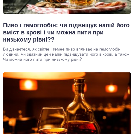
Пиво і гемоглобін: чи підвищує напій його
вміст в крові і чи можна пити при
низькому рівні??
Ви дізнаєтеся, як світле і темне пиво впливає на гемоглобін
людини. Чи здатний цей напій підвищувати його в крові, а також
Чи можна його пити при низькому рівні?