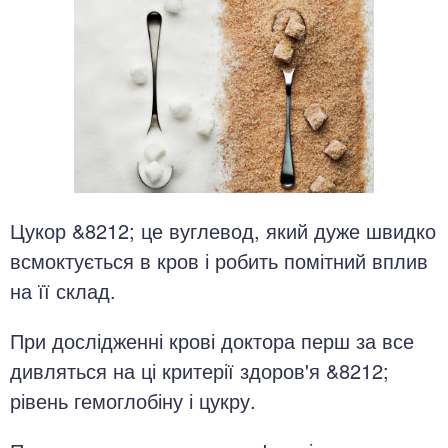
Цукор &8212; це вуглевод, який дуже швидко
всмоктується в кров і робить помітний вплив
на її склад.
При дослідженні крові доктора перш за все
дивляться на ці критерії здоров'я &8212;
рівень гемоглобіну і цукру.