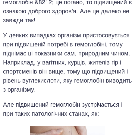
гемоглобін &8212; це погано, то підвищений є
ознакою доброго здоров'я. Але це далеко не
завжди так!
У деяких випадках організм пристосовується
при підвищеній потребі в гемоглобіні, тому
піднімає ці показники сам, природним чином.
Наприклад, у вагітних, курців, жителів гір і
спортсменів він вище, тому що підвищений і
рівень вуглекислоти, яку гемоглобін виводить
з організму.
Але підвищений гемоглобін зустрічається і
при таких патологічних станах, як: