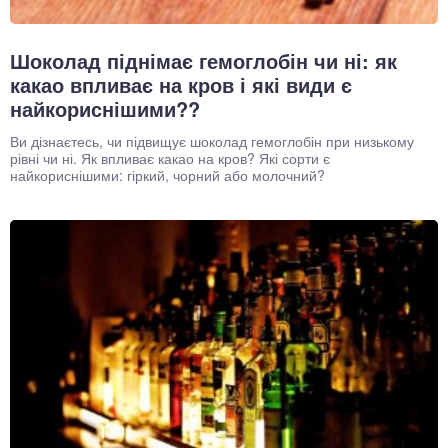
Шоколад піднімає гемоглобін чи ні: як
какао впливає на кров і які види є
найкориснішими??
Ви дізнаєтесь, чи підвищує шоколад гемоглобін при низькому
рівні чи ні. Як впливає какао на кров? Які сорти є
найкориснішими: гіркий, чорний або молочний?