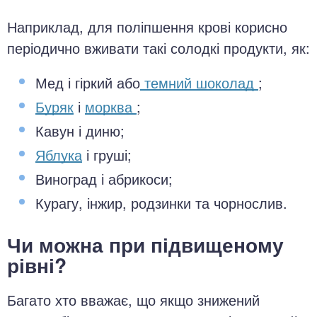
Наприклад, для поліпшення крові корисно
періодично вживати такі солодкі продукти, як:
Мед і гіркий або
темний шоколад
;
Буряк
і
морква
;
Кавун і диню;
Яблука
і груші;
Виноград і абрикоси;
Курагу, інжир, родзинки та чорнослив.
Чи можна при підвищеному
рівні?
Багато хто вважає, що якщо знижений