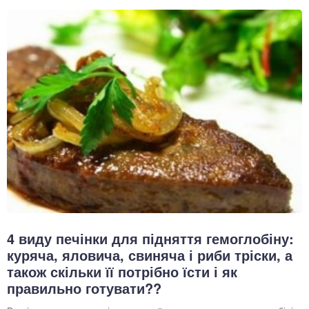
4 виду печінки для підняття гемоглобіну:
куряча, яловича, свиняча і риби тріски, а
також скільки її потрібно їсти і як
правильно готувати??