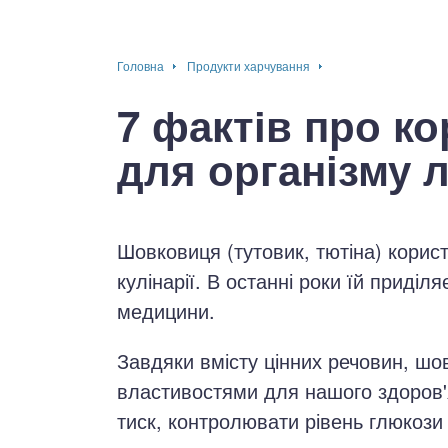
окринна система
Головна
Продукти харчування
нна система
7 фактів про к
ки, суглоби, м'язи
для організму 
Шовковиця (тутовик, тютіна) корис
кулінарії. В останні роки їй приділ
медицини.
Завдяки вмісту цінних речовин, шо
властивостями для нашого здоров'
тиск, контролювати рівень глюкози 