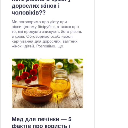
дорослих жінок і
чоловіків??
Ми поговоримо про дієту при
підвищеному білірубіні, а також про
те, які продукти знижують його рівень
в крові. Обговоримо особливості
харчування для дорослих, вагітних
жінок і дітей. Розповімо, що
Мед для печінки — 5
фактів про користь і