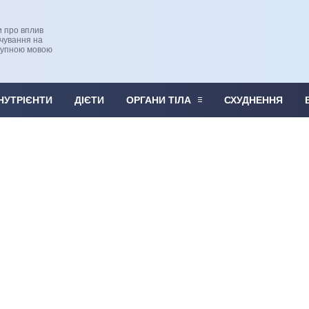
и про вплив
рчування на
тупною мовою
НУТРІЄНТИ
ДІЄТИ
ОРГАНИ ТІЛА
СХУДНЕННЯ