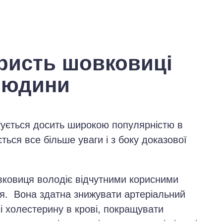
ористь шовковиці
людини
тується досить широкою популярністю в
яється все більше уваги і з боку доказової
вковиця володіє відчутними корисними
я. Вона здатна знижувати артеріальний
і холестерину в крові, покращувати