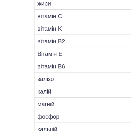
жири
вітамін С
вітамін K
вітамін В2
Вітамін Е
вітамін В6
залізо
калій
магній
фосфор
кальцій