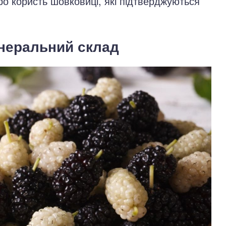
ро користь шовковиці, які підтверджуються
інеральний склад