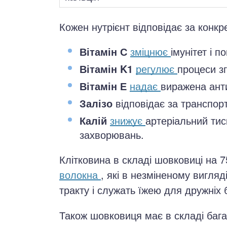
Кожен нутрієнт відповідає за конкре
Вітамін С
зміцнює
імунітет і 
Вітамін K1
регулює
процеси зг
Вітамін Е
надає
виражена ант
Залізо
відповідає за транспор
Калій
знижує
артеріальний тис
захворювань.
Клітковина в складі шовковиці на
волокна
, які в незміненому вигляд
тракту і служать їжею для дружніх 
Також шовковиця має в складі баг