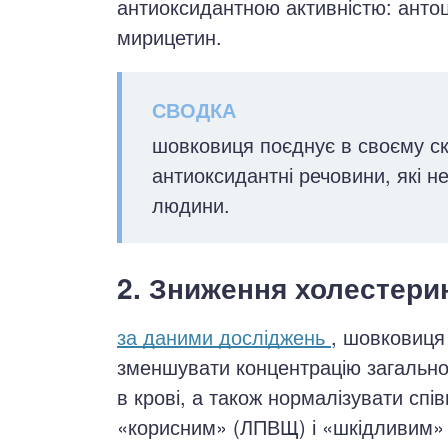
антиоксидантною активністю: антоці
мирицетин.
шовковиця поєднує в своєму скл
антиоксидантні речовини, які н
людини.
2. Зниження холестерин
за даними досліджень
, шовковиця
зменшувати концентрацію загально
в крові, а також нормалізувати спі
«корисним» (ЛПВЩ) і «шкідливим