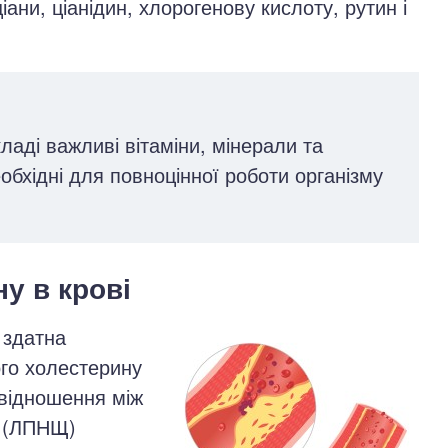
ани, ціанідин, хлорогенову кислоту, рутин і
аді важливі вітаміни, мінерали та
еобхідні для повноцінної роботи організму
у в крові
 здатна
го холестерину
ввідношення між
» (ЛПНЩ)