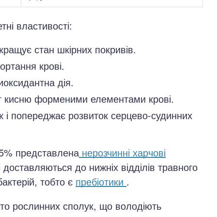
тні властивості:
покращує стан шкірних покривів.
ортання крові.
иоксидантна дія.
т кисню форменими елементами крові.
к і попереджає розвиток серцево-судинних
 75% представлена
нерозчинні харчові
і доставляються до нижніх відділів травного
бактерій, тобто є
пребіотики
.
ато рослинних сполук, що володіють