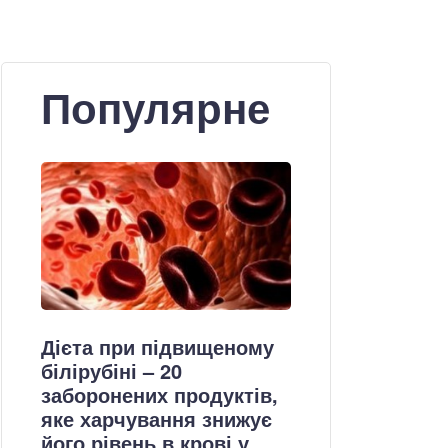
Популярне
Дієта при підвищеному
білірубіні – 20
заборонених продуктів,
яке харчування знижує
його рівень в крові у