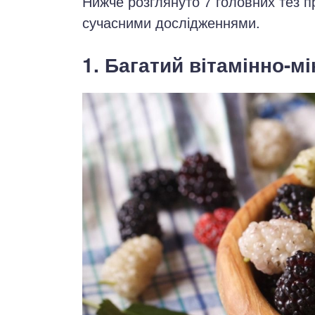
Нижче розглянуто 7 головних тез п
сучасними дослідженнями.
1. Багатий вітамінно-м