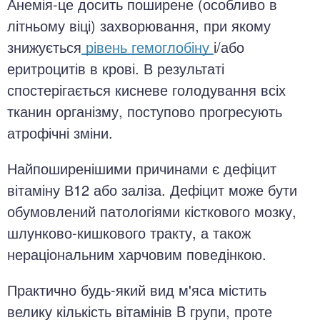
Анемія-це досить поширене (особливо в
літньому віці) захворювання, при якому
знижується
рівень гемоглобіну
і/або
еритроцитів в крові. В результаті
спостерігається кисневе голодування всіх
тканин організму, поступово прогресують
атрофічні зміни.
Найпоширенішими причинами є дефіцит
вітаміну В12 або заліза. Дефіцит може бути
обумовлений патологіями кісткового мозку,
шлунково-кишкового тракту, а також
нераціональним харчовим поведінкою.
Практично будь-який вид м'яса містить
велику кількість вітамінів B групи, проте