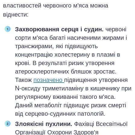
властивостей червоного м'яса можна
віднести:
Захворювання серця і судин.
червоні
сорти м'яса багаті насиченими жирами і
трансжирами, які підвищують
концентрацію холестерину в плазмі в
крові. В результаті ризик утворення
атеросклеротичних бляшок зростає.
Також
позначено
підвищення утворення
N-оксиду триметиламіну в кишечнику при
регулярному вживанні такого м'яса.
Даний метаболіт підвищує ризик смерті
від серцево-судинних патологій.
Злоякісні пухлини.
Фахівці Всесвітньої
Організації Охорони Здоров'я