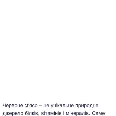
окринна система
нна система
ки, суглоби, м'язи
Червоне м'ясо – це унікальне природне
джерело білків, вітамінів і мінералів. Саме