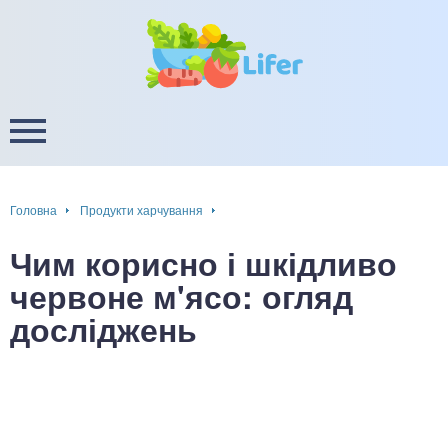
це
ширення / звуження судин
ини
пам'яті, енергії, уваги
в
настрою, від депресії і
есу
Головна
Продукти харчування
фа
Чим корисно і шкідливо
ок
червоне м'ясо: огляд
досліджень
інка
ани ШКТ
ова система