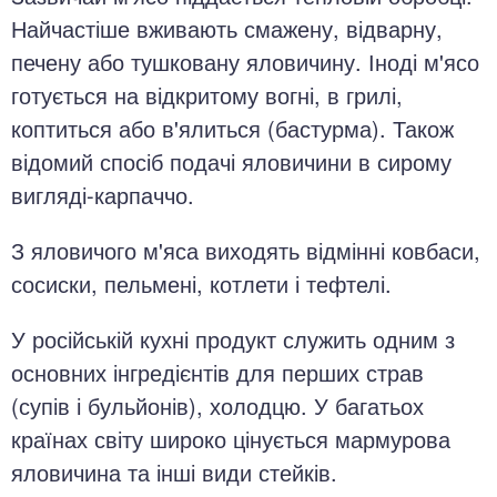
Найчастіше вживають смажену, відварну,
печену або тушковану яловичину. Іноді м'ясо
готується на відкритому вогні, в грилі,
коптиться або в'ялиться (бастурма). Також
відомий спосіб подачі яловичини в сирому
вигляді-карпаччо.
З яловичого м'яса виходять відмінні ковбаси,
сосиски, пельмені, котлети і тефтелі.
У російській кухні продукт служить одним з
основних інгредієнтів для перших страв
(супів і бульйонів), холодцю. У багатьох
країнах світу широко цінується мармурова
яловичина та інші види стейків.