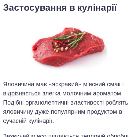
Застосування в кулінарії
Яловичина має «яскравий» м'ясний смак і
відрізняється злегка молочним ароматом.
Подібні органолептичні властивості роблять
яловичину дуже популярним продуктом в
сучасній кулінарії.
Зазвичай м'ясо піддається тепловій обробці.