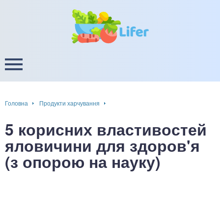
це
ширення / звуження судин
ини
пам'яті, енергії, уваги
в
настрою, від депресії і
есу
Головна
Продукти харчування
фа
5 корисних властивостей
ок
яловичини для здоров'я
(з опорою на науку)
інка
ани ШКТ
ова система