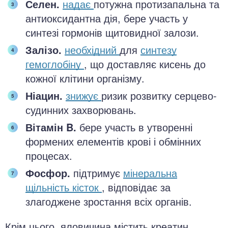
Селен.
надає
потужна протизапальна та
антиоксидантна дія, бере участь у
синтезі гормонів щитовидної залози.
Залізо.
необхідний
для
синтезу
гемоглобіну
, що доставляє кисень до
кожної клітини організму.
Ніацин.
знижує
ризик розвитку серцево-
судинних захворювань.
Вітамін B.
бере участь в утворенні
формених елементів крові і обмінних
процесах.
Фосфор.
підтримує
мінеральна
щільність кісток
, відповідає за
злагоджене зростання всіх органів.
Крім цього, яловичина містить креатин