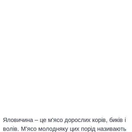
окринна система
нна система
ки, суглоби, м'язи
Яловичина – це м'ясо дорослих корів, биків і
волів. М'ясо молодняку цих порід називають