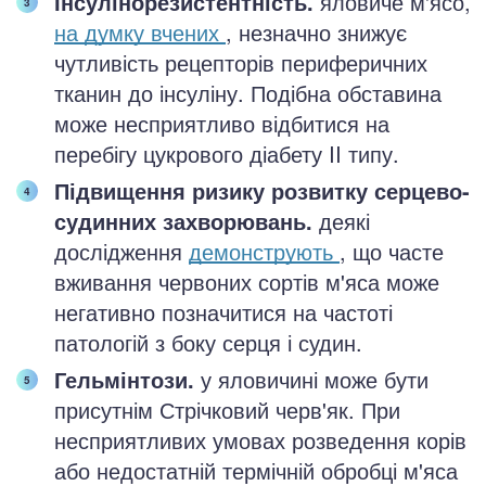
Інсулінорезистентність.
яловиче м'ясо,
на думку вчених
, незначно знижує
чутливість рецепторів периферичних
тканин до інсуліну. Подібна обставина
може несприятливо відбитися на
перебігу цукрового діабету II типу.
Підвищення ризику розвитку серцево-
судинних захворювань.
деякі
дослідження
демонструють
, що часте
вживання червоних сортів м'яса може
негативно позначитися на частоті
патологій з боку серця і судин.
Гельмінтози.
у яловичині може бути
присутнім Стрічковий черв'як. При
несприятливих умовах розведення корів
або недостатній термічній обробці м'яса