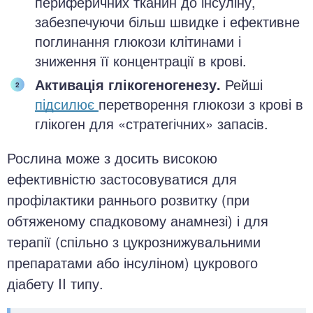
периферичних тканин до інсуліну,
забезпечуючи більш швидке і ефективне
поглинання глюкози клітинами і
зниження її концентрації в крові.
Активація глікогеногенезу.
Рейші
підсилює
перетворення глюкози з крові в
глікоген для «стратегічних» запасів.
Рослина може з досить високою
ефективністю застосовуватися для
профілактики раннього розвитку (при
обтяженому спадковому анамнезі) і для
терапії (спільно з цукрознижувальними
препаратами або інсуліном) цукрового
діабету II типу.