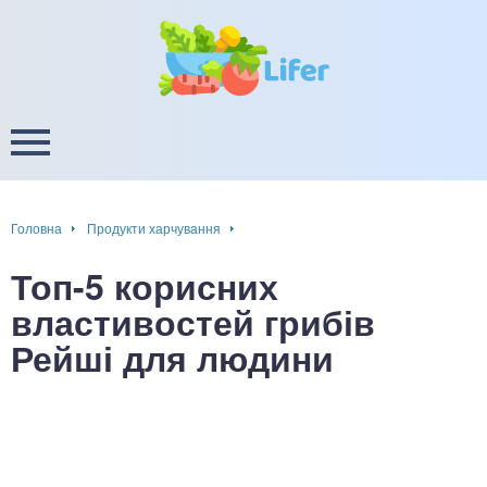
це
ширення / звуження судин
ини
пам'яті, енергії, уваги
в
настрою, від депресії і
есу
Головна
Продукти харчування
фа
Топ-5 корисних
ок
властивостей грибів
Рейші для людини
інка
ани ШКТ
ова система