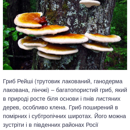
Гриб Рейші (трутовик лакований, ганодерма
лакована, лінчжі) – багатопористий гриб, який
в природі росте біля основи і пнів листяних
дерев, особливо клена. Гриб поширений в
помірних і субтропічних широтах. Його можна
зустріти і в південних районах Росії