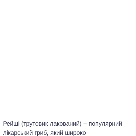
окринна система
нна система
ки, суглоби, м'язи
Рейші (трутовик лакований) – популярний
лікарський гриб, який широко