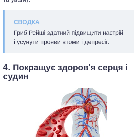
Гриб Рейші здатний підвищити настрій
і усунути прояви втоми і депресії.
4. Покращує здоров'я серця і
судин