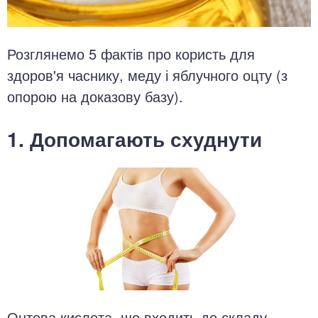
Розглянемо 5 фактів про користь для
здоров'я часнику, меду і яблучного оцту (з
опорою на доказову базу).
1. Допомагають схуднути
Оцтова кислота, що входить до складу