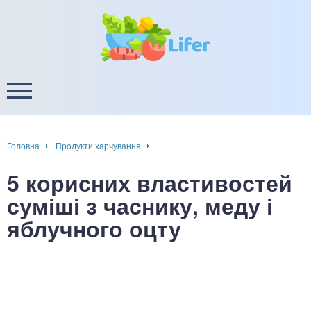
це
ширення / звуження судин
ини
пам'яті, енергії, уваги
в
настрою, від депресії і
есу
Головна
Продукти харчування
фа
5 корисних властивостей
ок
суміші з часнику, меду і
яблучного оцту
інка
ани ШКТ
ова система