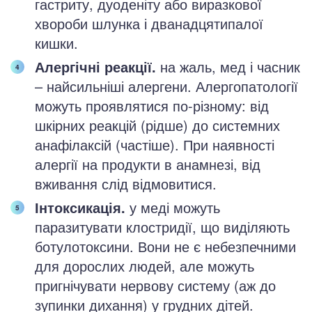
гастриту, дуоденіту або виразкової
хвороби шлунка і дванадцятипалої
кишки.
Алергічні реакції.
на жаль, мед і часник
– найсильніші алергени. Алергопатології
можуть проявлятися по-різному: від
шкірних реакцій (рідше) до системних
анафілаксій (частіше). При наявності
алергії на продукти в анамнезі, від
вживання слід відмовитися.
Інтоксикація.
у меді можуть
паразитувати клостридії, що виділяють
ботулотоксини. Вони не є небезпечними
для дорослих людей, але можуть
пригнічувати нервову систему (аж до
зупинки дихання) у грудних дітей.