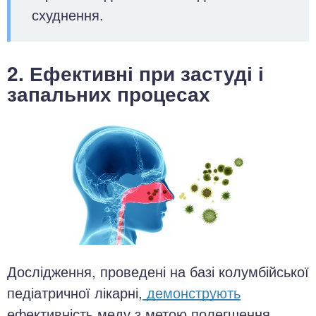
схуднення.
2. Ефективні при застуді і
запальних процесах
Дослідження, проведені на базі колумбійської
педіатричної лікарні,
демонструють
ефективність меду з метою полегшення