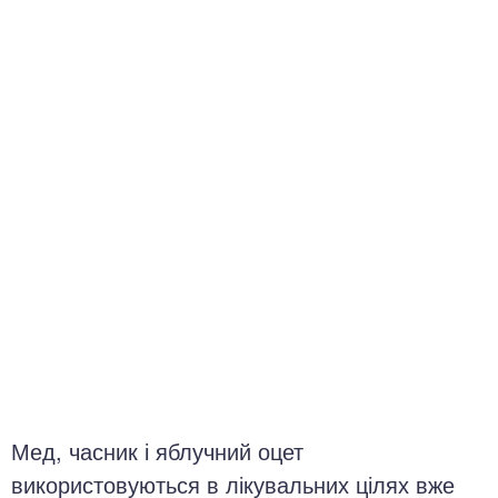
окринна система
нна система
ки, суглоби, м'язи
Мед, часник і яблучний оцет
використовуються в лікувальних цілях вже