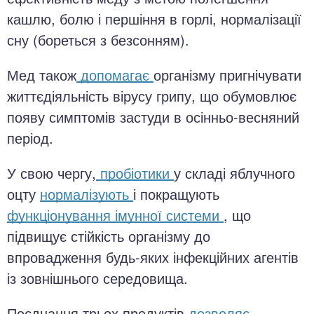
кашлю, болю і першіння в горлі, нормалізації
сну (бореться з безсонням).
Мед також
допомагає
організму пригнічувати
життєдіяльність вірусу грипу, що обумовлює
появу симптомів застуди в осінньо-весняний
період.
У свою чергу,
пробіотики
у складі яблучного
оцту
нормалізують
і покращують
функціонування імунної системи
, що
підвищує стійкість організму до
впровадження будь-яких інфекційних агентів
із зовнішнього середовища.
Поєднання трьох продуктів
дозволяє