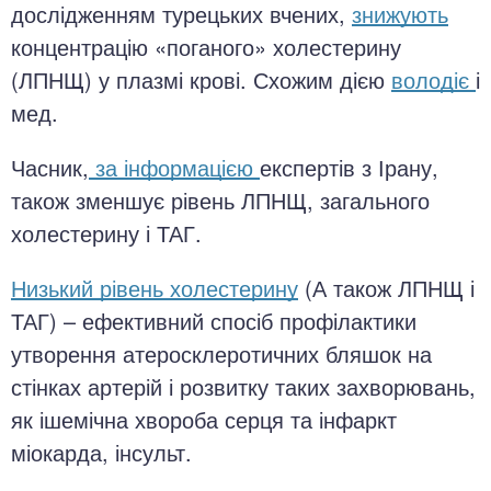
дослідженням турецьких вчених,
знижують
концентрацію «поганого» холестерину
(ЛПНЩ) у плазмі крові. Схожим дією
володіє
і
мед.
Часник,
за інформацією
експертів з Ірану,
також зменшує рівень ЛПНЩ, загального
холестерину і ТАГ.
Низький рівень холестерину
(А також ЛПНЩ і
ТАГ) – ефективний спосіб профілактики
утворення атеросклеротичних бляшок на
стінках артерій і розвитку таких захворювань,
як ішемічна хвороба серця та інфаркт
міокарда, інсульт.