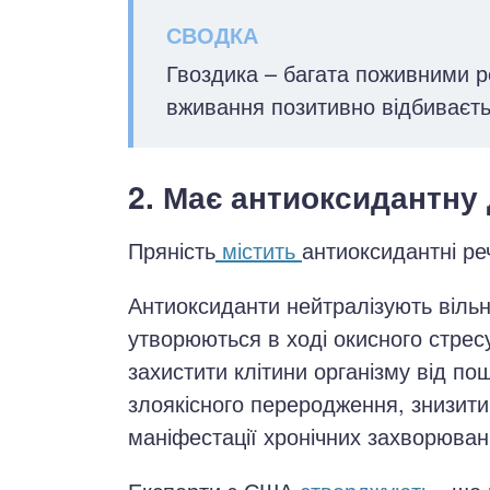
Гвоздика – багата поживними р
вживання позитивно відбиваєтьс
2. Має антиоксидантну
Пряність
містить
антиоксидантні ре
Антиоксиданти нейтралізують вільн
утворюються в ході окисного стрес
захистити клітини організму від по
злоякісного переродження, знизити
маніфестації хронічних захворюван