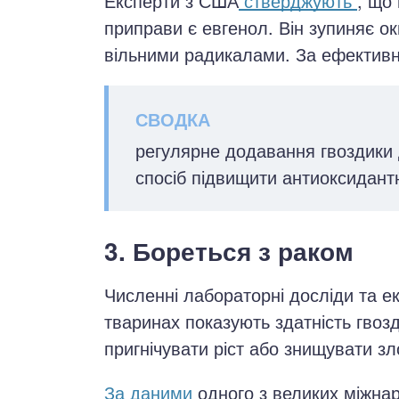
Експерти з США
стверджують
, що
приправи є евгенол. Він зупиняє 
вільними радикалами. За ефективні
регулярне додавання гвоздики 
спосіб підвищити антиоксидантн
3. Бореться з раком
Численні лабораторні досліди та е
тваринах показують здатність гвоз
пригнічувати ріст або знищувати зло
За даними
одного з великих міжна