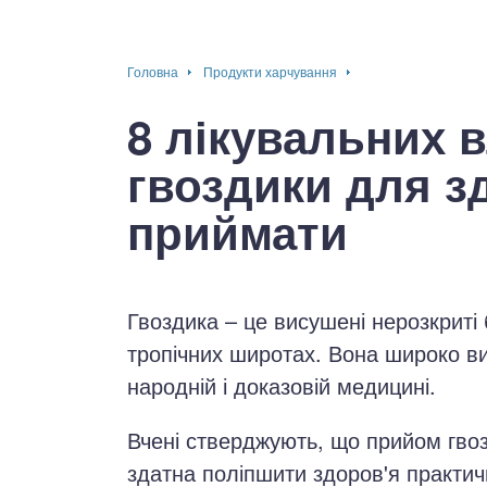
окринна система
Головна
Продукти харчування
нна система
8 лікувальних 
ки, суглоби, м'язи
гвоздики для здо
приймати
Гвоздика – це висушені нерозкриті
тропічних широтах. Вона широко вик
народній і доказовій медицині.
Вчені стверджують, що прийом гво
здатна поліпшити здоров'я практичн