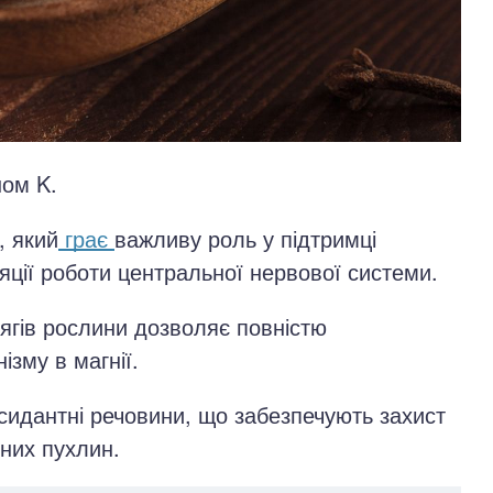
ном K.
, який
грає
важливу роль у підтримці
ляції роботи центральної нервової системи.
ягів рослини дозволяє повністю
зму в магнії.
ксидантні речовини, що забезпечують захист
сних пухлин.