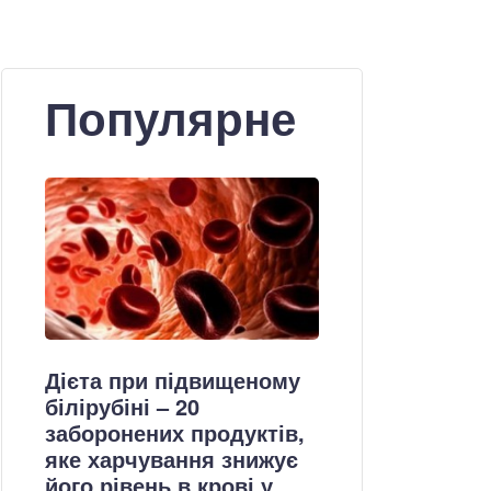
Популярне
Дієта при підвищеному
білірубіні – 20
заборонених продуктів,
яке харчування знижує
його рівень в крові у