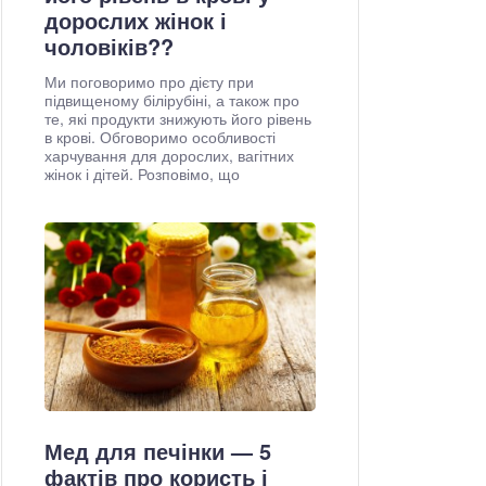
дорослих жінок і
чоловіків??
Ми поговоримо про дієту при
підвищеному білірубіні, а також про
те, які продукти знижують його рівень
в крові. Обговоримо особливості
харчування для дорослих, вагітних
жінок і дітей. Розповімо, що
Мед для печінки — 5
фактів про користь і