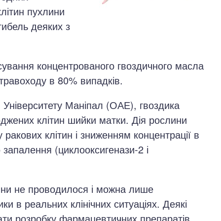
клітин пухлини
гибель деяких з
сування концентрованого гвоздичного масла
стравоходу в 80% випадків.
в Університету Маніпал (ОАЕ), гвоздика
оджених клітин шийки матки. Дія рослини
у ракових клітин і зниженням концентрації в
 запалення (циклооксигенази-2 і
ини не проводилося і можна лише
ки в реальних клінічних ситуаціях. Деякі
чати розробку фармацевтичних препаратів