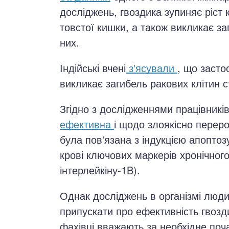
досліджень, гвоздика зупиняє ріст 
товстої кишки, а також викликає за
них.
Індійські вчені
з'ясували
, що засто
викликає загибель ракових клітин 
Згідно з дослідженнями працівникі
ефективна
і щодо злоякісно перер
була пов'язана з індукцією апоптоз
крові ключових маркерів хронічного
інтерлейкіну-1B).
Однак досліджень в організмі люд
припускати про ефективність гвозди
фахівці вважають за необхідне по