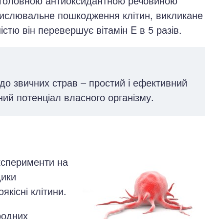
 головною антиоксидантною речовиною
окислювальне пошкодження клітин, викликане
стю він перевершує вітамін E в 5 разів.
до звичних страв – простий і ефективний
ий потенціал власного організму.
ксперименти на
дики
якісні клітини.
родних