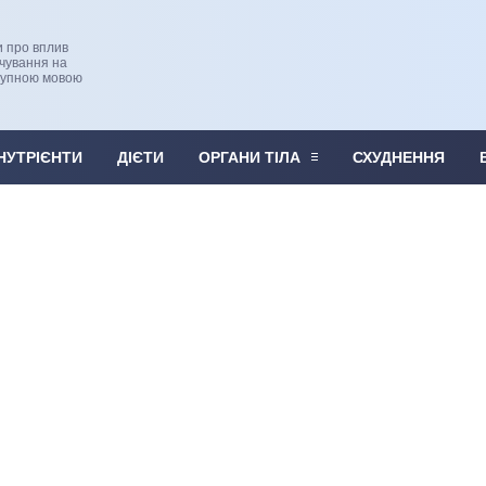
и про вплив
рчування на
тупною мовою
НУТРІЄНТИ
ДІЄТИ
ОРГАНИ ТІЛА
СХУДНЕННЯ