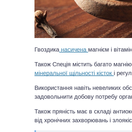
Гвоздика
насичена
магнієм і вітамі
Також Спеція містить багато магнію
мінеральної щільності кісток
і регу
Використання навіть невеликих обс
задовольнити добову потребу органі
Також пряність має в складі антио
від хронічних захворювань і злоякі