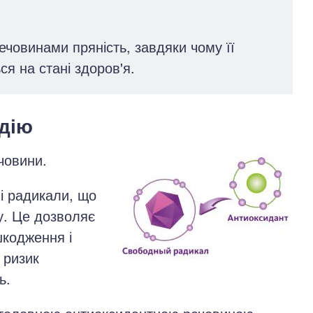
ечовинами пряність, завдяки чому її
я на стані здоров'я.
 дію
човини.
і радикали, що
у. Це дозволяє
шкодження і
 ризик
ь.