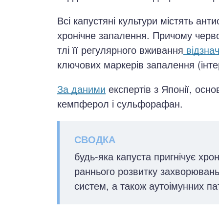
Всі капустяні культури містять анти
хронічне запалення. Причому черво
тлі її регулярного вживання
відзна
ключових маркерів запалення (інтерл
За даними
експертів з Японії, осн
кемпферол і сульфорафан.
будь-яка капуста пригнічує хро
раннього розвитку захворювань
систем, а також аутоімунних пат