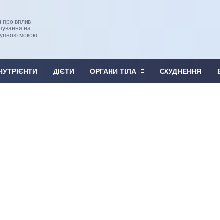
и про вплив
рчування на
тупною мовою
НУТРІЄНТИ
ДІЄТИ
ОРГАНИ ТІЛА
СХУДНЕННЯ