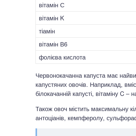
вітамін С
вітамін K
тіамін
вітамін В6
фолієва кислота
Червонокачанна капуста має найви
капустяних овочів. Наприклад, вміс
білокачанній капусті, вітаміну C – 
Також овоч містить максимальну кі
антоціанів, кемпферолу, сульфора