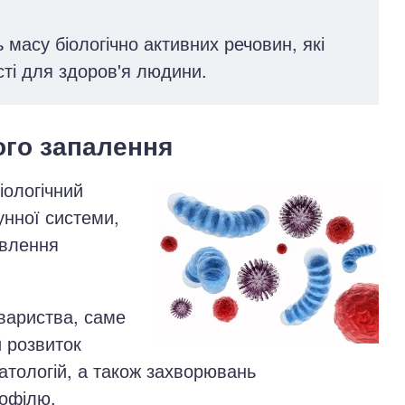
 масу біологічно активних речовин, які
сті для здоров'я людини.
ого запалення
іологічний
унної системи,
овлення
овариства, саме
 розвиток
патологій, а також захворювань
рофілю.