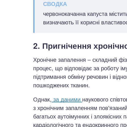
червонокачанна капуста містить
визначають її корисні властиво
2. Пригнічення хронічн
Хронічне запалення – складний фіз
процес, що відповідає за роботу ім
підтримання обміну речовин і відн
пошкоджених тканин.
Однак,
за даними
наукового співт
з хронічним запаленням пов'язаний
багатьох аутоімунних і злоякісних 
кардіологічного та ендокринного п