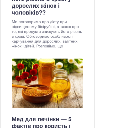
дорослих жінок і
чоловіків??
Ми поговоримо про дієту при
підвищеному білірубіні, а також про
те, які продукти знижують його рівень
в крові. Обговоримо особливості
харчування для дорослих, вагітних
жінок і дітей. Розповімо, що
Мед для печінки — 5
фактів про користь і