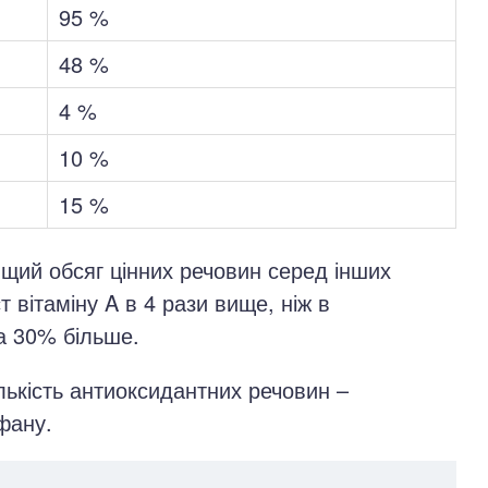
95 %
48 %
4 %
10 %
15 %
щий обсяг цінних речовин серед інших
т вітаміну A в 4 рази вище, ніж в
на 30% більше.
лькість антиоксидантних речовин –
фану.