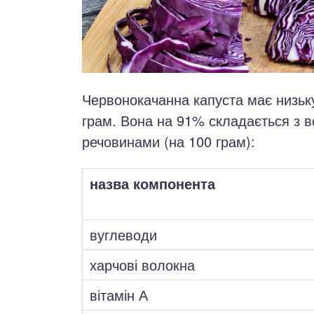
Червонокачанна капуста має низьку 
грам. Вона на 91% складається з в
речовинами (на 100 грам):
назва компонента
вуглеводи
харчові волокна
вітамін А