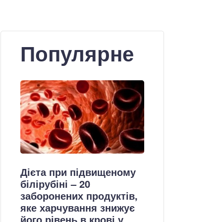
Популярне
Дієта при підвищеному
білірубіні – 20
заборонених продуктів,
яке харчування знижує
його рівень в крові у