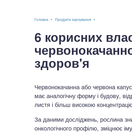
окринна система
Головна
Продукти харчування
нна система
6 корисних вла
ки, суглоби, м'язи
червонокачанно
здоров'я
Червонокачанна або червона капу
має аналогічну форму і будову, в
листя і більш високою концентраці
За даними досліджень, рослина зни
онкологічного профілю, зміцнює іму