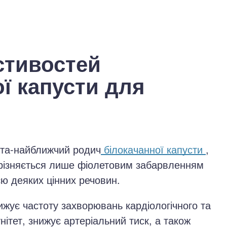
стивостей
ї капусти для
ста-найближчий родич
білокачанної капусти
,
ідрізняється лише фіолетовим забарвленням
єю деяких цінних речовин.
жує частоту захворювань кардіологічного та
нітет, знижує артеріальний тиск, а також