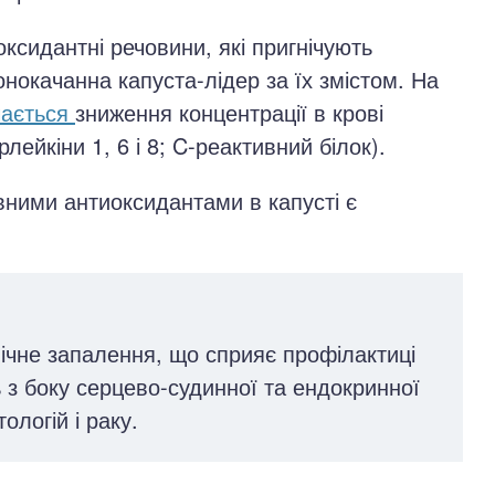
оксидантні речовини, які пригнічують
нокачанна капуста-лідер за їх змістом. На
чається
зниження концентрації в крові
ейкіни 1, 6 і 8; C-реактивний білок).
овними антиоксидантами в капусті є
нічне запалення, що сприяє профілактиці
 з боку серцево-судинної та ендокринної
ологій і раку.