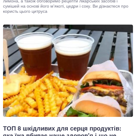
лимона, а також обговоримо рецепти лікарських засобів і
сумішей на основі його м'якоті, цедри і соку. Ви дізнаєтеся про
користь цього цитруса
ТОП 8 шкідливих для серця продуктів:
яка їжа вбиває наше здоров'я і що не