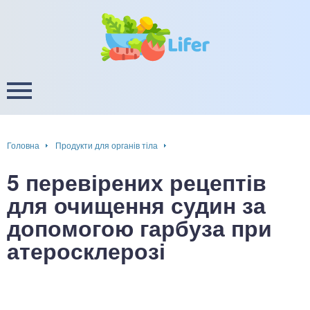
це
ширення / звуження судин
ини
пам'яті, енергії, уваги
в
настрою, від депресії і
есу
Головна
Продукти для органів тіла
фа
5 перевірених рецептів
ок
для очищення судин за
допомогою гарбуза при
інка
атеросклерозі
ани ШКТ
ова система