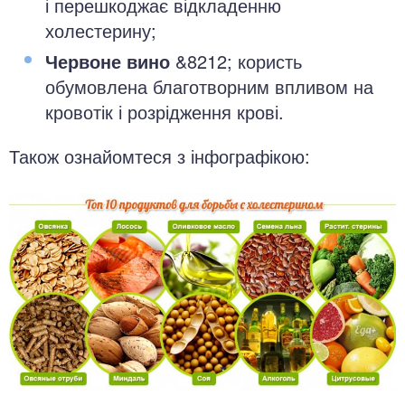
і перешкоджає відкладенню
холестерину;
Червоне вино
&8212; користь
обумовлена благотворним впливом на
кровотік і розрідження крові.
Також ознайомтеся з інфографікою: