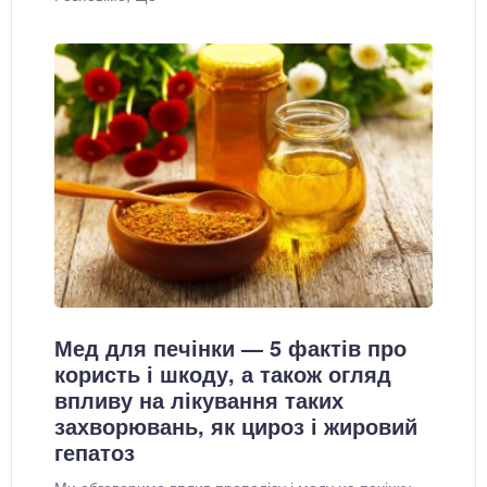
Мед для печінки — 5 фактів про
користь і шкоду, а також огляд
впливу на лікування таких
захворювань, як цироз і жировий
гепатоз
Ми обговоримо вплив прополісу і меду на печінку