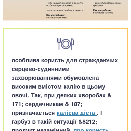
особлива користь для страждаючих
серцево-судинними
захворюваннями обумовлена
високим вмістом калію в цьому
овочі. Так, при деяких хворобах &
171; сердечникам & 187;
призначається
калієва дієта
. І
гарбуз в такій ситуації &8212;
продукт незамінний.
про користь