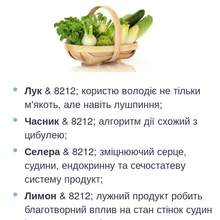
Лук
& 8212; користю володіє не тільки
м'якоть, але навіть лушпиння;
Часник
& 8212; алгоритм дії схожий з
цибулею;
Селера
& 8212; зміцнюючий серце,
судини, ендокринну та сечостатеву
систему продукт;
Лимон
& 8212; лужний продукт робить
благотворний вплив на стан стінок судин