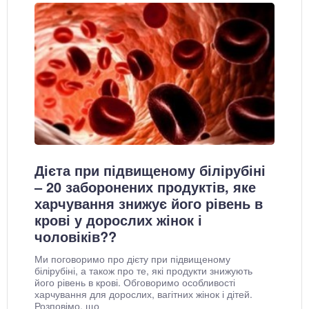
Дієта при підвищеному білірубіні
– 20 заборонених продуктів, яке
харчування знижує його рівень в
крові у дорослих жінок і
чоловіків??
Ми поговоримо про дієту при підвищеному
білірубіні, а також про те, які продукти знижують
його рівень в крові. Обговоримо особливості
харчування для дорослих, вагітних жінок і дітей.
Розповімо, що