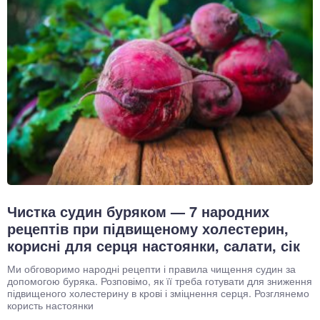
Чистка судин буряком — 7 народних
рецептів при підвищеному холестерин,
корисні для серця настоянки, салати, сік
Ми обговоримо народні рецепти і правила чищення судин за
допомогою буряка. Розповімо, як її треба готувати для зниження
підвищеного холестерину в крові і зміцнення серця. Розглянемо
користь настоянки