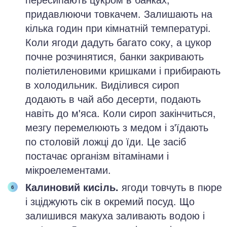
придавлюючи товкачем. Залишають на
кілька годин при кімнатній температурі.
Коли ягоди дадуть багато соку, а цукор
почне розчинятися, банки закривають
поліетиленовими кришками і прибирають
в холодильник. Виділився сироп
додають в чай або десерти, подають
навіть до м'яса. Коли сироп закінчиться,
мезгу перемелюють з медом і з'їдають
по столовій ложці до їди. Це засіб
постачає організм вітамінами і
мікроелементами.
Калиновий кисіль.
ягоди товчуть в пюре
і зціджують сік в окремий посуд. Що
залишився макуха заливають водою і