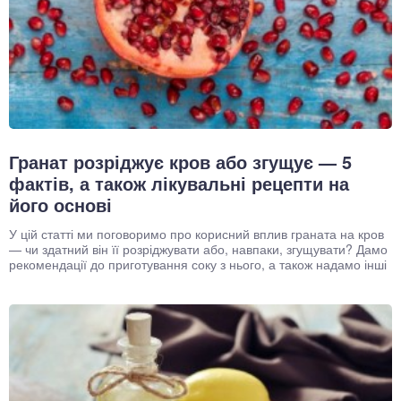
Гранат розріджує кров або згущує — 5
фактів, а також лікувальні рецепти на
його основі
У цій статті ми поговоримо про корисний вплив граната на кров
— чи здатний він її розріджувати або, навпаки, згущувати? Дамо
рекомендації до приготування соку з нього, а також надамо інші