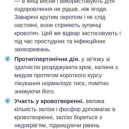
— в кінці весни і використовують для
оздоровлення не рідше, ніж ягоди.
Заварені крутим окропом і як слід
настояні, вони сприяють зупинці
кровотеч. Цей же відвар застосовують і
під час простудних та інфекційних
захворювань.
Протигіпертонічна дія.
у зв'язку зі
здатністю розріджувати кров, калина з
медом протягом короткого курсу
лікування нормалізує тиск, помітно
знижуючи його.
Участь у кровотворенні.
велика
кількість заліза і фосфор допомагає в
кровотворенні, залізо бореться з
недокрів'ям, підвищуючи рівень