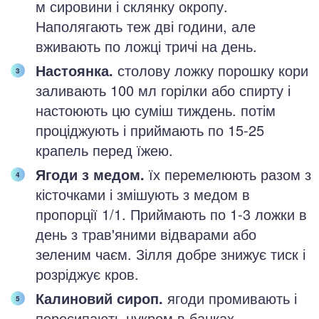
м сировини і склянку окропу.
Наполягають теж дві години, але
вживають по ложці тричі на день.
Настоянка.
столову ложку порошку кори
заливають 100 мл горілки або спирту і
настоюють цю суміш тиждень. потім
проціджують і приймають по 15-25
крапель перед їжею.
Ягоди з медом.
їх перемелюють разом з
кісточками і змішують з медом в
пропорції 1/1. Приймають по 1-3 ложки в
день з трав'яними відварами або
зеленим чаєм. Зілля добре знижує тиск і
розріджує кров.
Калиновий сироп.
ягоди промивають і
пересипають цукром в банках,