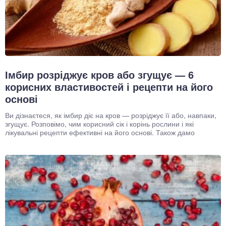
Імбир розріджує кров або згущує — 6
корисних властивостей і рецепти на його
основі
Ви дізнаєтеся, як імбир діє на кров — розріджує її або, навпаки,
згущує. Розповімо, чим корисний сік і корінь рослини і які
лікувальні рецепти ефективні на його основі. Також дамо