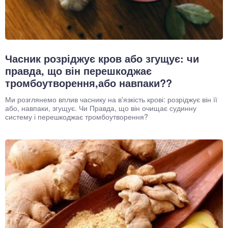
Часник розріджує кров або згущує: чи
правда, що він перешкоджає
тромбоутворення,або навпаки??
Ми розглянемо вплив часнику на в'язкість крові: розріджує він її
або, навпаки, згущує. Чи Правда, що він очищає судинну
систему і перешкоджає тромбоутворення?