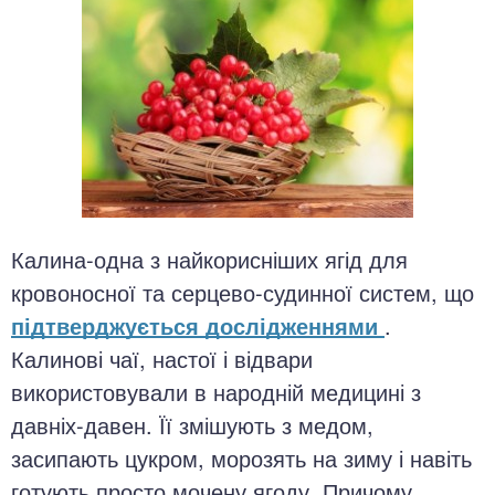
Калина-одна з найкорисніших ягід для
кровоносної та серцево-судинної систем, що
підтверджується дослідженнями
.
Калинові чаї, настої і відвари
використовували в народній медицині з
давніх-давен. Її змішують з медом,
засипають цукром, морозять на зиму і навіть
готують просто мочену ягоду. Причому