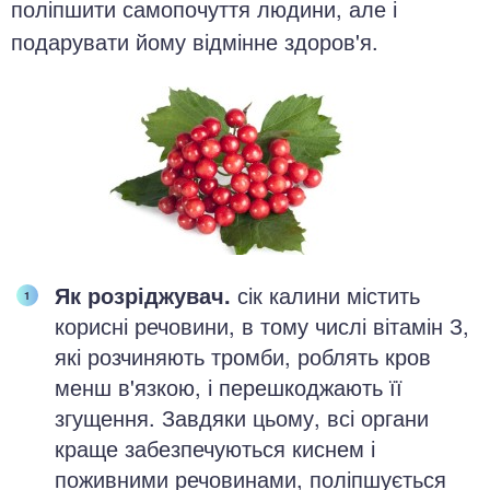
поліпшити самопочуття людини, але і
подарувати йому відмінне здоров'я.
Як розріджувач.
сік калини містить
корисні речовини, в тому числі вітамін З,
які розчиняють тромби, роблять кров
менш в'язкою, і перешкоджають її
згущення. Завдяки цьому, всі органи
краще забезпечуються киснем і
поживними речовинами, поліпшується