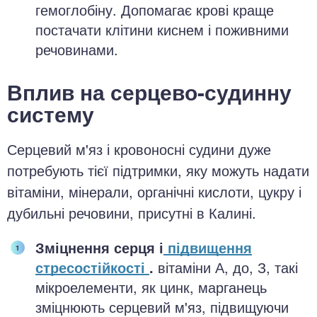
гемоглобіну. Допомагає крові краще
постачати клітини киснем і поживними
речовинами.
Вплив на серцево-судинну
систему
Серцевий м'яз і кровоносні судини дуже
потребують тієї підтримки, яку можуть надати
вітаміни, мінерали, органічні кислоти, цукру і
дубильні речовини, присутні в Калині.
Зміцнення серця і
підвищення
стресостійкості
.
вітаміни А, до, З, такі
мікроелементи, як цинк, марганець
зміцнюють серцевий м'яз, підвищуючи