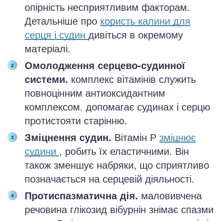
опірність несприятливим факторам.
Детальніше про
користь калини для
серця і судин
дивіться в окремому
матеріалі.
Омолодження серцево-судинної
системи.
комплекс вітамінів служить
повноцінним антиоксидантним
комплексом. допомагає судинах і серцю
протистояти старінню.
Зміцнення судин.
Вітамін Р
зміцнює
судини
, робить їх еластичними. Він
також зменшує набряки, що сприятливо
позначається на серцевій діяльності.
Протиспазматична дія.
маловивчена
речовина глікозид вібурнін знімає спазми