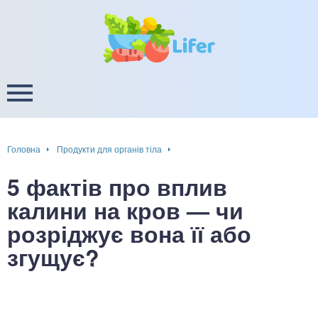
це
ширення / звуження судин
ини
пам'яті, енергії, уваги
в
настрою, від депресії і
есу
Головна
Продукти для органів тіла
фа
5 фактів про вплив
ок
калини на кров — чи
розріджує вона її або
інка
згущує?
ани ШКТ
ова система