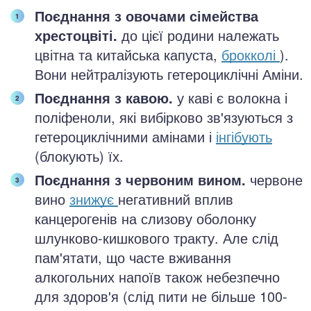
Поєднання з овочами сімейства
хрестоцвіті.
до цієї родини належать
цвітна та китайська капуста,
брокколі
).
Вони нейтралізують гетероциклічні Аміни.
Поєднання з кавою.
у каві є волокна і
поліфеноли, які вибірково зв'язуються з
гетероциклічними амінами і
інгібують
(блокують) їх.
Поєднання з червоним вином.
червоне
вино
знижує
негативний вплив
канцерогенів на слизову оболонку
шлунково-кишкового тракту. Але слід
пам'ятати, що часте вживання
алкогольних напоїв також небезпечно
для здоров'я (слід пити не більше 100-