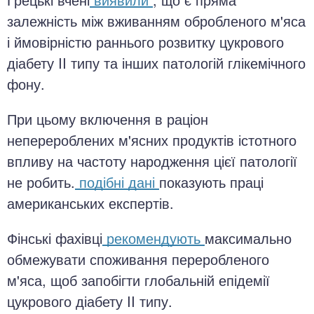
залежність між вживанням обробленого м'яса
і ймовірністю раннього розвитку цукрового
діабету II типу та інших патологій глікемічного
фону.
При цьому включення в раціон
неперероблених м'ясних продуктів істотного
впливу на частоту народження цієї патології
не робить.
подібні дані
показують праці
американських експертів.
Фінські фахівці
рекомендують
максимально
обмежувати споживання переробленого
м'яса, щоб запобігти глобальній епідемії
цукрового діабету II типу.