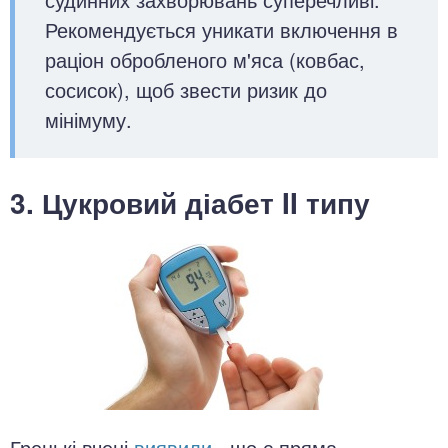
Рекомендується уникати включення в
раціон обробленого м'яса (ковбас,
сосисок), щоб звести ризик до
мінімуму.
3. Цукровий діабет II типу
Грецькі вчені
виявили
, що є пряма