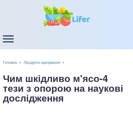
це
ширення / звуження судин
ини
пам'яті, енергії, уваги
в
настрою, від депресії і
есу
Головна
Продукти харчування
фа
Чим шкідливо м'ясо-4
ок
тези з опорою на наукові
дослідження
інка
ани ШКТ
ова система