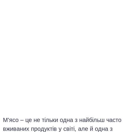
окринна система
нна система
ки, суглоби, м'язи
М'ясо – це не тільки одна з найбільш часто
вживаних продуктів у світі, але й одна з