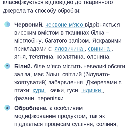
класифікується відповідно до тваринного
джерела та способу обробки:
Червоний.
червоне м'ясо
відрізняється
високим вмістом в тканинах білка –
міоглобіну, багатого залізом. Яскравими
прикладами є:
яловичина
,
свинина
,
ягня, телятина, козлятина, оленина.
Білий.
біле м'ясо містить невеликі обсяги
заліза, має більш світлий (білувато-
жовтуватий) забарвлення. Джерелами є
птахи:
кури
, качки, гуси,
індички
,
фазани, перепілки.
Оброблене.
є особливим
модифікованим продуктом, так як
піддається процесам сушіння, соління,