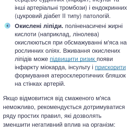
інші артеріальні тромбози) і ендокринних
(цукровий діабет II типу) патологій.
Окислені ліпіди.
поліненасичені жирні
кислоти (наприклад, лінолева)
окислюються при обсмажуванні м'яса на
рослинних оліях. Вживання окислених
ліпідів може
підвищити ризик
появи
інфаркту міокарда, інсульту і
прискорити
формування атеросклеротичних бляшок
на стінках артерій.
Якщо відмовитися від смаженого м'яса
неможливо, рекомендується дотримуватися
ряду простих правил, які дозволять
зменшити негативний вплив на організм: