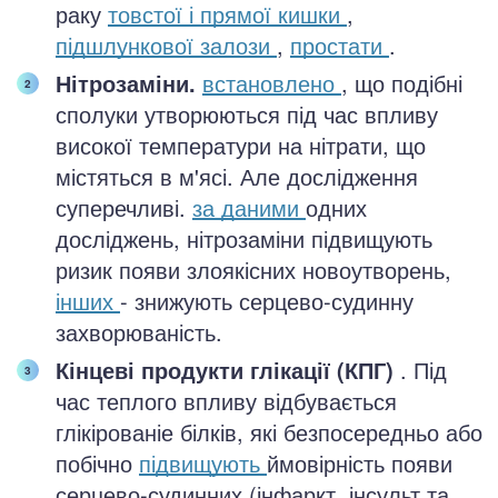
раку
товстої і прямої кишки
,
підшлункової залози
,
простати
.
Нітрозаміни.
встановлено
, що подібні
сполуки утворюються під час впливу
високої температури на нітрати, що
містяться в м'ясі. Але дослідження
суперечливі.
за даними
одних
досліджень, нітрозаміни підвищують
ризик появи злоякісних новоутворень,
інших
- знижують серцево-судинну
захворюваність.
Кінцеві продукти глікації (КПГ)
. Під
час теплого впливу відбувається
глікірованіе білків, які безпосередньо або
побічно
підвищують
ймовірність появи
серцево-судинних (інфаркт, інсульт та