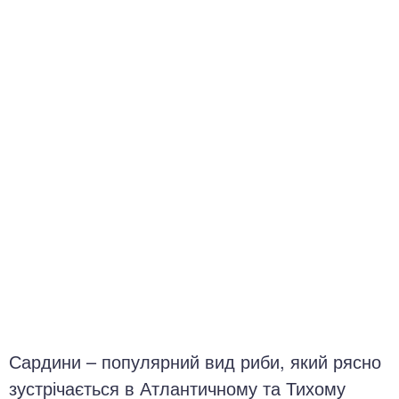
окринна система
нна система
ки, суглоби, м'язи
Сардини – популярний вид риби, який рясно
зустрічається в Атлантичному та Тихому