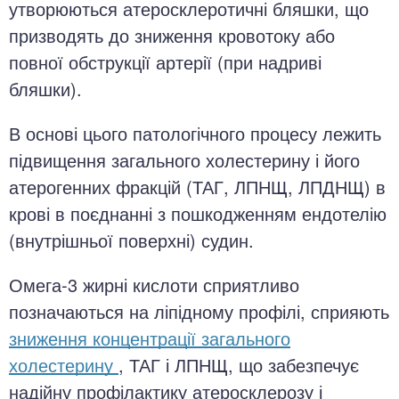
утворюються атеросклеротичні бляшки, що
призводять до зниження кровотоку або
повної обструкції артерії (при надриві
бляшки).
В основі цього патологічного процесу лежить
підвищення загального холестерину і його
атерогенних фракцій (ТАГ, ЛПНЩ, ЛПДНЩ) в
крові в поєднанні з пошкодженням ендотелію
(внутрішньої поверхні) судин.
Омега-3 жирні кислоти сприятливо
позначаються на ліпідному профілі, сприяють
зниження концентрації загального
холестерину
, ТАГ і ЛПНЩ, що забезпечує
надійну профілактику атеросклерозу і