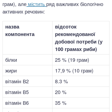
грам), але
містить
ряд важливих біологічно
активних речовин:
назва
відсоток
компонента
рекомендованої
добової потреби (у
100 грамах риби)
білки
25 % (19 грам)
жири
17,9 % (10 грам)
вітамін В2
8.3 %
вітамін В5
20 %
вітамін В6
35 %