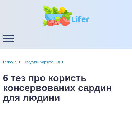
це
ширення / звуження судин
ини
пам'яті, енергії, уваги
в
настрою, від депресії і
есу
Головна
Продукти харчування
фа
6 тез про користь
ок
консервованих сардин
для людини
інка
ани ШКТ
ова система