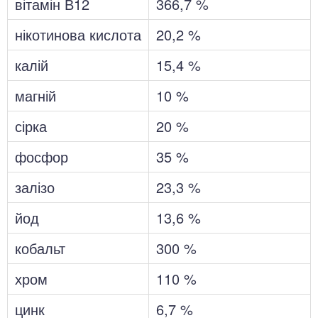
вітамін В12
366,7 %
нікотинова кислота
20,2 %
калій
15,4 %
магній
10 %
сірка
20 %
фосфор
35 %
залізо
23,3 %
йод
13,6 %
кобальт
300 %
хром
110 %
цинк
6,7 %