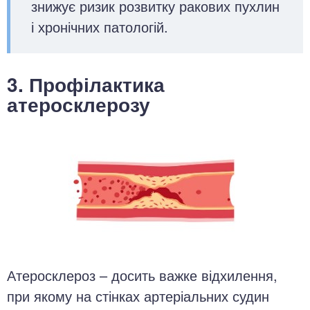
знижує ризик розвитку ракових пухлин
і хронічних патологій.
3. Профілактика
атеросклерозу
Атеросклероз – досить важке відхилення,
при якому на стінках артеріальних судин