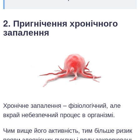
2. Пригнічення хронічного
запалення
Хронічне запалення – фізіологічний, але
вкрай небезпечний процес в організмі.
Чим вище його активність, тим більше ризик
появи злоякісних пухлин і ряду захворювань