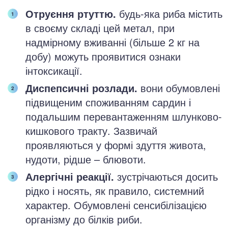
Отруєння ртуттю.
будь-яка риба містить
в своєму складі цей метал, при
надмірному вживанні (більше 2 кг на
добу) можуть проявитися ознаки
інтоксикації.
Диспепсичні розлади.
вони обумовлені
підвищеним споживанням сардин і
подальшим перевантаженням шлунково-
кишкового тракту. Зазвичай
проявляються у формі здуття живота,
нудоти, рідше – блювоти.
Алергічні реакції.
зустрічаються досить
рідко і носять, як правило, системний
характер. Обумовлені сенсибілізацією
організму до білків риби.