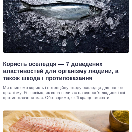
Користь оселедця — 7 доведених
властивостей для організму людини, а
також шкода і протипоказання
Ми опишемо користь і потенційну шкоду оселедця для нашого
організму. Розповімо, як вона впливає на здоров'я людини і які
протипоказання має. Обговоримо, як її краще вживати.