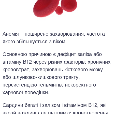
Анемія – поширене захворювання, частота
якого збільшується з віком.
Основною причиною є дефіцит заліза або
вітаміну B12 через різних факторів: хронічних
крововтрат, захворювань кісткового мозку
або шлунково-кишкового тракту,
персистенцією гельмінтів, некоректного
харчової поведінки.
Сардини багаті і залізом і вітаміном B12, які
вкрай важливі для підтримки кровотворення.