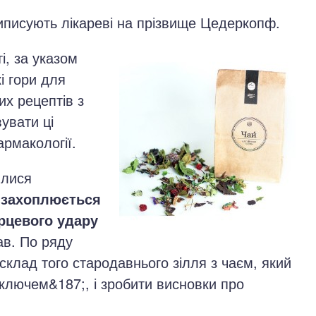
иписують лікареві на прізвище Цедеркопф.
і, за указом
і гори для
их рецептів з
увати ці
рмакології.
илися
захоплюється
рцевого удару
ав. По ряду
склад того стародавнього зілля з чаєм, який
ключем&187;, і зробити висновки про