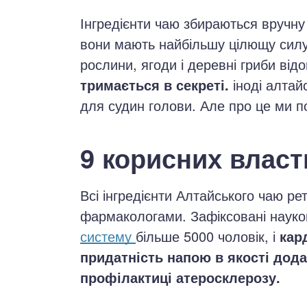
Інгредієнти чаю збираються вручну 
вони мають найбільшу цілющу силу
рослини, ягоди і деревні гриби відо
тримається в секреті.
іноді алтай
для судин голови. Але про це ми п
9 корисних влас
Всі інгредієнти Алтайського чаю р
фармакологами. Зафіксовані науков
систему
більше 5000 чоловік, і
кар
придатність напою в якості дода
профілактиці атеросклерозу.