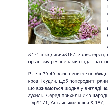
окринна система
нна система
ки, суглоби, м'язи
&171;шкідливий&187; холестерин, 
організму речовинами осідає на сті
Вже в 30-40 років виникає необхід
крові і судин, щоб попередити ранн
що вживаються щодня у вигляді чаю
зусиль. Серед прихильників народ
збір&171; Алтайський ключ & 187;, 