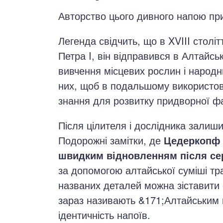
Авторство цього дивного напою пр
Легенда свідчить, що в XVIII столітт
Петра I, він відправився в Алтайськ
вивчення місцевих рослин і народн
них, щоб в подальшому використов
знання для розвитку придворної фа
Після цілителя і дослідника залиш
Подорожні замітки, де
Цедеркопф 
швидким відновленням після се
за допомогою алтайської суміші тр
названих деталей можна зіставити 
зараз називають &171;Алтайським 
ідентичність напоїв.