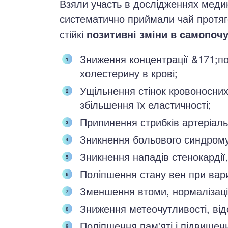
Взяли участь в дослідженнях медики
систематично приймали чай протяго
стійкі
позитивні зміни в самопочу
Зниження концентрації &171;п
холестерину в крові;
Ущільнення стінок кровоносних
збільшення їх еластичності;
Припинення стрибків артеріаль
Зникнення больового синдрому
Зникнення нападів стенокардії, 
Поліпшення стану вен при вари
Зменшення втоми, нормалізаці
Зниження метеочутливості, від
Поліпшення пам'яті і підвищен