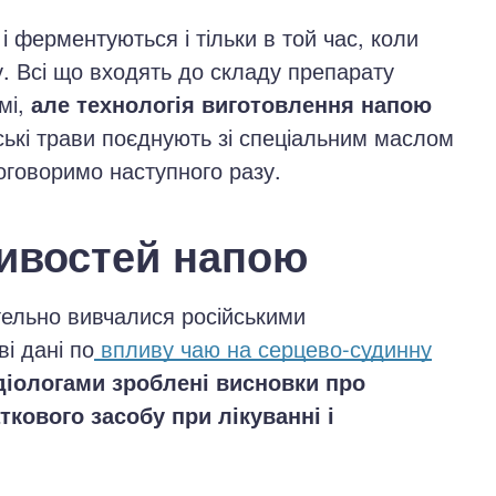
і ферментуються і тільки в той час, коли
. Всі що входять до складу препарату
мі,
але технологія виготовлення напою
ські трави поєднують зі спеціальним маслом
оговоримо наступного разу.
тивостей напою
етельно вивчалися російськими
і дані по
впливу чаю на серцево-судинну
діологами зроблені висновки про
ткового засобу при лікуванні і