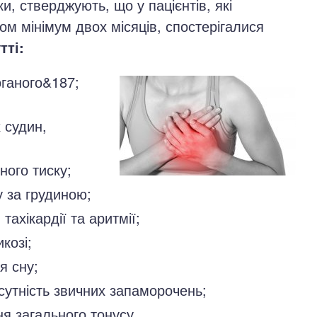
, стверджують, що у пацієнтів, які
м мінімум двох місяців, спостерігалися
тті:
оганого&187;
 судин,
ного тиску;
 за грудиною;
тахікардії та аритмії;
козі;
я сну;
сутність звичних запаморочень;
ня загального тонусу.