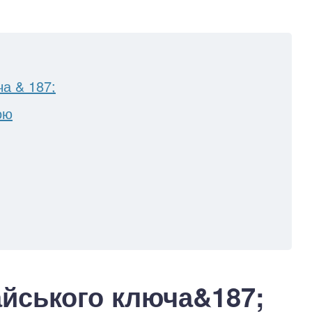
ча & 187;
ою
айського ключа&187;