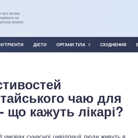
и про вплив
рчування на
тупною мовою
НУТРІЄНТИ
ДІЄТИ
ОРГАНИ ТІЛА
СХУДНЕННЯ
стивостей
тайського чаю для
- що кажуть лікарі?
В умовах сучасної цивілізації люди живуть в