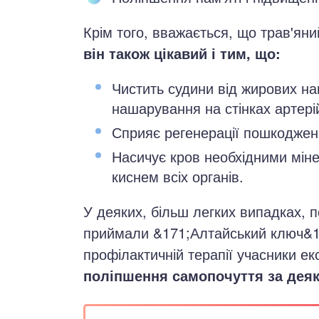
Крім того, вважається, що трав'яни
він також цікавий і тим, що:
Чистить судини від жирових на
нашарування на стінках артері
Сприяє регенерації пошкоджени
Насичує кров необхідними мін
киснем всіх органів.
У деяких, більш легких випадках, по
приймали &171;Алтайський ключ&187
профілактичній терапії учасники е
поліпшення самопочуття за деяк