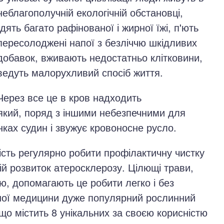
неблагополучній екологічній обстановці,
їдять багато рафінованої і жирної їжі, п'ють
пересолоджені напої з безліччю шкідливих
добавок, вживають недостатньо клітковини,
ведуть малорухливий спосіб життя.
Через все це в кров надходить
який, поряд з іншими небезпечними для
нках судин і звужує кровоносне русло.
ність регулярно робити профілактичну чистку
ій розвиток атеросклерозу. Цілющі трави,
, допомагають це робити легко і без
ної медицини дуже популярний рослинний
що містить 8 унікальних за своєю корисністю