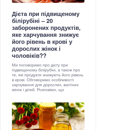
Дієта при підвищеному
білірубіні – 20
заборонених продуктів,
яке харчування знижує
його рівень в крові у
дорослих жінок і
чоловіків??
Ми поговоримо про дієту при
підвищеному білірубіні, а також про
те, які продукти знижують його рівень
в крові. Обговоримо особливості
харчування для дорослих, вагітних
жінок і дітей. Розповімо, що