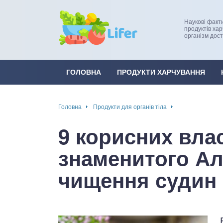
Наукові факт
продуктів ха
організм дос
це
ширення / звуження судин
ини
пам'яті, енергії, уваги
ГОЛОВНА
ПРОДУКТИ ХАРЧУВАННЯ
в
настрою, від депресії і
есу
Головна
Продукти для органів тіла
фа
9 корисних вла
ок
знаменитого Ал
інка
чищення судин 
ани ШКТ
ова система