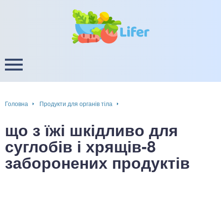
це
ширення / звуження судин
ини
пам'яті, енергії, уваги
в
настрою, від депресії і
есу
Головна
Продукти для органів тіла
фа
що з їжі шкідливо для
ок
суглобів і хрящів-8
заборонених продуктів
інка
ани ШКТ
ова система