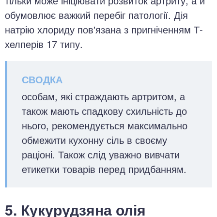
тільки може ініціювати розвиток артриту, а й
обумовлює важкий перебіг патології. Дія
натрію хлориду пов'язана з пригніченням Т-
хелперів 17 типу.
особам, які страждають артритом, а
також мають спадкову схильність до
нього, рекомендується максимально
обмежити кухонну сіль в своєму
раціоні. Також слід уважно вивчати
етикетки товарів перед придбанням.
5. Кукурудзяна олія