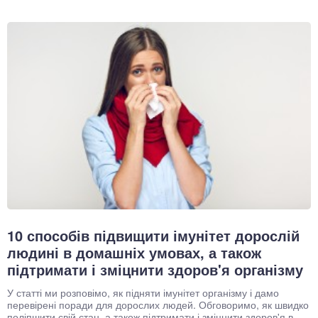
10 способів підвищити імунітет дорослій
людині в домашніх умовах, а також
підтримати і зміцнити здоров'я організму
У статті ми розповімо, як підняти імунітет організму і дамо
перевірені поради для дорослих людей. Обговоримо, як швидко
поліпшити свій стан, а також підтримати і зміцнити здоров'я в