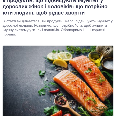
дорослих жінок і чоловіків: що потрібно
їсти людині, щоб рідше хворіти
Зі статті ви дізнаєтеся, які продукти і напої підвищують імунітет у
дорослої людини. Розповімо, що потрібно їсти, щоб зміцнити
імунну систему у жінок і чоловіків. Обговоримо і інші корисні
поради.