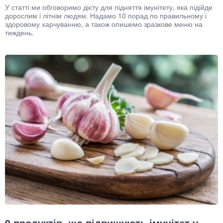
У статті ми обговоримо дієту для підняття імунітету, яка підійде
дорослим і літнім людям. Надамо 10 порад по правильному і
здоровому харчуванню, а також опишемо зразкове меню на
тиждень.
9 продуктів, що підвищують імунітет у