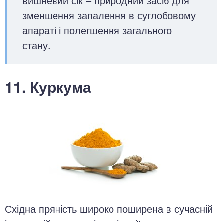
вишневий сік – природний засіб для
зменшення запалення в суглобовому
апараті і полегшення загального
стану.
11. Куркума
Східна пряність широко поширена в сучасній