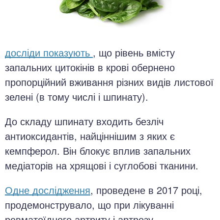
досліди показують
, що рівень вмісту
запальних цитокінів в крові обернено
пропорційний вживання різних видів листової
зелені (в тому числі і шпинату).
До складу шпинату входить безліч
антиоксидантів, найціннішим з яких є
кемпферол. Він блокує вплив запальних
медіаторів на хрящові і суглобові тканини.
Одне дослідження
, проведене в 2017 році,
продемонструвало, що при лікуванні
ревматоїдного артриту і артрозу