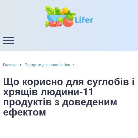
це
ширення / звуження судин
ини
пам'яті, енергії, уваги
в
настрою, від депресії і
есу
Головна
Продукти для органів тіла
фа
Що корисно для суглобів і
ок
хрящів людини-11
продуктів з доведеним
інка
ефектом
ани ШКТ
ова система