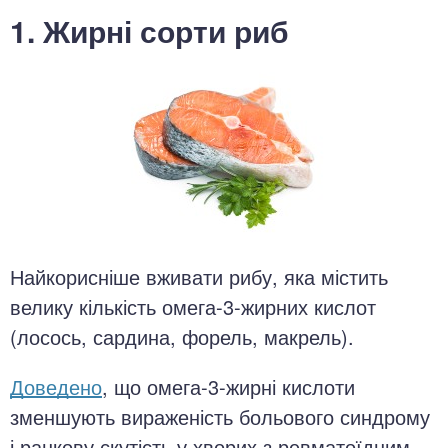
1. Жирні сорти риб
Найкорисніше вживати рибу, яка містить
велику кількість омега-3-жирних кислот
(лосось, сардина, форель, макрель).
Доведено
, що омега-3-жирні кислоти
зменшують вираженість больового синдрому
і ранкову скутість у хворих з ревматоїдним