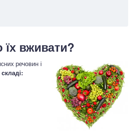
 їх вживати?
сних речовин і
 складі: