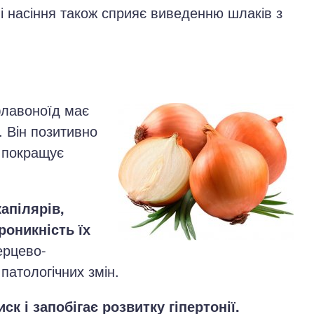
і насіння також сприяє виведенню шлаків з
флавоноїд має
. Він позитивно
ж покращує
апілярів,
роникність їх
ерцево-
патологічних змін.
ск і запобігає розвитку гіпертонії.