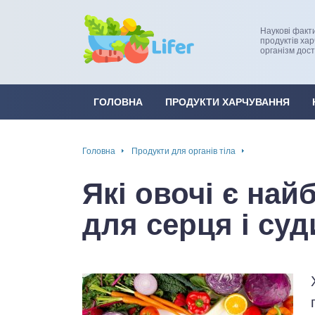
Наукові факт
продуктів ха
організм дос
це
ширення / звуження судин
ини
пам'яті, енергії, уваги
ГОЛОВНА
ПРОДУКТИ ХАРЧУВАННЯ
в
настрою, від депресії і
есу
Головна
Продукти для органів тіла
фа
Які овочі є на
ок
для серця і суд
інка
ани ШКТ
ова система