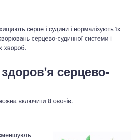
хищають серце і судини і нормалізують їх
ахворювань серцево-судинної системи і
х хвороб.
 здоров'я серцево-
и
можна включити 8 овочів.
 зменшують