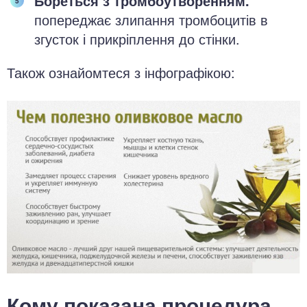
Бореться з тромбоутворенням.
попереджає злипання тромбоцитів в
згусток і прикріплення до стінки.
Також ознайомтеся з інфографікою:
Кому показана процедура