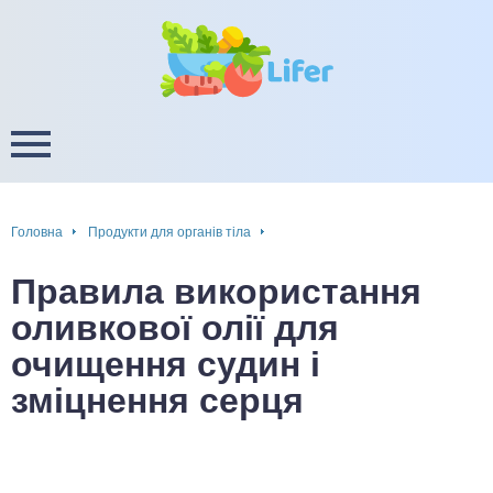
це
ширення / звуження судин
ини
пам'яті, енергії, уваги
в
настрою, від депресії і
есу
Головна
Продукти для органів тіла
фа
Правила використання
ок
оливкової олії для
очищення судин і
інка
зміцнення серця
ани ШКТ
ова система