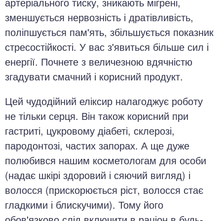
артеріального тиску, зникають мігрені,
зменшується нервозність і дратівливість,
поліпшується пам'ять, збільшується показник
стресостійкості. У вас з'явиться більше сил і
енергії. Почнете з величезною вдячністю
згадувати смачний і корисний продукт.
Цей чудодійний еліксир налагоджує роботу
не тільки серця. Він також корисний при
гастриті, цукровому діабеті, склерозі,
пародонтозі, частих запорах. А ще дуже
полюбився нашим косметологам для особи
(надає шкірі здоровий і сяючий вигляд) і
волосся (прискорюється ріст, волосся стає
гладкими і блискучими). Тому його
обов'язково слід включити в раціон в будь-