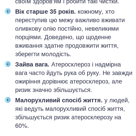
своїм здоров'ям і робити такі чистки.
Вік старше 35 років.
кожному, хто
переступив цю межу важливо вживати
оливкову олію постійно, невеликими
порціями. Доведено, що щоденне
вживання здатне продовжити життя,
зберегти молодість.
Зайва вага.
Атеросклероз і надмірна
вага часто йдуть рука об руку. Не завжди
ожиріння дорівнює атеросклероз, але
ризик значно збільшується.
Малорухливий спосіб життя.
у людей,
які ведуть малорухливий спосіб життя,
збільшується ризик атеросклерозу на
60%.