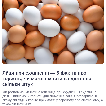
Яйця при схудненні — 5 фактів про
користь, чи можна їх їсти на дієті і по
скільки штук
Ми розповімо, чи можна їсти яйця при схудненні і сидячи на
дієті. Опишемо їх користь для зниження ваги. Обговоримо, в
якому вигляді їх краще приймати: у вареному або смаженому, а
також Чи можна їх