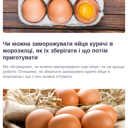
окринна система
нна система
ки, суглоби, м'язи
Чи можна заморожувати яйця курячі в
морозилці, як їх зберігати і що потім
приготувати
Ми обговоримо, чи можна заморожувати сирі яйця і як це краще
робити. Опишемо, як зберігати заморожені курячі яйця в
морозилці і що з них можна готувати.