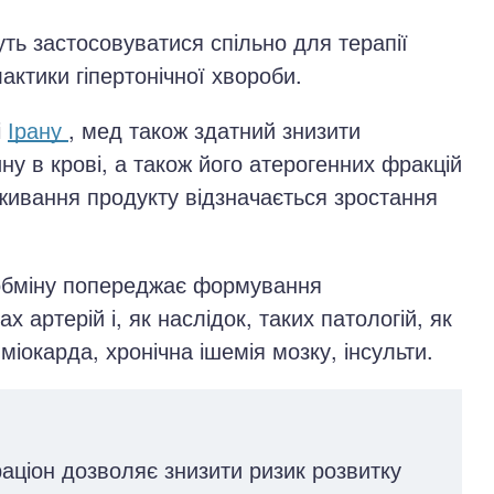
ть застосовуватися спільно для терапії
актики гіпертонічної хвороби.
і
Ірану
, мед також здатний знизити
ну в крові, а також його атерогенних фракцій
живання продукту відзначається зростання
о обміну попереджає формування
ках артерій і, як наслідок, таких патологій, як
міокарда, хронічна ішемія мозку, інсульти.
аціон дозволяє знизити ризик розвитку