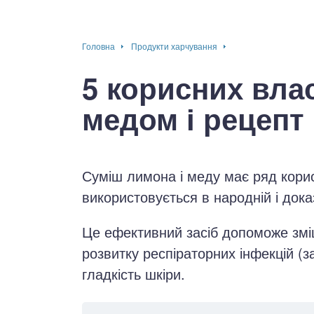
окринна система
Головна
Продукти харчування
нна система
5 корисних вла
ки, суглоби, м'язи
медом і рецепт
Суміш лимона і меду має ряд кори
використовується в народній і дока
Це ефективний засіб допоможе зміц
розвитку респіраторних інфекцій (за
гладкість шкіри.