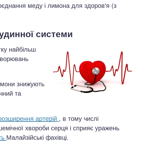
оєднання меду і лимона для здоров'я (з
судинної системи
тку найбільш
хворювань
имони знижують
ічний та
озширення артерій
, в тому числі
шемічної хвороби серця і сприяє уражень
ть
Малайзійські фахівці.