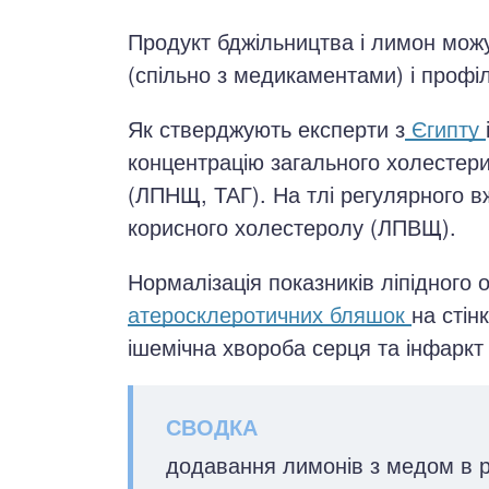
Продукт бджільництва і лимон можу
(спільно з медикаментами) і профіл
Як стверджують експерти з
Єгипту
концентрацію загального холестери
(ЛПНЩ, ТАГ). На тлі регулярного в
корисного холестеролу (ЛПВЩ).
Нормалізація показників ліпідног
атеросклеротичних бляшок
на стін
ішемічна хвороба серця та інфаркт 
додавання лимонів з медом в р