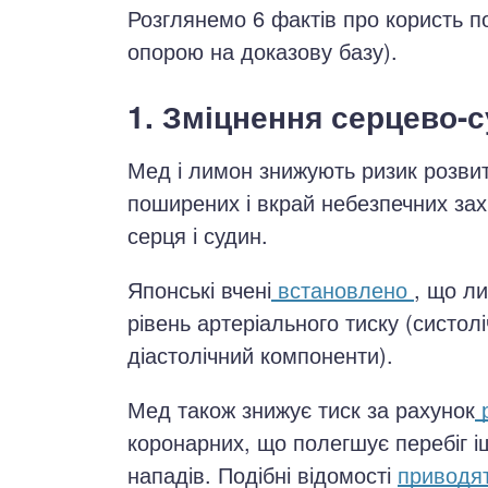
Розглянемо 6 фактів про користь п
опорою на доказову базу).
1. Зміцнення серцево-
Мед і лимон знижують ризик розви
поширених і вкрай небезпечних за
серця і судин.
Японські вчені
встановлено
, що л
рівень артеріального тиску (систол
діастолічний компоненти).
Мед також знижує тиск за рахунок
р
коронарних, що полегшує перебіг і
нападів. Подібні відомості
приводя