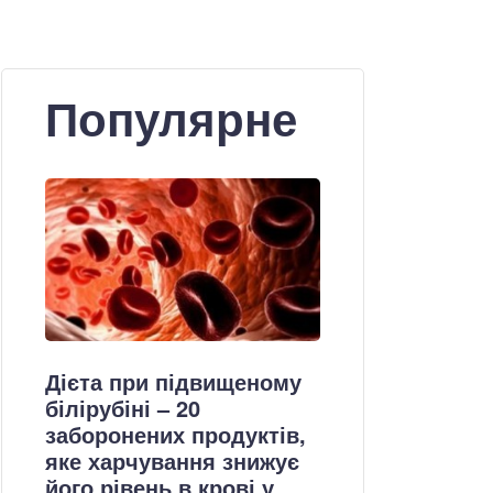
Популярне
Дієта при підвищеному
білірубіні – 20
заборонених продуктів,
яке харчування знижує
його рівень в крові у