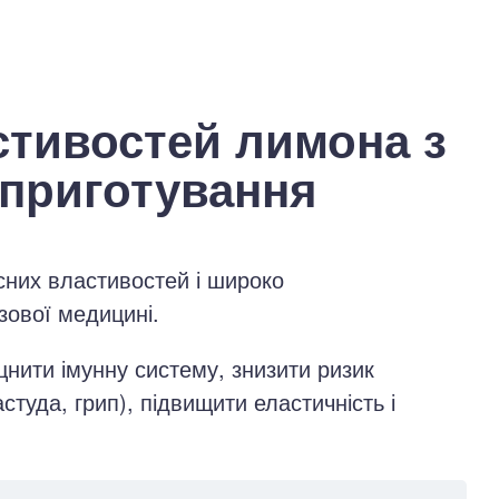
стивостей лимона з
 приготування
сних властивостей і широко
зової медицині.
нити імунну систему, знизити ризик
студа, грип), підвищити еластичність і