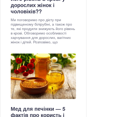
дорослих жінок і
чоловіків??
Ми поговоримо про дієту при
підвищеному білірубіні, а також про
те, які продукти знижують його рівень
в крові. Обговоримо особливості
харчування для дорослих, вагітних
жінок і дітей. Розповімо, що
Мед для печінки — 5
фактів про користь і