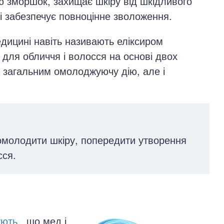
ю зморшок, захищає шкіру від шкідливого
і забезпечує повноцінне зволоження.
дицині навіть називають еліксиром
для обличчя і волосся на основі двох
ки загальним омолоджуючу дію, але і
омолодити шкіру, попередити утворення
сся.
ують
, що мед і