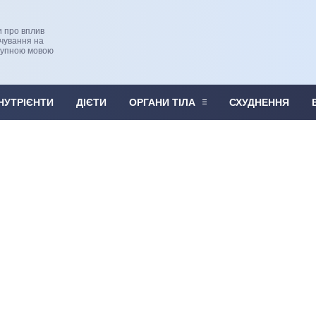
и про вплив
рчування на
тупною мовою
НУТРІЄНТИ
ДІЄТИ
ОРГАНИ ТІЛА
СХУДНЕННЯ