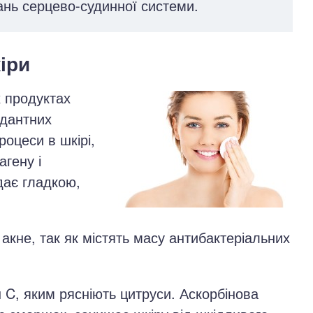
нь серцево-судинної системи.
іри
х продуктах
идантних
роцеси в шкірі,
агену і
дає гладкою,
 акне, так як містять масу антибактеріальних
н C, яким рясніють цитруси. Аскорбінова