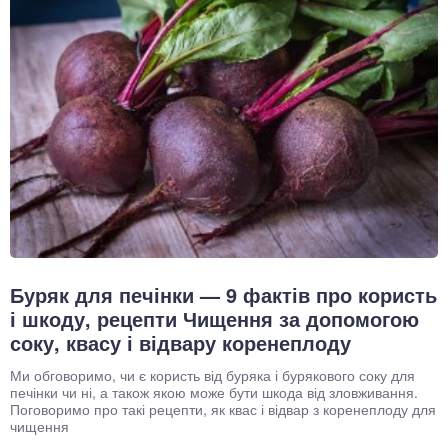
Буряк для печінки — 9 фактів про користь
і шкоду, рецепти Чищення за допомогою
соку, квасу і відвару коренеплоду
Ми обговоримо, чи є користь від буряка і бурякового соку для
печінки чи ні, а також якою може бути шкода від зловживання.
Поговоримо про такі рецепти, як квас і відвар з коренеплоду для
чищення