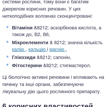
системи рослини, тому вони є багатим
джерелом корисних речовин. У цих
ниткоподібних волокнах сконцентровані:
Вітаміни
&8212; аскорбінова кислота, а
також до, В2, В6,
Мікроелементи
& 8212; значна кількість
калію
,
кальцію
і
магнію
,
Глікозиди
&8212; сапонін,
Фітостерини
&8212; стигмастерол.
Ці біологічно активні речовини і впливають на
печінку та інші органи, забезпечуючи
лікувальну дію цього рослинного препарату.
6 корисних властивостей