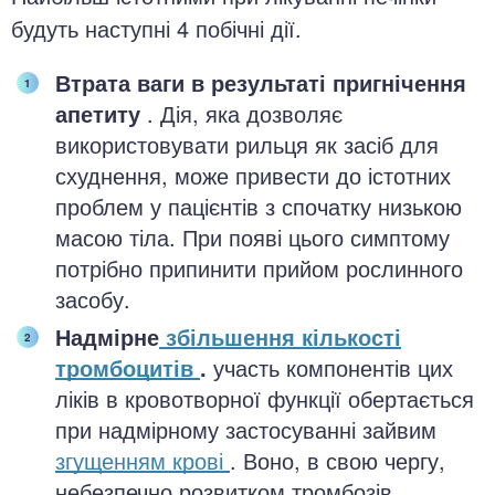
будуть наступні 4 побічні дії.
Втрата ваги в результаті пригнічення
апетиту
. Дія, яка дозволяє
використовувати рильця як засіб для
схуднення, може привести до істотних
проблем у пацієнтів з спочатку низькою
масою тіла. При появі цього симптому
потрібно припинити прийом рослинного
засобу.
Надмірне
збільшення кількості
тромбоцитів
.
участь компонентів цих
ліків в кровотворної функції обертається
при надмірному застосуванні зайвим
згущенням крові
. Воно, в свою чергу,
небезпечно розвитком тромбозів.