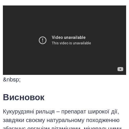
&nbsp;
Висновок
Кукурудзяні рильця – препарат широкої дії,
завдяки своєму натуральному походженню
збагачує організм вітамінами, мінеральними