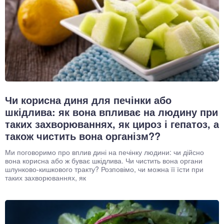
Чи корисна диня для печінки або
шкідлива: як вона впливає на людину при
таких захворюваннях, як цироз і гепатоз, а
також чистить вона організм??
Ми поговоримо про вплив дині на печінку людини: чи дійсно
вона корисна або ж буває шкідлива. Чи чистить вона органи
шлунково-кишкового тракту? Розповімо, чи можна її їсти при
таких захворюваннях, як