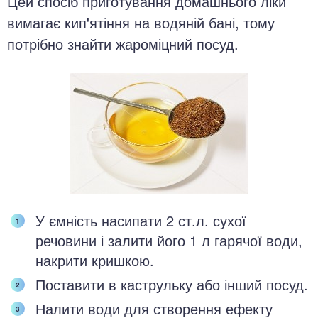
Цей спосіб приготування домашнього ліки
вимагає кип'ятіння на водяній бані, тому
потрібно знайти жароміцний посуд.
У ємність насипати 2 ст.л. сухої
речовини і залити його 1 л гарячої води,
накрити кришкою.
Поставити в каструльку або інший посуд.
Налити води для створення ефекту