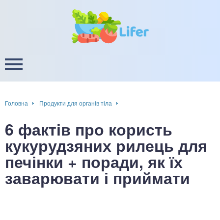
це
ширення / звуження судин
ини
пам'яті, енергії, уваги
в
настрою, від депресії і
есу
Головна
Продукти для органів тіла
фа
6 фактів про користь
ок
кукурудзяних рилець для
печінки + поради, як їх
інка
заварювати і приймати
ани ШКТ
ова система