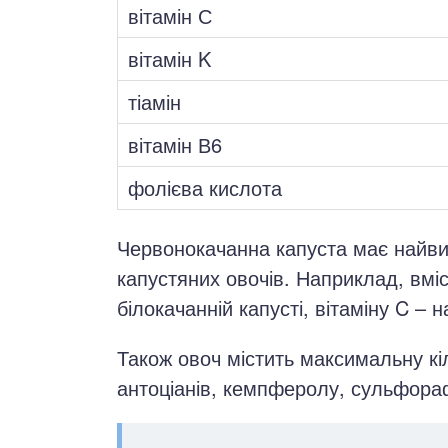
вітамін С
вітамін K
тіамін
вітамін В6
фолієва кислота
Червонокачанна капуста має найви
капустяних овочів. Наприклад, вміс
білокачанній капусті, вітаміну C – 
Також овоч містить максимальну кі
антоціанів, кемпферолу, сульфора