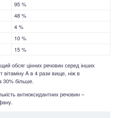
95 %
48 %
4 %
10 %
15 %
щий обсяг цінних речовин серед інших
т вітаміну A в 4 рази вище, ніж в
на 30% більше.
лькість антиоксидантних речовин –
фану.