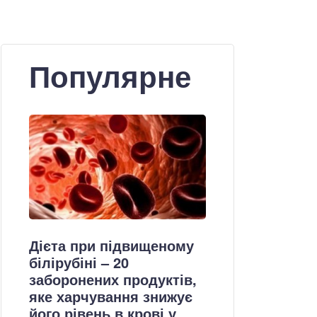
Популярне
Дієта при підвищеному
білірубіні – 20
заборонених продуктів,
яке харчування знижує
його рівень в крові у