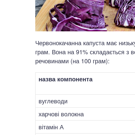
Червонокачанна капуста має низьку 
грам. Вона на 91% складається з в
речовинами (на 100 грам):
назва компонента
вуглеводи
харчові волокна
вітамін А