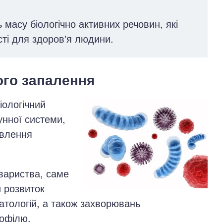
 масу біологічно активних речовин, які
сті для здоров'я людини.
ого запалення
іологічний
унної системи,
овлення
овариства, саме
 розвиток
патологій, а також захворювань
рофілю.