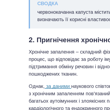
червонокачанна капуста містить
визначають її корисні властиво
2. Пригнічення хронічн
Хронічне запалення – складний фіз
процес, що відповідає за роботу ім
підтримання обміну речовин і відн
пошкоджених тканин.
Однак,
за даними
наукового співт
з хронічним запаленням пов'язаний
багатьох аутоімунних і злоякісних 
кардіологічного та ендокринного п