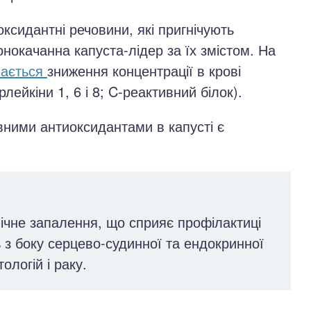
оксидантні речовини, які пригнічують
нокачанна капуста-лідер за їх змістом. На
чається
зниження концентрації в крові
ейкіни 1, 6 і 8; C-реактивний білок).
овними антиоксидантами в капусті є
нічне запалення, що сприяє профілактиці
 з боку серцево-судинної та ендокринної
ологій і раку.