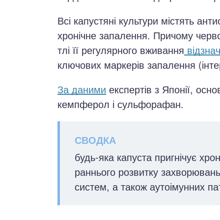
Всі капустяні культури містять анти
хронічне запалення. Причому черво
тлі її регулярного вживання
відзна
ключових маркерів запалення (інтерл
За даними
експертів з Японії, осн
кемпферол і сульфорафан.
будь-яка капуста пригнічує хро
раннього розвитку захворювань
систем, а також аутоімунних пат