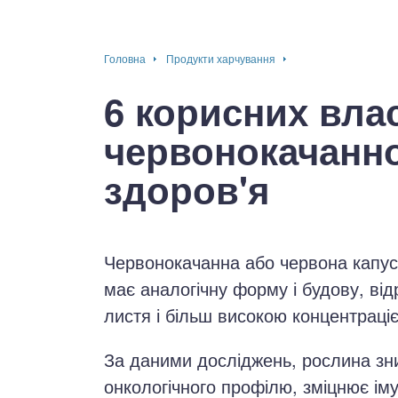
окринна система
Головна
Продукти харчування
нна система
6 корисних вла
ки, суглоби, м'язи
червонокачанно
здоров'я
Червонокачанна або червона капу
має аналогічну форму і будову, в
листя і більш високою концентраці
За даними досліджень, рослина зни
онкологічного профілю, зміцнює іму