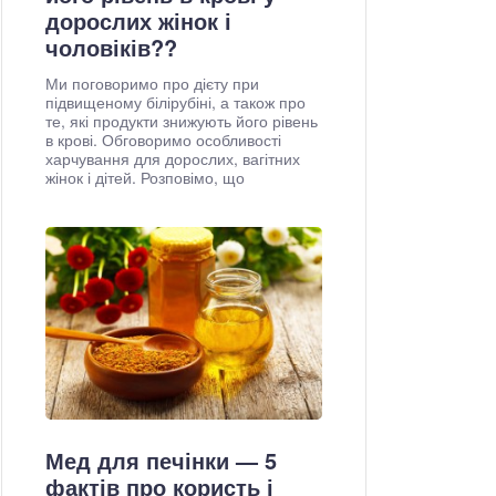
дорослих жінок і
чоловіків??
Ми поговоримо про дієту при
підвищеному білірубіні, а також про
те, які продукти знижують його рівень
в крові. Обговоримо особливості
харчування для дорослих, вагітних
жінок і дітей. Розповімо, що
Мед для печінки — 5
фактів про користь і