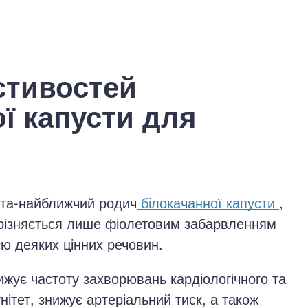
стивостей
ї капусти для
ста-найближчий родич
білокачанної капусти
,
ідрізняється лише фіолетовим забарвленням
єю деяких цінних речовин.
жує частоту захворювань кардіологічного та
нітет, знижує артеріальний тиск, а також