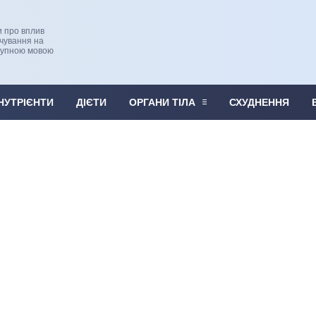
и про вплив
рчування на
тупною мовою
НУТРІЄНТИ
ДІЄТИ
ОРГАНИ ТІЛА
СХУДНЕННЯ