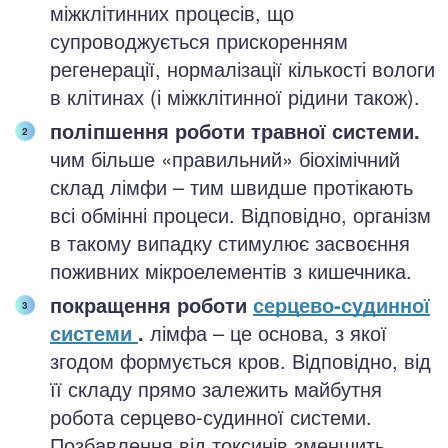
міжклітинних процесів, що
супроводжується прискоренням
регенерації, нормалізації кількості вологи
в клітинах (і міжклітинної рідини також).
поліпшення роботи травної системи.
чим більше «правильний» біохімічний
склад лімфи – тим швидше протікають
всі обмінні процеси. Відповідно, організм
в такому випадку стимулює засвоєння
поживних мікроелементів з кишечника.
покращення роботи
серцево-судинної
системи
.
лімфа – це основа, з якої
згодом формується кров. Відповідно, від
її складу прямо залежить майбутня
робота серцево-судинної системи.
Позбавлення від токсинів зменшить