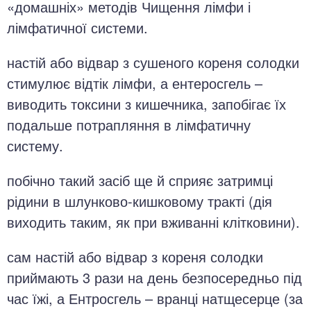
«домашніх» методів Чищення лімфи і
лімфатичної системи.
настій або відвар з сушеного кореня солодки
стимулює відтік лімфи, а ентеросгель –
виводить токсини з кишечника, запобігає їх
подальше потрапляння в лімфатичну
систему.
побічно такий засіб ще й сприяє затримці
рідини в шлунково-кишковому тракті (дія
виходить таким, як при вживанні клітковини).
сам настій або відвар з кореня солодки
приймають 3 рази на день безпосередньо під
час їжі, а Ентросгель – вранці натщесерце (за