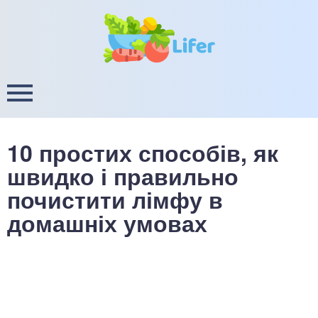
це
ширення / звуження судин
ини
пам'яті, енергії, уваги
в
настрою, від депресії і
есу
10 простих способів, як
фа
швидко і правильно
почистити лімфу в
ок
домашніх умовах
інка
ани ШКТ
ова система