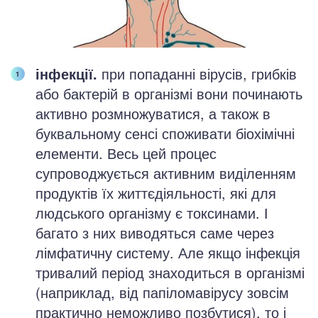
інфекції.
при попаданні вірусів, грибків
або бактерій в організмі вони починають
активно розмножуватися, а також в
буквальному сенсі споживати біохімічні
елементи. Весь цей процес
супроводжується активним виділенням
продуктів їх життєдіяльності, які для
людського організму є токсинами. І
багато з них виводяться саме через
лімфатичну систему. Але якщо інфекція
тривалий період знаходиться в організмі
(наприклад, від папіломавірусу зовсім
практично неможливо позбутися), то і