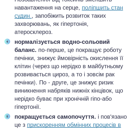
навантаження на серце,
поліпшить стан
судин
, запобіжить розвиток таких
захворювань, як гіпертонія,
атеросклероз.
нормалізується водно-сольовий
баланс.
по-перше, це покращує роботу
печінки, знижує ймовірність окислення її
клітин (через що нерідко в майбутньому
розвивається цироз, а то і зовсім рак
печінки). По - друге, це знижує ризик
виникнення набряків нижніх кінцівок, що
нерідко буває при хронічній гіпо-або
гіпертонії.
покращується самопочуття.
і пов'язано
це з
прискоренням обмінних процесів в