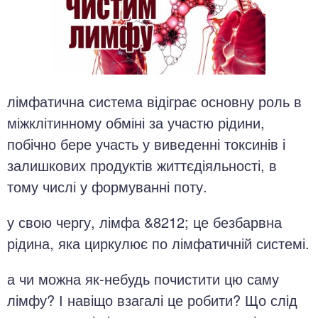
лімфатична система відіграє основну роль в
міжклітинному обміні за участю рідини,
побічно бере участь у виведенні токсинів і
залишкових продуктів життєдіяльності, в
тому числі у формуванні поту.
у свою чергу, лімфа &8212; це безбарвна
рідина, яка циркулює по лімфатичній системі.
а чи можна як-небудь почистити цю саму
лімфу? І навіщо взагалі це робити? Що слід